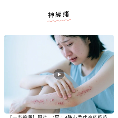
神經痛
【一表搞懂】現省1.7萬！9縣市帶狀皰疹疫苗