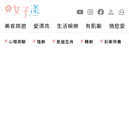
美食旅遊
愛漂亮
生活娛樂
有肌勵
情慾愛
心理測驗
陸劇
星座生肖
韓劇
彩妝保養