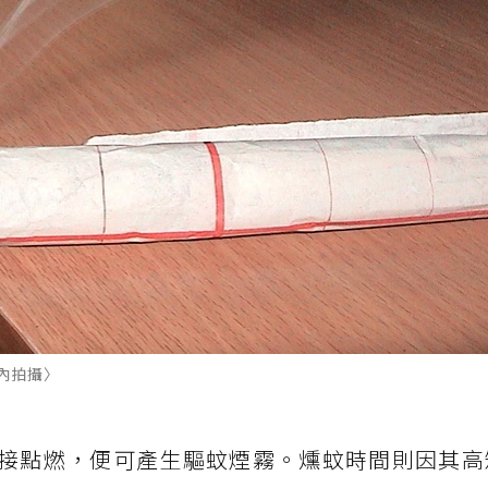
內拍攝〉
接點燃，便可產生驅蚊煙霧。燻蚊時間則因其高