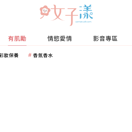
有肌勵
情慾愛情
影音專區
彩妝保養
香氛香水