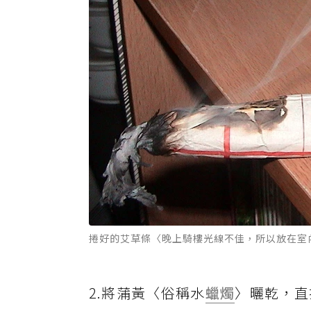
捲好的艾草條〈晚上騎樓光線不佳，所以放在室
2.將蒲黃〈俗稱水
蠟燭
〉曬乾，直