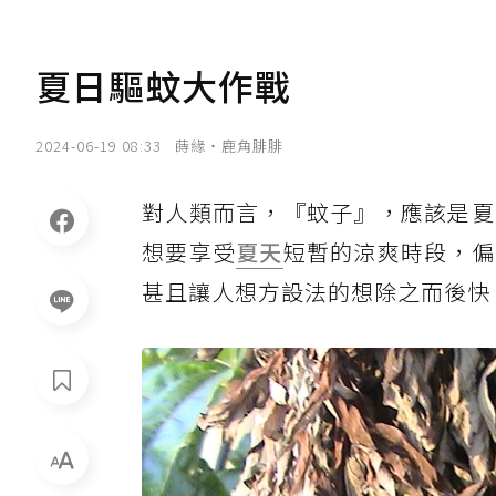
夏日驅蚊大作戰
2024-06-19 08:33
蒔緣‧鹿角腓腓
對人類而言，『蚊子』，應該是夏
想要享受
夏天
短暫的涼爽時段，偏
甚且讓人想方設法的想除之而後快