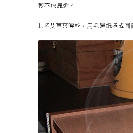
較不敢靠近。
1.將艾草葉曬乾，用毛邊紙捲成圓