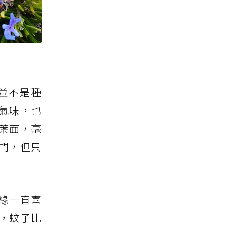
並不是種
氣味，也
葉面，毫
門，但只
緣一直喜
，蚊子比