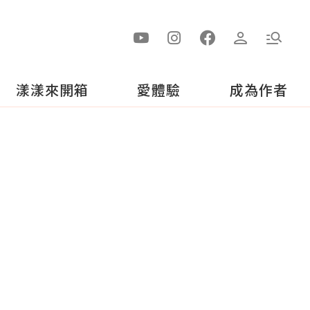
漾漾來開箱
愛體驗
成為作者