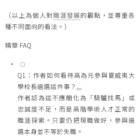
（以上為個人對
職涯發展
的觀點，並尊重各
種不同面向的看法。）
精華 FAQ
Q1：作者如何看待高為元參與夏威夷大
學校長遴選這件事？
作者認為這不應簡化為「騎驢找馬」或
忠誠度不足，而是高階學術人才正常的
職涯探索。只要仍把現職做好，參與遴
選本身並不等於失職。