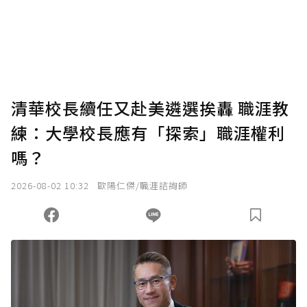
使用「贊助」功能實質回饋給喜愛的作者。可
將您認為適合的點數贈送給作者，一旦使用贊
助點數即不得撤銷，單筆贊助最低點數為30
點，最高點數沒有上限。
U 利點數 1 點 = NTD 1 元。
清華校長續任又赴美遴選挨轟 職涯教
練：大學校長應有「探索」職涯權利
確認送出
嗎？
我已詳閱贊助說明，且同意站方的使用條款。
2026-08-02 10:32
歐陽仁傑/職涯諮詢師
您當前剩餘 U 利點數：
0
點；前往
購買點數