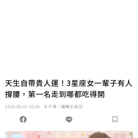
確認送出
我已詳閱贊助說明，且同意站方的使用條款。
您當前剩餘 U 利點數：
0
點；前往
購買點數
天生自帶貴人運！3星座女一輩子有人
撐腰，第一名走到哪都吃得開
2026-08-03 18:04
女子漾／編輯王廷羽