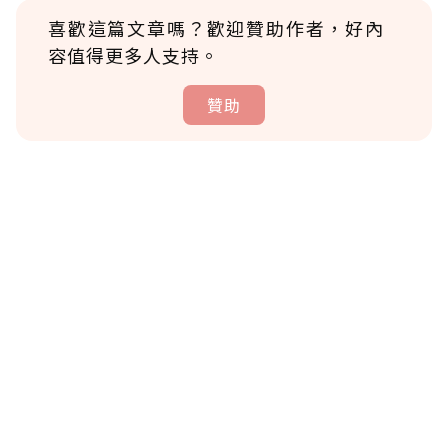
喜歡這篇文章嗎？歡迎贊助作者，好內
容值得更多人支持。
贊助
贊助說明
為了鼓勵作者持續創作更好的內容，會員可以
使用「贊助」功能實質回饋給喜愛的作者。可
將您認為適合的點數贈送給作者，一旦使用贊
助點數即不得撤銷，單筆贊助最低點數為30
點，最高點數沒有上限。
U 利點數 1 點 = NTD 1 元。