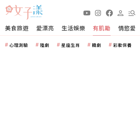
美食旅遊
愛漂亮
生活娛樂
有肌勵
情慾愛
心理測驗
陸劇
星座生肖
韓劇
彩妝保養