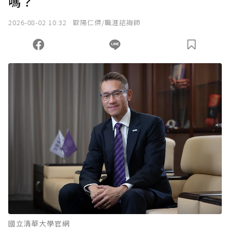
嗎？
我已詳閱贊助說明，且同意站方的使用條款。
2026-08-02 10:32
歐陽仁傑/職涯諮詢師
您當前剩餘 U 利點數：
0
點；前往
購買點數
國立清華大學官網