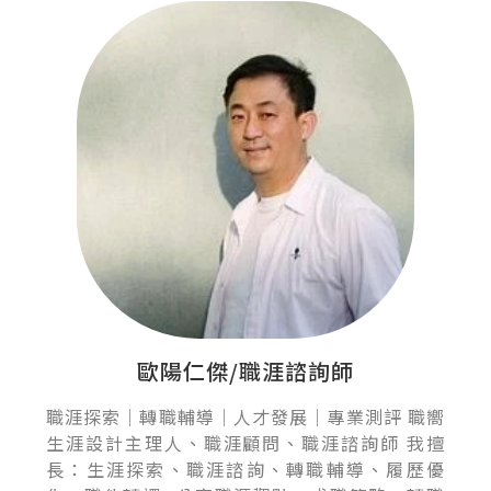
歐陽仁傑/職涯諮詢師
職涯探索｜轉職輔導｜人才發展｜專業測評 職嚮
生涯設計主理人、職涯顧問、職涯諮詢師 我擅
長：生涯探索、職涯諮詢、轉職輔導、履歷優