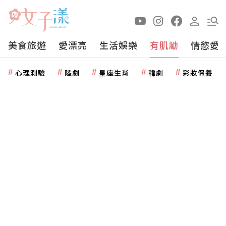
美食旅遊
愛漂亮
生活娛樂
有肌勵
情慾愛
心理測驗
陸劇
星座生肖
韓劇
彩妝保養