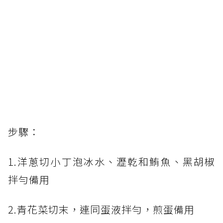
步驟：
1.洋蔥切小丁泡冰水、瀝乾和鮪魚、黑胡椒
拌勻備用
2.青花菜切末，連同蛋液拌勻，煎蛋備用