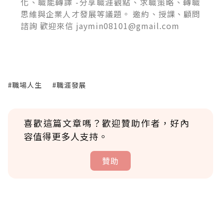
化、職能轉譯 -分享職涯觀點、求職策略、轉職
思維與企業人才發展等議題。 邀約、授課、顧問
諮詢 歡迎來信 jaymin08101@gmail.com
#職場人生
#職涯發展
喜歡這篇文章嗎？歡迎贊助作者，好內
容值得更多人支持。
贊助
贊助說明