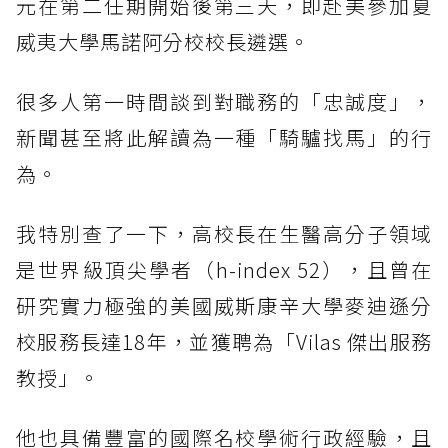
元在第二任期開始後第三天，即赴美參加夏
威夷大學馬諾阿分校校長遴選。
很多人第一時間談到對職務的「忠誠度」，
新聞甚至將此解讀為一種「騎驢找馬」的行
為。
我特別查了一下，高校長在生醫高分子領域
是世界級頂尖學者（h-index 52），且曾在
研究實力極強的美國威斯康辛大學麥迪遜分
校服務長達18年，並獲聘為「Vilas 傑出服務
教授」。
他也具備豐富的國際名校學術行政經驗，且