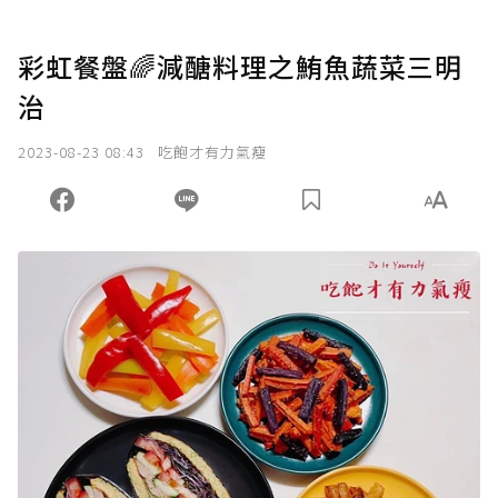
彩虹餐盤🌈減醣料理之鮪魚蔬菜三明
治
2023-08-23 08:43
吃飽才有力氣瘦