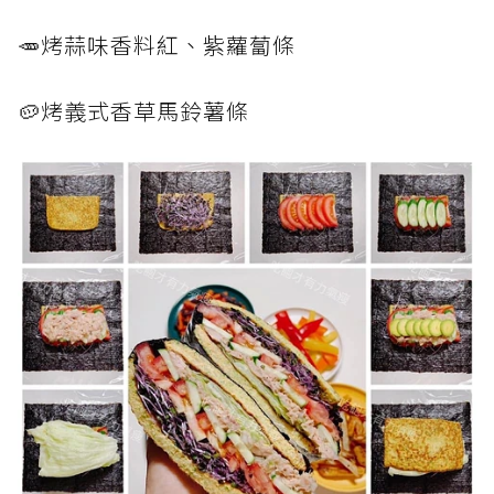
🥕烤蒜味香料紅、紫蘿蔔條
🥔烤義式香草馬鈴薯條