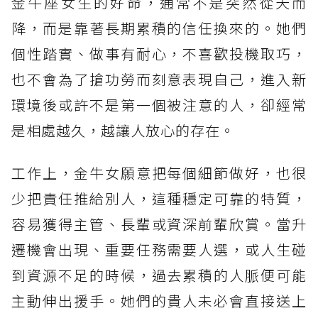
金牛座女生的好命，通常不是突然從天而
貴人運第1名：天秤座
降，而是靠著長期累積的信任換來的。她們
個性踏實、做事有耐心，不喜歡投機取巧，
也不會為了搶功勞而刻意表現自己，進入新
環境後或許不是第一個被注意的人，卻經常
是相處越久，越讓人放心的存在。
工作上，金牛女願意把每個細節做好，也很
少把責任推給別人，這種穩定可靠的特質，
容易獲得主管、長輩或資深前輩欣賞。當升
遷機會出現、重要任務需要人選，或人生碰
到資源不足的時候，過去累積的人脈便可能
主動伸出援手。她們的貴人未必會直接送上