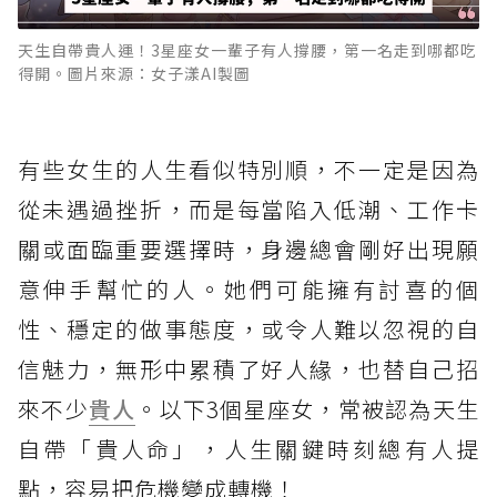
天生自帶貴人運！3星座女一輩子有人撐腰，第一名走到哪都吃
得開。圖片來源：女子漾AI製圖
有些女生的人生看似特別順，不一定是因為
從未遇過挫折，而是每當陷入低潮、工作卡
關或面臨重要選擇時，身邊總會剛好出現願
意伸手幫忙的人。她們可能擁有討喜的個
性、穩定的做事態度，或令人難以忽視的自
信魅力，無形中累積了好人緣，也替自己招
來不少
貴人
。以下3個星座女，常被認為天生
自帶「貴人命」，人生關鍵時刻總有人提
點，容易把危機變成轉機！