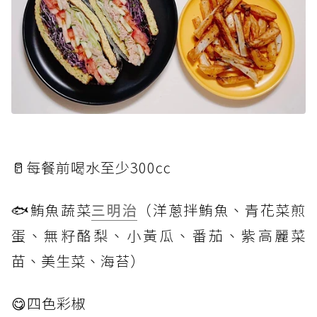
🥛每餐前喝水至少300cc
🐟鮪魚蔬菜
三明治
（洋蔥拌鮪魚、青花菜煎
蛋、無籽酪梨、小黃瓜、番茄、紫高麗菜
苗、美生菜、海苔）
😋四色彩椒