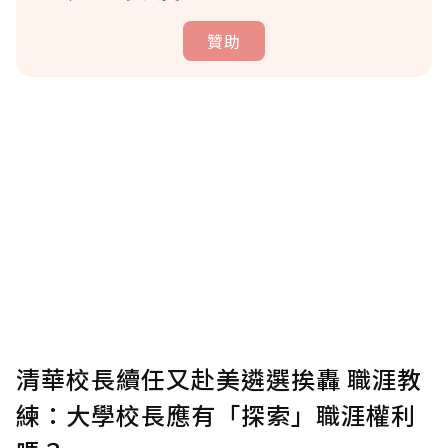
贊助
贊助說明
為了鼓勵作者持續創作更好的內容，會員可以
使用「贊助」功能實質回饋給喜愛的作者。可
將您認為適合的點數贈送給作者，一旦使用贊
助點數即不得撤銷，單筆贊助最低點數為30
點，最高點數沒有上限。
U 利點數 1 點 = NTD 1 元。
清華校長續任又赴美遴選挨轟 職涯教
練：大學校長應有「探索」職涯權利
確認送出