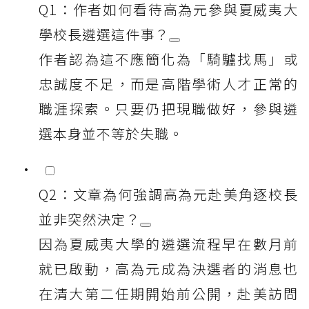
Q1：作者如何看待高為元參與夏威夷大
學校長遴選這件事？
作者認為這不應簡化為「騎驢找馬」或
忠誠度不足，而是高階學術人才正常的
職涯探索。只要仍把現職做好，參與遴
選本身並不等於失職。
Q2：文章為何強調高為元赴美角逐校長
並非突然決定？
因為夏威夷大學的遴選流程早在數月前
就已啟動，高為元成為決選者的消息也
在清大第二任期開始前公開，赴美訪問