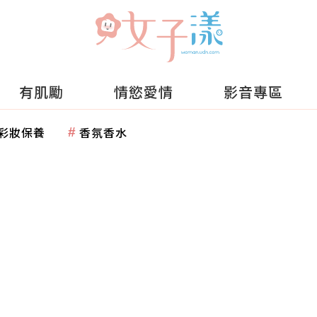
有肌勵
情慾愛情
影音專區
彩妝保養
香氛香水