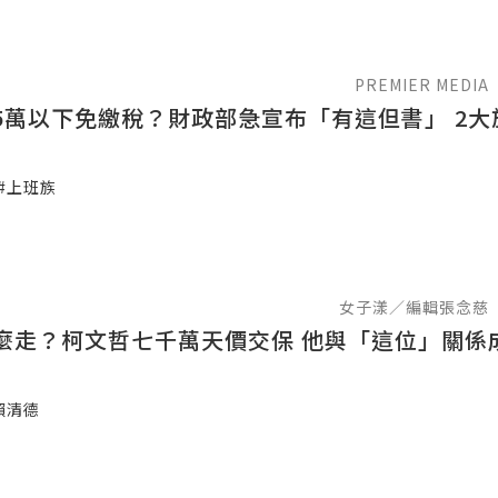
PREMIER MEDIA
5萬以下免繳稅？財政部急宣布「有這但書」 2大
#上班族
女子漾／編輯張念慈
柯文哲七千萬天價交保 他與「這位」關係成關注焦
賴清德