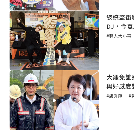
總統盃街
DJ，今
#藝人大小事
大罷免誰
與好感度
#盧秀燕
#