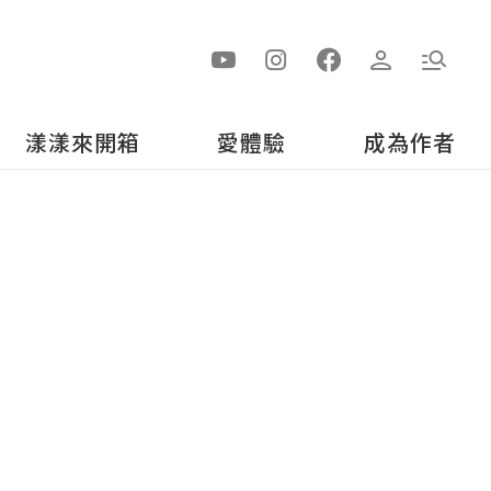
漾漾來開箱
愛體驗
成為作者