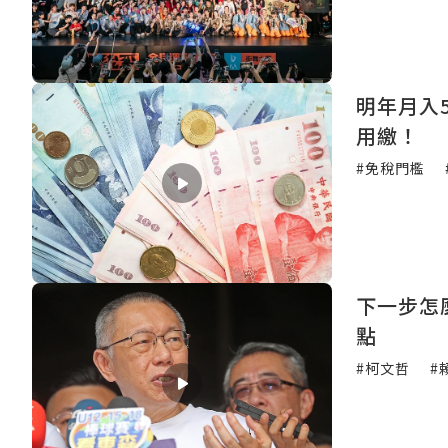
明年月入
用繳！
#免稅門檻
下一步怎麼走？
點
#柯文哲
#