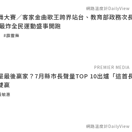
網路溫度計DailyView
舞大賽／客家金曲歌王跨界站台、教育部政務次
夏最炸全民運動盛事開跑
#霹靂舞
PREMIER MEDIA
是最後贏家？7月縣市長聲量TOP 10出爐「這首
雙贏
黃敏惠
網路溫度計DailyView