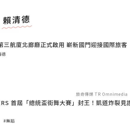
賴清德
第三航廈北廊廳正式啟用 嶄新國門迎接國際旅客
清德
旅奇傳媒 TR Omnimedia
CKERS 首屆「總統盃街舞大賽」封王！凱道炸裂見
#舞蹈