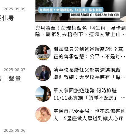
2025.09.09
長化身
鬼月將至！命理師點名「4生肖」易卡到
陰，屬猴別去榕樹下、這類人禁上山下
海
謝霆鋒只分到爸爸遺產5%？真
正的傳承智慧：公平，不是每個
人拿一樣多
清華校長續任又赴美遴選挨轟
2025.08.07
職涯教練：大學校長應有「探
長」聲量
索」職涯權利嗎？
單人參團旅遊趨勢 何時旅遊
11/11起實施「領隊不配房」 落
單更免收單房差
寧願自己受委屈，也不忍傷害別
人！5星座做人厚道到讓人心疼
2025.08.06