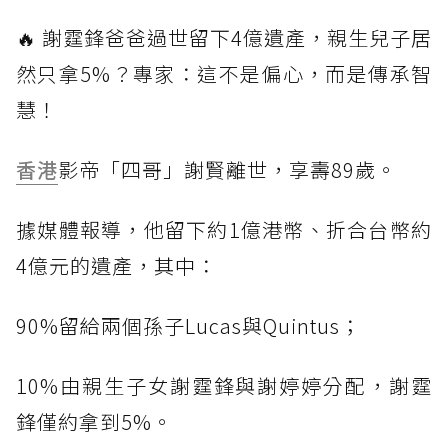
🔥 謝霆鋒爸爸過世留下4億遺產，親生兒子居
然只拿5%？專家：這不是偏心，而是傳承智
慧！
香港
影帝「四哥」謝賢離世，享壽89歲。
據媒體報導，他留下約1億港幣、折合台幣約
4億元的遺產，其中：
90%留給兩個孫子Lucas與Quintus；
10%由親生子女謝霆鋒與謝婷婷分配，謝霆
鋒僅約拿到5%。