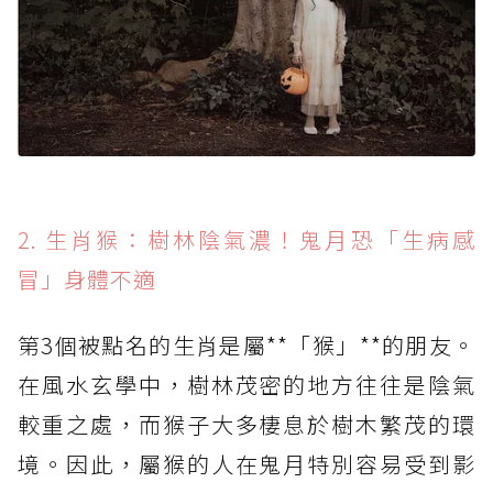
2. 生肖猴：樹林陰氣濃！鬼月恐「生病感
冒」身體不適
第3個被點名的生肖是屬**「猴」**的朋友。
在風水玄學中，樹林茂密的地方往往是陰氣
較重之處，而猴子大多棲息於樹木繁茂的環
境。因此，屬猴的人在鬼月特別容易受到影