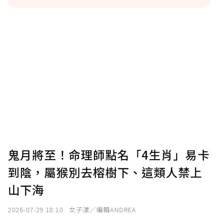
贊助說明
為了鼓勵作者持續創作更好的內容，會員可以
使用「贊助」功能實質回饋給喜愛的作者。可
將您認為適合的點數贈送給作者，一旦使用贊
助點數即不得撤銷，單筆贊助最低點數為30
點，最高點數沒有上限。
U 利點數 1 點 = NTD 1 元。
鬼月將至！命理師點名「4生肖」易卡
到陰，屬猴別去榕樹下、這類人禁上
確認送出
山下海
我已詳閱贊助說明，且同意站方的使用條款。
2026-07-29 18:10
女子漾／編輯ANDREA