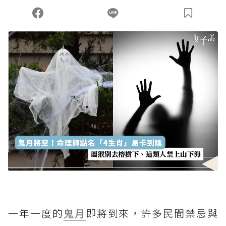
您當前剩餘 U 利點數：
0
點；前往
購買點數
一年一度的
鬼月
即將到來，許多民間禁忌與