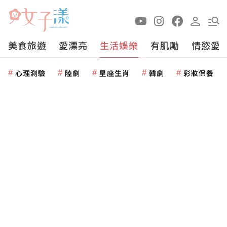
美食旅遊
愛漂亮
生活娛樂
有肌勵
情慾愛
心理測驗
陸劇
星座生肖
韓劇
彩妝保養