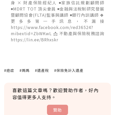
身 × 財產保險經紀人 ◾家族信託規劃顧問師
◾MDRT TOT 頂尖會員 ◾金融與法稅制研究發展
暨顧問協會(FLTA)監事與講師 ◾銀行內訓講師 🍀
更多多第一手訊息，不漏接
https://www.facebook.com/red36524?
mibextid=ZbWKwL 📩 不動產與保險稅務諮詢
https://lin.ee/BRhxskr
#癌症
#媽媽
#遺產稅
#保險免計入遺產
喜歡這篇文章嗎？歡迎贊助作者，好內
容值得更多人支持。
贊助