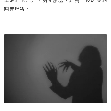
場較雜的地方，例如廢墟、舞廳、夜店或酒
吧等場所。