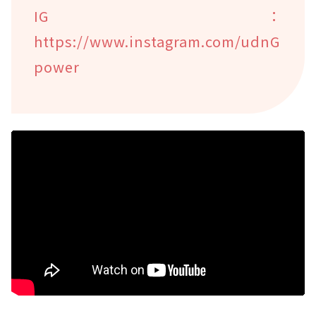
IG：
https://www.instagram.com/udnG
power