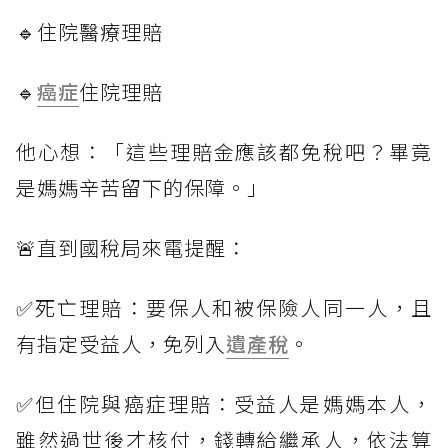
🔹住院醫療理賠
🔹
癌症
住院理賠
他心想：「這些理賠金應該都免稅吧？畢竟
是媽媽辛苦留下的保障。」
🚨直到國稅局來電提醒：
✅死亡理賠：要保人和被保險人同一人，且
有指定受益人，免列入
遺產稅
。
✅但住院與癌症理賠：受益人是媽媽本人，
雖然過世後才核付，錢轉給繼承人，依法算