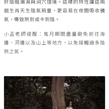
好陰暗潮濕與洞穴環境。這樣的特性讓這兩
個生肖天生陰氣稍重，更容易在夜間吸收穢
氣，導致煞到或卡到陰。
小孟老師提醒：鬼月期間盡量避免前往海
邊、河邊以及山上等地方，以免接觸過多陰
煞之氣。