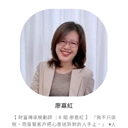
廖嘉紅
【 財富傳承規劃師 ｜R 姐 廖嘉紅 】 「我不只談
稅，而是幫客戶把心意送到對的人手上。」 ◾人