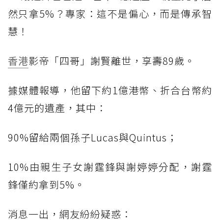
然只拿5%？專家：這不是偏心，而是傳承智
慧！
香港
影帝「四哥」謝賢離世，享壽89歲。
據媒體報導，他留下約1億港幣、折合台幣約
4億元的遺產，其中：
90%留給兩個孫子Lucas與Quintus；
10%由親生子女謝霆鋒與謝婷婷分配，謝霆
鋒僅約拿到5%。
消息一出，網友紛紛疑惑：