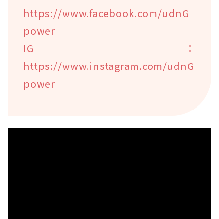
https://www.facebook.com/udnG
power
IG：
https://www.instagram.com/udnG
power