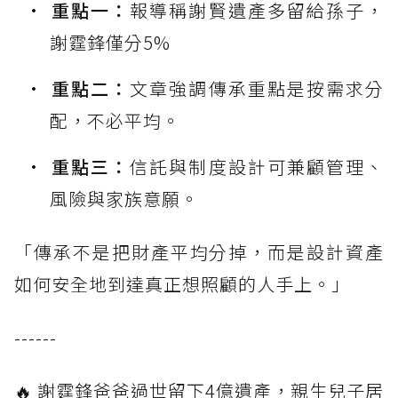
重點一：
報導稱謝賢遺產多留給孫子，
謝霆鋒僅分5%
重點二：
文章強調傳承重點是按需求分
配，不必平均。
重點三：
信託與制度設計可兼顧管理、
風險與家族意願。
「傳承不是把財產平均分掉，而是設計資產
如何安全地到達真正想照顧的人手上。」
------
🔥 謝霆鋒爸爸過世留下4億遺產，親生兒子居