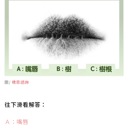
圖/
橋恩諮詢
往下滑看解答：
Ａ：嘴唇