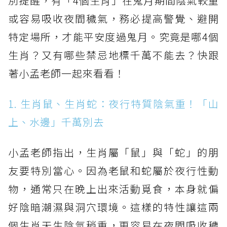
別提醒，有「4個生肖」在鬼月期間陰氣較重
或容易吸收夜間穢氣，務必提高警覺、避開
特定場所，才能平安度過鬼月。究竟是哪4個
生肖？又有哪些禁忌地標千萬不能去？快跟
著小孟老師一起來看看！
1. 生肖鼠、生肖蛇：夜行特質陰氣重！「山
上、水邊」千萬別去
小孟老師指出，生肖屬「鼠」與「蛇」的朋
友要特別當心。因為老鼠和蛇屬於夜行性動
物，通常只在晚上出來活動覓食，本身就偏
好陰暗潮濕與洞穴環境。這樣的特性讓這兩
個生肖天生陰氣稍重，更容易在夜間吸收穢