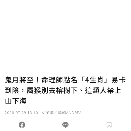
鬼月將至！命理師點名「4生肖」易卡
到陰，屬猴別去榕樹下、這類人禁上
山下海
2026-07-29 18:10
女子漾／編輯ANDREA