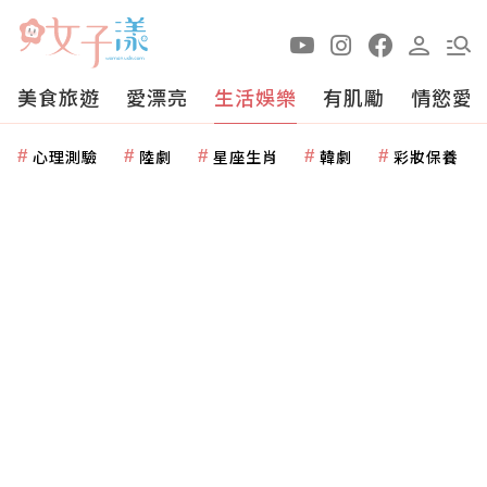
美食旅遊
愛漂亮
生活娛樂
有肌勵
情慾愛
心理測驗
陸劇
星座生肖
韓劇
彩妝保養