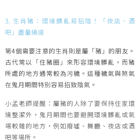
3. 生肖豬：環境髒亂易招陰！「夜店、酒
吧」盡量繞道
第4個需要注意的生肖則是屬「豬」的朋友。
古代常以「住豬圈」來形容環境髒亂，而豬
所處的地方通常較為污穢。這種穢氣與煞氣
在鬼月期間特別容易招致陰氣。
小孟老師提醒：屬豬的人除了要保持住家環
境整潔外，鬼月期間也要避開環境髒亂或氣
場較雜的地方，例如廢墟、舞廳、夜店或酒
吧等場所。