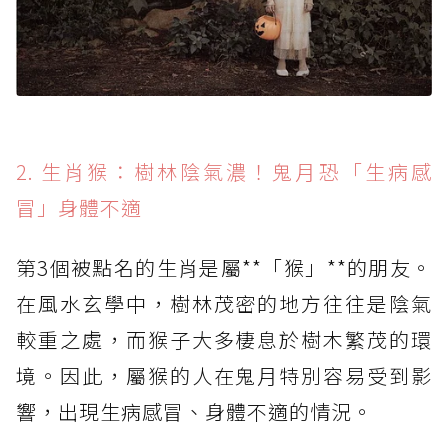
2. 生肖猴：樹林陰氣濃！鬼月恐「生病感
冒」身體不適
第3個被點名的生肖是屬**「猴」**的朋友。
在風水玄學中，樹林茂密的地方往往是陰氣
較重之處，而猴子大多棲息於樹木繁茂的環
境。因此，屬猴的人在鬼月特別容易受到影
響，出現生病感冒、身體不適的情況。