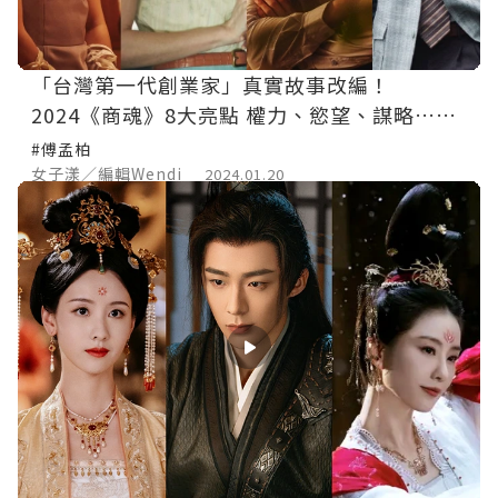
「台灣第一代創業家」真實故事改編！
2024《商魂》8大亮點 權力、慾望、謀略…交
織商場鬥爭
#傅孟柏
女子漾／編輯Wendi
2024.01.20