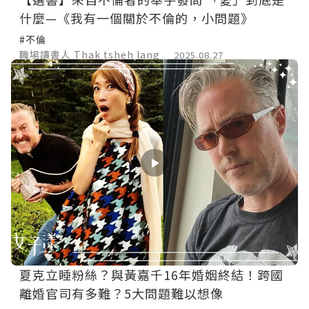
什麼—《我有一個關於不倫的，小問題》
#不倫
職場讀書人 Thak tsheh lang
2025.08.27
夏克立睡粉絲？與黃嘉千16年婚姻終結！跨國
離婚官司有多難？5大問題難以想像