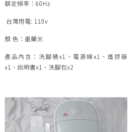
額定頻率：60Hz
台灣用電: 110v
顏 色：墨蘭米
產品內含：洗腳桶x1、電源線x1、遙控器
x1、說明書x1、洗腳包x2