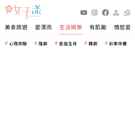
美食旅遊
愛漂亮
生活娛樂
有肌勵
情慾愛
心理測驗
陸劇
星座生肖
韓劇
彩妝保養