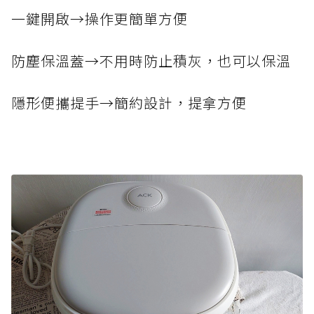
一鍵開啟→操作更簡單方便
防塵保溫蓋→不用時防止積灰，也可以保溫
隱形便攜提手→簡約設計，提拿方便