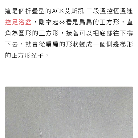
這是個折疊型的ACK艾斯凱 三段溫控恆溫遙
控足浴盆
，剛拿起來看是扁扁的正方形，直
角為圓形的正方形，接著可以把底部往下撐
下去，就會從扁扁的形狀變成一個側邊梯形
的正方形盆子，