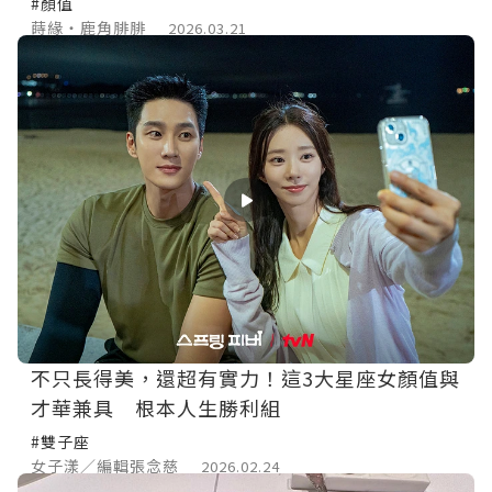
#顏值
蒔緣‧鹿角腓腓
2026.03.21
不只長得美，還超有實力！這3大星座女顏值與
才華兼具 根本人生勝利組
#雙子座
女子漾／編輯張念慈
2026.02.24