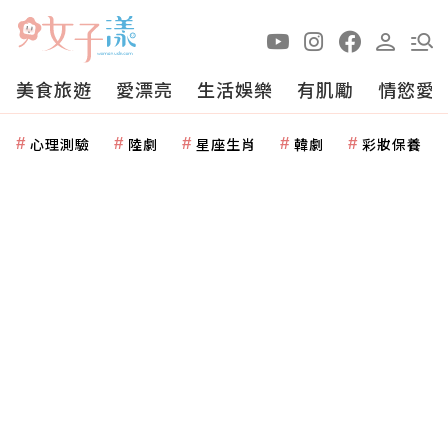
美食旅遊
愛漂亮
生活娛樂
有肌勵
情慾愛
心理測驗
陸劇
星座生肖
韓劇
彩妝保養