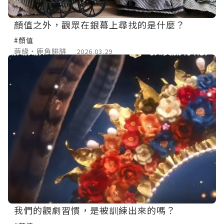
顏值之外，觀眾在銀幕上尋找的是什麼？
#顏值
蒔緣‧鹿角腓腓
2026.03.29
我們的觀劇習慣，是被訓練出來的嗎？