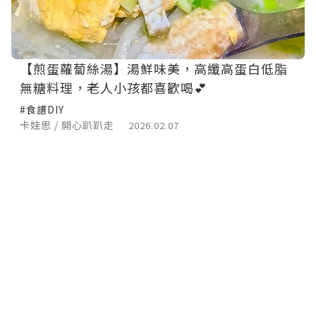
【煎蛋蘿蔔絲湯】湯鮮味美，高纖高蛋白低脂
無糖料理，老人小孩都喜歡喝💕
#食譜DIY
卡娃思 / 開心趴趴走
2026.02.07