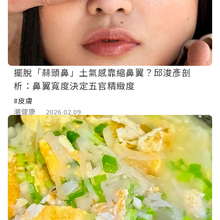
擺脫「蒜頭鼻」土氣感靠縮鼻翼？邱浚彥剖
析：鼻翼寬度決定五官精緻度
#皮膚
潮健康
2026.02.09