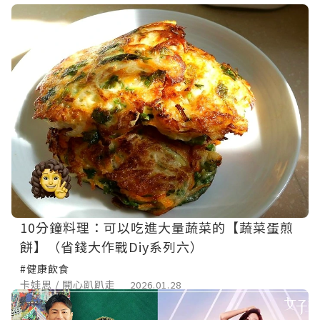
10分鐘料理：可以吃進大量蔬菜的【蔬菜蛋煎
餅】（省錢大作戰Diy系列六）
#健康飲食
卡娃思 / 開心趴趴走
2026.01.28