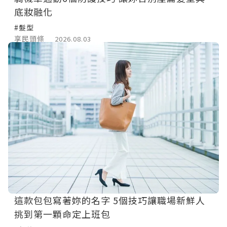
底妝融化
#髮型
享民頭條
2026.08.03
這款包包寫著妳的名字 5個技巧讓職場新鮮人
挑到第一顆命定上班包