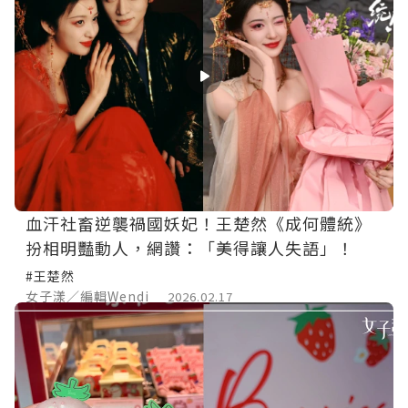
血汗社畜逆襲禍國妖妃！王楚然《成何體統》
扮相明豔動人，網讚：「美得讓人失語」！
#王楚然
女子漾／編輯Wendi
2026.02.17