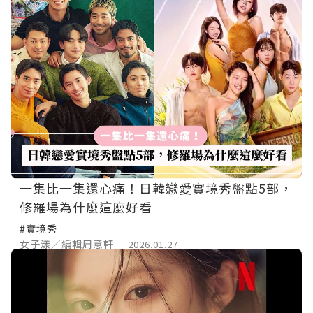
一集比一集還心痛！日韓戀愛實境秀盤點5部，
修羅場為什麼這麼好看
#實境秀
女子漾／編輯周意軒
2026.01.27