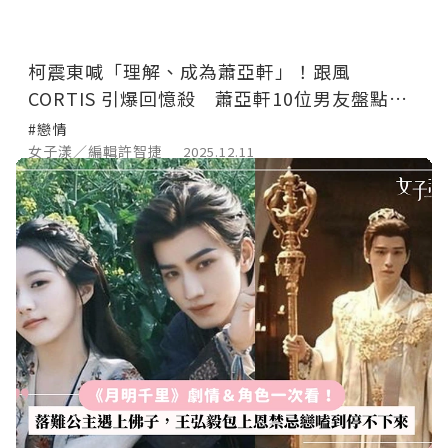
柯震東喊「理解、成為蕭亞軒」！跟風
CORTIS 引爆回憶殺 蕭亞軒10位男友盤點：
這任竟小16歲
#戀情
女子漾／編輯許智捷
2025.12.11