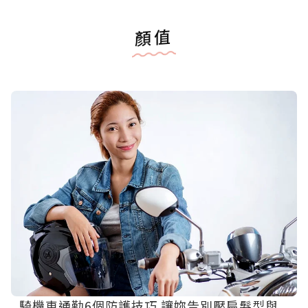
顏值
騎機車通勤6個防護技巧 讓妳告別壓扁髮型與