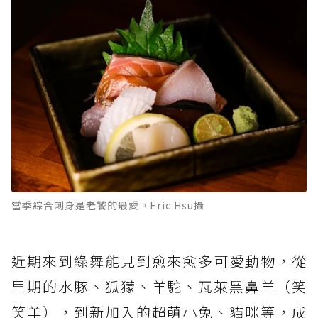
當季綜合刺身是老饕的最愛。Eric Hsu攝
近期來到綠舞能見到愈來愈多可愛動物，從
早期的水豚、狐獴、羊駝、瓦萊黑鼻羊（笑
笑羊），到新加入的超萌小兔、貓咪等，成