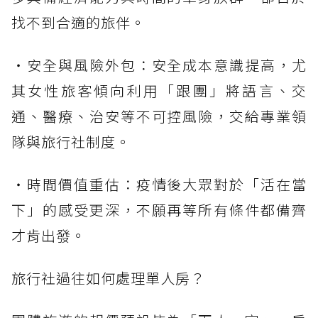
找不到合適的旅伴。
・安全與風險外包：安全成本意識提高，尤
其女性旅客傾向利用「跟團」將語言、交
通、醫療、治安等不可控風險，交給專業領
隊與旅行社制度。
・時間價值重估：疫情後大眾對於「活在當
下」的感受更深，不願再等所有條件都備齊
才肯出發。
旅行社過往如何處理單人房？