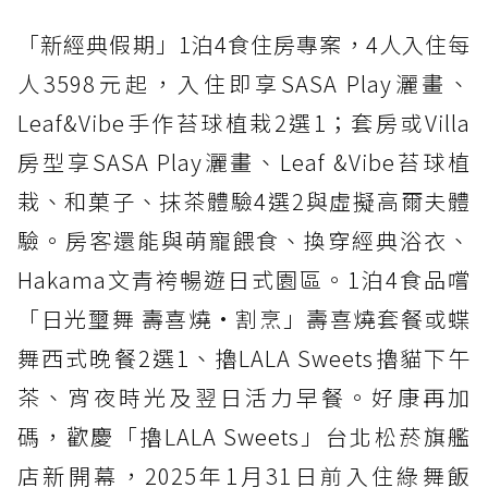
「新經典假期」1泊4食住房專案，4人入住每
人3598元起，入住即享SASA Play灑畫、
Leaf&Vibe手作苔球植栽2選1；套房或Villa
房型享SASA Play灑畫、Leaf &Vibe苔球植
栽、和菓子、抹茶體驗4選2與虛擬高爾夫體
驗。房客還能與萌寵餵食、換穿經典浴衣、
Hakama文青袴暢遊日式園區。1泊4食品嚐
「日光璽舞 壽喜燒·割烹」壽喜燒套餐或蝶
舞西式晚餐2選1、擼LALA Sweets擼貓下午
茶、宵夜時光及翌日活力早餐。好康再加
碼，歡慶「擼LALA Sweets」台北松菸旗艦
店新開幕，2025年1月31日前入住綠舞飯