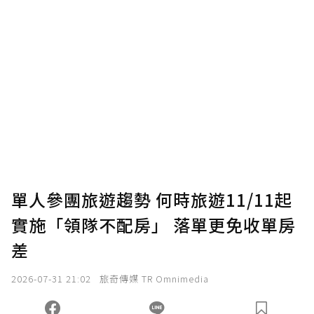
贊助說明
為了鼓勵作者持續創作更好的內容，會員可以
使用「贊助」功能實質回饋給喜愛的作者。可
將您認為適合的點數贈送給作者，一旦使用贊
助點數即不得撤銷，單筆贊助最低點數為30
點，最高點數沒有上限。
U 利點數 1 點 = NTD 1 元。
單人參團旅遊趨勢 何時旅遊11/11起
實施「領隊不配房」 落單更免收單房
確認送出
差
我已詳閱贊助說明，且同意站方的使用條款。
2026-07-31 21:02
旅奇傳媒 TR Omnimedia
您當前剩餘 U 利點數：
0
點；前往
購買點數