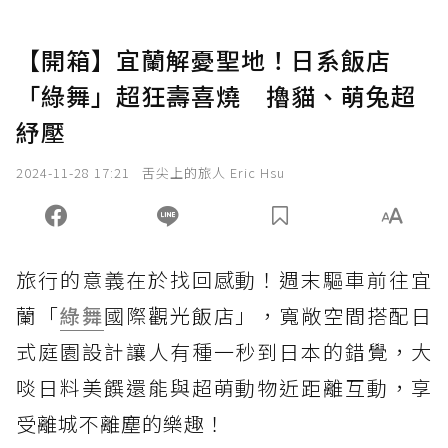
【開箱】宜蘭解憂聖地！日系飯店
「綠舞」超狂壽喜燒 擼貓、萌兔超
紓壓
2024-11-28 17:21
舌尖上的旅人 Eric Hsu
旅行的意義在於找回感動！週末驅車前往宜
蘭「
綠舞
國際觀光飯店」，寬敞空間搭配日
式庭園設計讓人有種一秒到日本的錯覺，大
啖日料美饌還能與超萌動物近距離互動，享
受離城不離塵的樂趣！