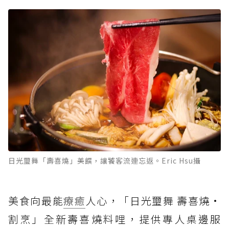
日光璽舞「壽喜燒」美饌，讓饕客流連忘返。Eric Hsu攝
美食向最能
療癒
人心，「日光璽舞 壽喜燒·
割烹」全新壽喜燒料哩，提供專人桌邊服