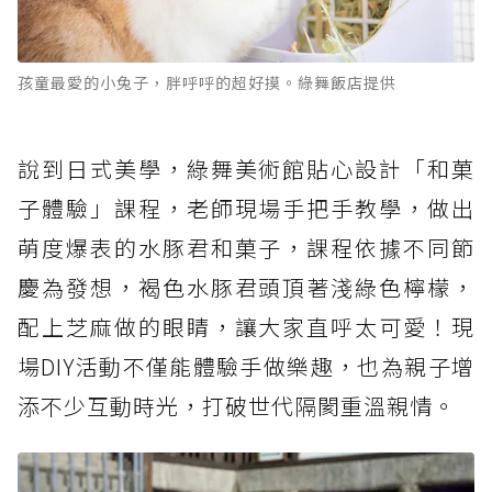
孩童最愛的小兔子，胖呼呼的超好摸。綠舞飯店提供
說到日式美學，綠舞美術館貼心設計「和菓
子體驗」課程，老師現場手把手教學，做出
萌度爆表的水豚君和菓子，課程依據不同節
慶為發想，褐色水豚君頭頂著淺綠色檸檬，
配上芝麻做的眼睛，讓大家直呼太可愛！現
場DIY活動不僅能體驗手做樂趣，也為親子增
添不少互動時光，打破世代隔閡重溫親情。