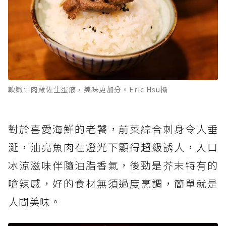
軟嫩牛肉蘸佐生蛋液，美味更加分。Eric Hsu攝
對於喜愛海鮮的老饕，前菜綜合刺身令人垂
涎，油亮魚肉在燈光下顯得超級誘人，入口
冰涼滋味伴隨油脂香氣，後勁是芥末特有的
嗆辣感，好的食材無須過度烹調，簡單就是
人間美味。