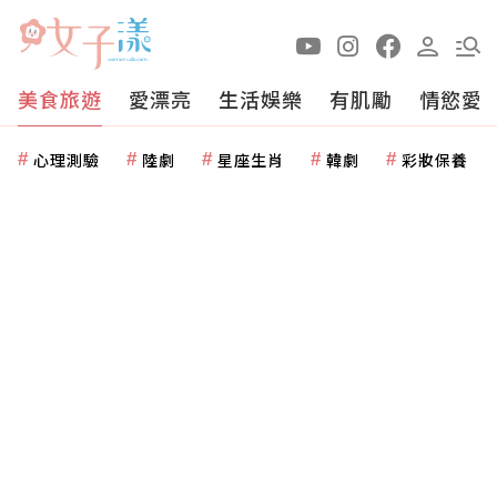
美食旅遊
愛漂亮
生活娛樂
有肌勵
情慾愛
心理測驗
陸劇
星座生肖
韓劇
彩妝保養