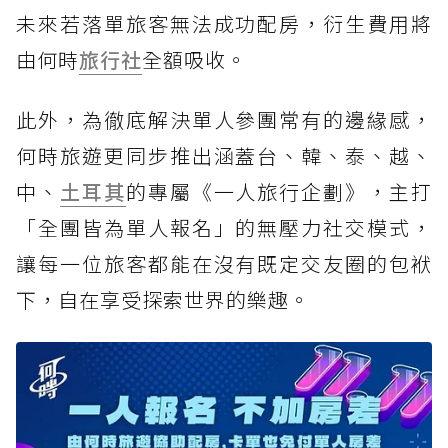
未來若落單旅客無法成功配房，衍生費用將
由何時
旅行社
全額吸收。
此外，為徹底解決單人參團常有的邊緣感，
何時旅遊更同步推出涵蓋台、韓、泰、越、
中、
土耳其
的專屬《一人旅行企劃》，主打
「全團皆為單人報名」的無壓力社交模式，
讓每一位旅客都能在沒有既定交友圈的包袱
下，自在享受探索世界的樂趣。