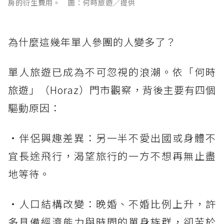
房的衍生費用。 圖：何時旅遊／提供
為什麼這幾年單人參團的人變多了？
單人旅遊已成為不可忽視的浪潮。依「何時
旅遊」（Horaz）門市觀察，背後主要有四個
驅動原因：
・伴侶興趣差異：另一半不愛出國或身體不
宜長途飛行，渴望旅行的一方不想再無止盡
地等待。
・人口結構改變：晚婚、不婚比例上升，許
多具備經濟能力與時間的單身族群，卻苦於