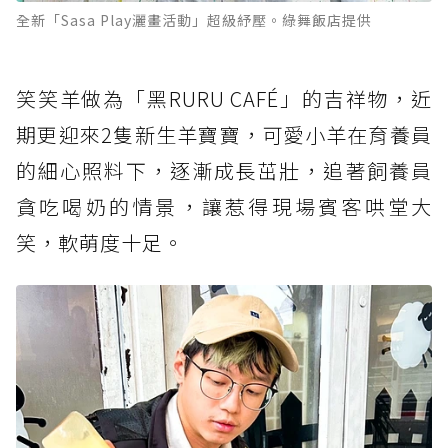
全新「Sasa Play灑畫活動」超級紓壓。綠舞飯店提供
笑笑羊做為「黑RURU CAFÉ」的吉祥物，近
期更迎來2隻新生羊寶寶，可愛小羊在育養員
的細心照料下，逐漸成長茁壯，追著飼養員
貪吃喝奶的情景，讓惹得現場賓客哄堂大
笑，軟萌度十足。