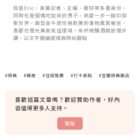
我是Eric，身兼記者、主編、模特等多重身份，
同時也是個嗜吃如命的男子，熱愛一步一腳印探
索世界，典型金牛座性格對美的事物異常著迷，
喜歡在燈光美氣氛佳環境，來杯微醺酒精放慢步
調，以文字描繪感情與時尚觀點
#綠舞
#療癒
#住宿推薦
#打卡景點
#宜蘭綠舞飯店
喜歡這篇文章嗎？歡迎贊助作者，好內
容值得更多人支持。
贊助