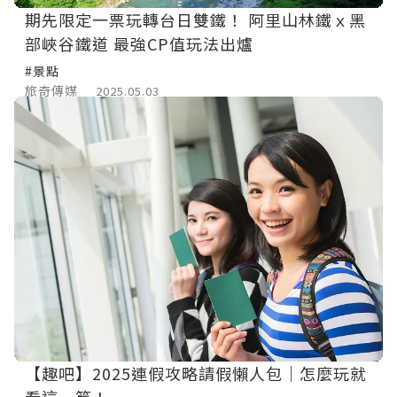
期先限定一票玩轉台日雙鐵！ 阿里山林鐵ｘ黑
部峽谷鐵道 最強CP值玩法出爐
#景點
旅奇傳媒
2025.05.03
【趣吧】2025連假攻略請假懶人包｜怎麼玩就
看這一篇！