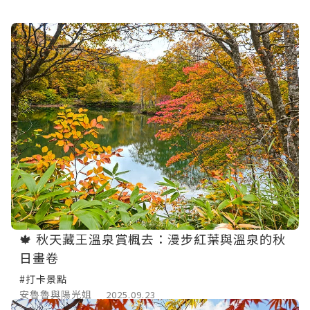
🍁 秋天藏王溫泉賞楓去：漫步紅葉與溫泉的秋
日畫卷
#打卡景點
安魯魯與陽光姐
2025.09.23