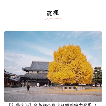
賞楓
【秋遊大阪】金黃銀杏與火紅楓葉接力登場 入