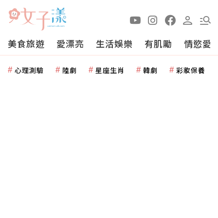
美食旅遊
愛漂亮
生活娛樂
有肌勵
情慾愛
心理測驗
陸劇
星座生肖
韓劇
彩妝保養