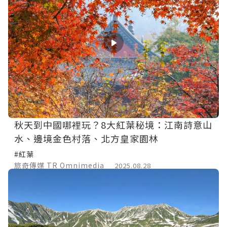
秋天到中國哪裡玩？8大紅葉秘境：江南詩意山
水、邊境金色村落、北方皇家園林
#紅葉
旅奇傳媒 TR Omnimedia
2025.08.28