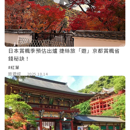
日本賞楓季預估出爐 捷絲旅「遊」京都賞楓省
錢秘訣！
#紅葉
旅遊經
2025.10.14