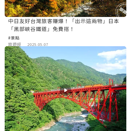
中日友好台灣旅客賺爆！「出示這兩物」日本
「黑部峽谷鐵道」免費搭！
#景點
旅遊經
2025.05.07