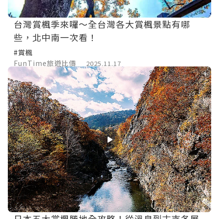
台灣賞楓季來囉～全台灣各大賞楓景點有哪
些，北中南一次看！
#賞楓
FunTime旅遊比價
2025.11.17
日本五大賞楓勝地全攻略！從溫泉到古寺各展