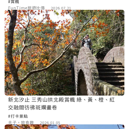
#賞楓
FunTime旅遊比價
2026.07.21
新北汐止 三秀山拱北殿賞楓 綠、黃、橙、紅
交融間彷彿斑斕畫卷
#打卡景點
夫子。旅食趣
2026.01.05