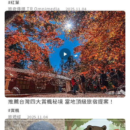
#紅葉
旅奇傳媒 TR Omnimedia
2025.11.04
推薦台灣四大賞楓秘境 當地頂級旅宿提案！
#賞楓
旅遊經
2025.11.04