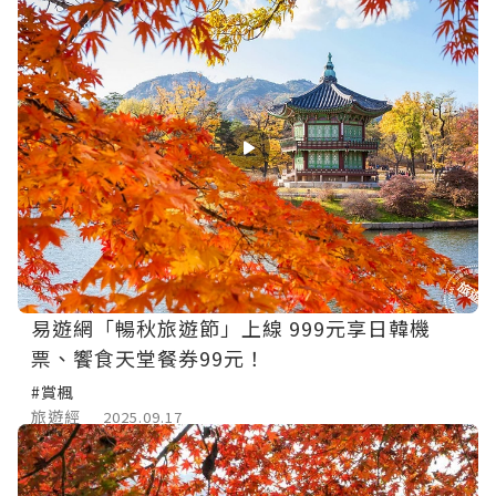
易遊網「暢秋旅遊節」上線 999元享日韓機
票、饗食天堂餐券99元！
#賞楓
旅遊經
2025.09.17