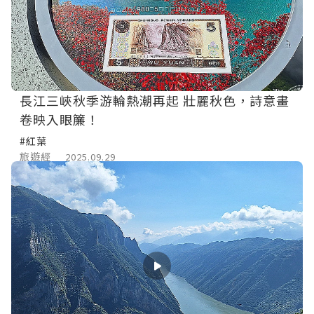
長江三峽秋季游輪熱潮再起 壯麗秋色，詩意畫
卷映入眼簾！
#紅葉
旅遊經
2025.09.29