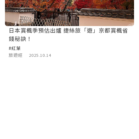
日本賞楓季預估出爐 捷絲旅「遊」京都賞楓省
錢秘訣！
#紅葉
旅遊經
2025.10.14