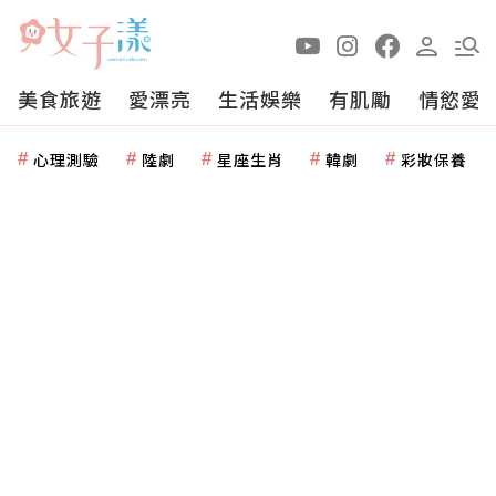
美食旅遊
愛漂亮
生活娛樂
有肌勵
情慾愛
心理測驗
陸劇
星座生肖
韓劇
彩妝保養