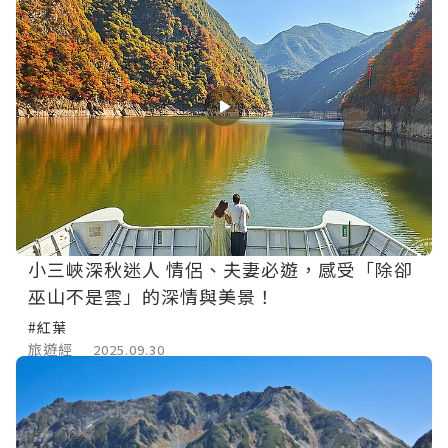
小三峽深秋迷人 情侶、夫妻必遊，感受「除卻
巫山不是雲」的深情與美景！
#紅葉
旅遊經
2025.09.30