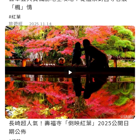
「楓」情
#紅葉
旅遊經
2025.11.14
長崎超人氣！壽福寺「倒映紅葉」2025公開日
期公佈