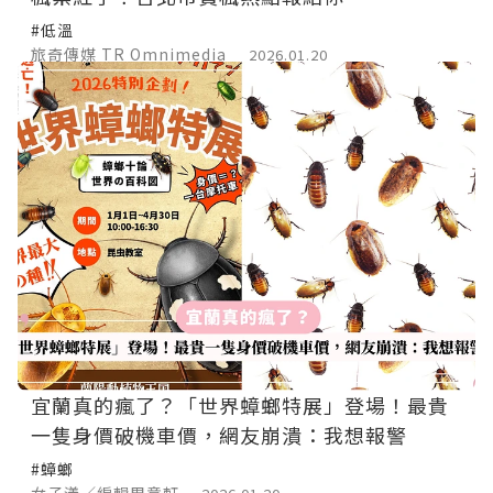
#低溫
旅奇傳媒 TR Omnimedia
2026.01.20
宜蘭真的瘋了？「世界蟑螂特展」登場！最貴
一隻身價破機車價，網友崩潰：我想報警
#蟑螂
女子漾／編輯周意軒