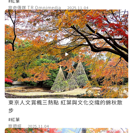
#紅葉
旅奇傳媒 TR Omnimedia
2025.11.04
東京人文賞楓三熱點 紅葉與文化交織的錦秋散
步
#紅葉
旅遊經
2025.11.04