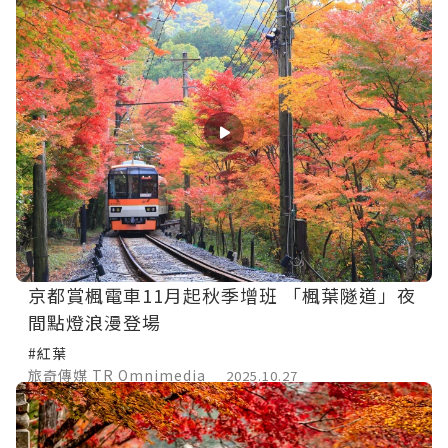
京都賞楓電車11月起秋季增班 「楓葉隧道」夜
間點燈浪漫登場
#紅葉
旅奇傳媒 TR Omnimedia
2025.10.27