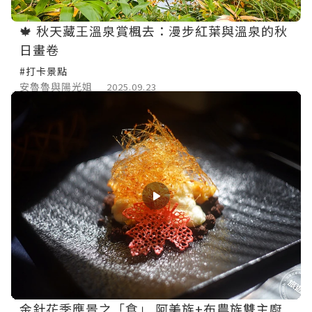
🍁 秋天藏王溫泉賞楓去：漫步紅葉與溫泉的秋
日畫卷
#打卡景點
安魯魯與陽光姐
2025.09.23
金針花季應景之「食」 阿美族+布農族雙主廚