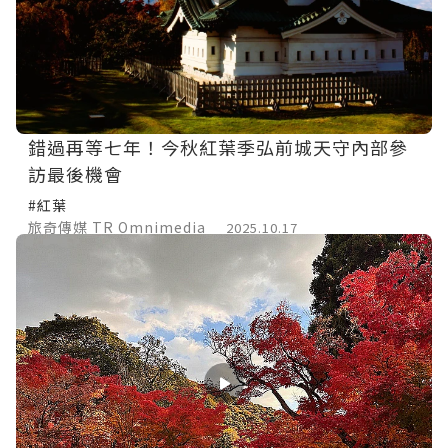
錯過再等七年！今秋紅葉季弘前城天守內部參
訪最後機會
#紅葉
旅奇傳媒 TR Omnimedia
2025.10.17