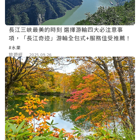
長江三峽最美的時刻 選擇游輪四大必注意事
項，「長江奇迹」游輪全包式+服務佳受推薦！
#水果
旅遊經
2025.09.26