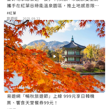
攜手在紅葉谷綠能溫泉園區，推土地感恩限定
餐桌！
#紅葉
旅遊經
2025.09.22
易遊網「暢秋旅遊節」上線 999元享日韓機
票、饗食天堂餐券99元！