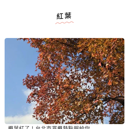
紅葉
楓葉紅了！台北市賞楓熱點報給你