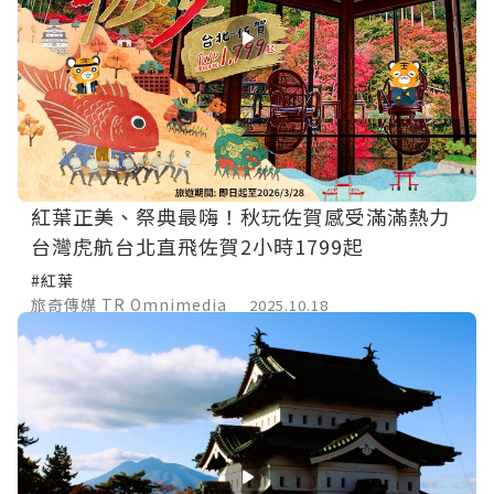
紅葉正美、祭典最嗨！秋玩佐賀感受滿滿熱力
台灣虎航台北直飛佐賀2小時1799起
#紅葉
旅奇傳媒 TR Omnimedia
2025.10.18