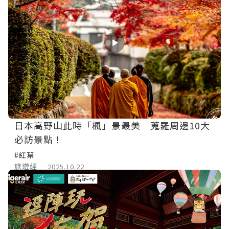
日本高野山此時「楓」景最美 蒐羅周邊10大
必訪景點！
#紅葉
旅遊經
2025.10.22