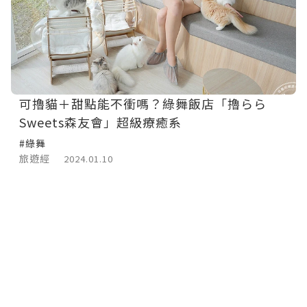
可擼貓＋甜點能不衝嗎？綠舞飯店「擼らら
Sweets森友會」超級療癒系
#綠舞
旅遊經
2024.01.10