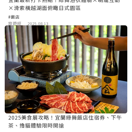
×滑索橫越湖面俯瞰日式園區
#飯店
旅遊經
2025.08.13
2025美食展攻略！宜蘭綠舞飯店住宿券、下午
茶、擼貓體驗限時開搶