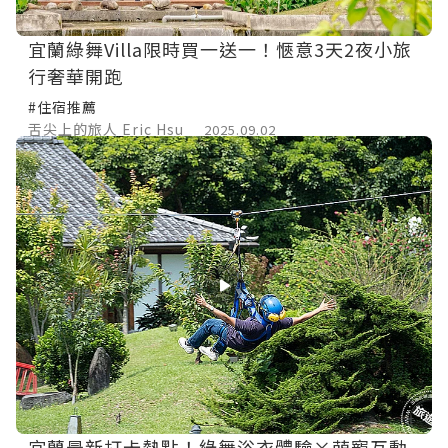
宜蘭綠舞Villa限時買一送一！愜意3天2夜小旅
行奢華開跑
#住宿推薦
舌尖上的旅人 Eric Hsu
2025.09.02
宜蘭最新打卡熱點！綠舞浴衣體驗×萌寵互動