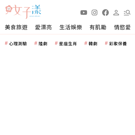
美食旅遊
愛漂亮
生活娛樂
有肌勵
情慾愛
心理測驗
陸劇
星座生肖
韓劇
彩妝保養