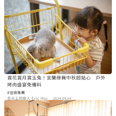
賞花賞月賞玉兔！宜蘭綠舞中秋超貼心 戶外
烤肉盛宴免備料
#住宿推薦
舌尖上的旅人 Eric Hsu
2024.09.04