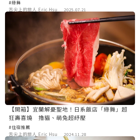
#綠舞
舌尖上的旅人 Eric Hsu
2025.07.21
【開箱】宜蘭解憂聖地！日系飯店「綠舞」超
狂壽喜燒 擼貓、萌兔超紓壓
#住宿推薦
舌尖上的旅人 Eric Hsu
2024.11.28