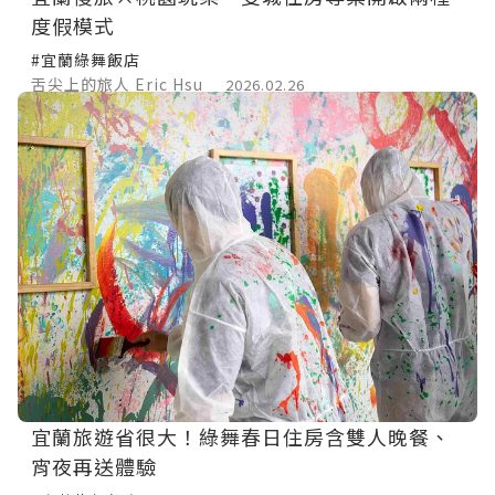
度假模式
#宜蘭綠舞飯店
舌尖上的旅人 Eric Hsu
2026.02.26
宜蘭旅遊省很大！綠舞春日住房含雙人晚餐、
宵夜再送體驗