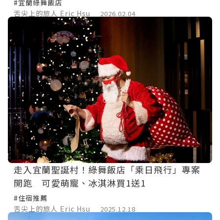
#宜蘭綠舞飯店
舌尖上的旅人 Eric Hsu
2026.02.04
走入宜蘭聖誕村！綠舞飯店「乘日飛行」專案
開跑 可愛萌寵、冰淇淋買1送1
#住宿推薦
舌尖上的旅人 Eric Hsu
2025.12.18