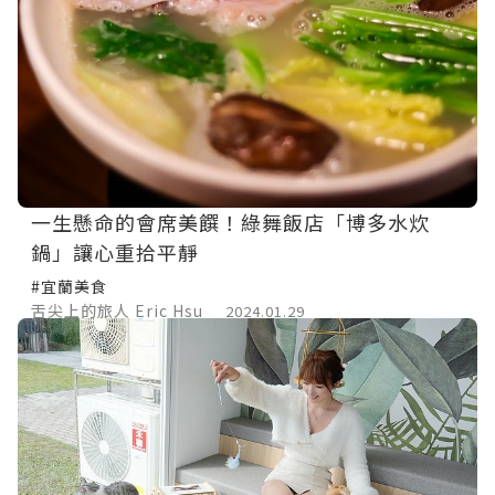
一生懸命的會席美饌！綠舞飯店「博多水炊
鍋」讓心重拾平靜
#宜蘭美食
舌尖上的旅人 Eric Hsu
2024.01.29