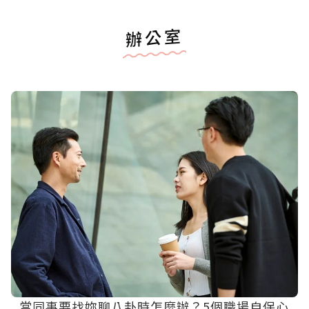
辦公室
當同事要找妳聊八卦時怎麼辦？5個職場自保心