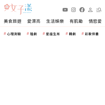
美食旅遊
愛漂亮
生活娛樂
有肌勵
情慾愛
心理測驗
陸劇
星座生肖
韓劇
彩妝保養