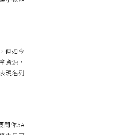
，但如今
拿資源，
表現名列
要問你5A