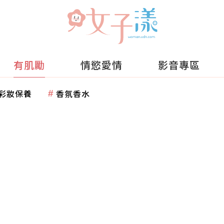
有肌勵
情慾愛情
影音專區
彩妝保養
香氛香水