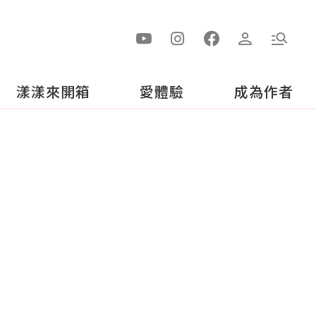
漾漾來開箱
愛體驗
成為作者