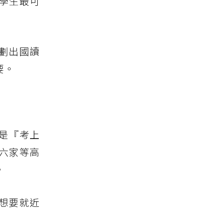
學生最可
劃出國讀
要。
是『考上
六家等高
。
想要就近