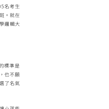
05名考生
一斑。就在
學邏輯大
的標準是
，也不願
選了名氣
讓小孩能