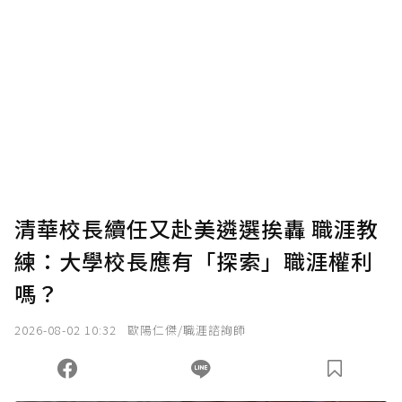
贊助說明
為了鼓勵作者持續創作更好的內容，會員可以
使用「贊助」功能實質回饋給喜愛的作者。可
將您認為適合的點數贈送給作者，一旦使用贊
助點數即不得撤銷，單筆贊助最低點數為30
點，最高點數沒有上限。
U 利點數 1 點 = NTD 1 元。
清華校長續任又赴美遴選挨轟 職涯教
練：大學校長應有「探索」職涯權利
確認送出
嗎？
我已詳閱贊助說明，且同意站方的使用條款。
2026-08-02 10:32
歐陽仁傑/職涯諮詢師
您當前剩餘 U 利點數：
0
點；前往
購買點數