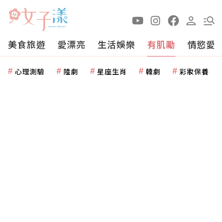
美食旅遊
愛漂亮
生活娛樂
有肌勵
情慾愛
心理測驗
陸劇
星座生肖
韓劇
彩妝保養