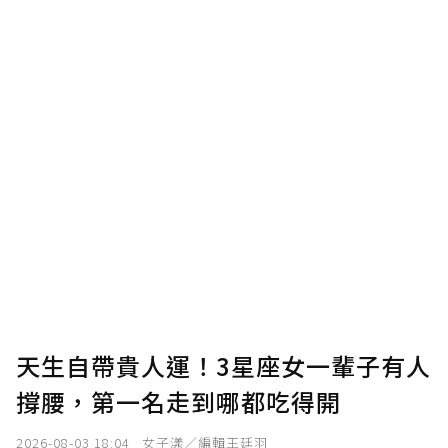
點，最高點數沒有上限。
U 利點數 1 點 = NTD 1 元。
確認送出
我已詳閱贊助說明，且同意站方的使用條款。
您當前剩餘 U 利點數：
0
點；前往
購買點數
天生自帶貴人運！3星座女一輩子有人
撐腰，第一名走到哪都吃得開
2026-08-03 18:04
女子漾／編輯王廷羽