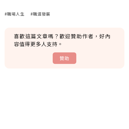
#職場人生
#職涯發展
喜歡這篇文章嗎？歡迎贊助作者，好內
容值得更多人支持。
贊助
贊助說明
為了鼓勵作者持續創作更好的內容，會員可以
使用「贊助」功能實質回饋給喜愛的作者。可
將您認為適合的點數贈送給作者，一旦使用贊
助點數即不得撤銷，單筆贊助最低點數為30