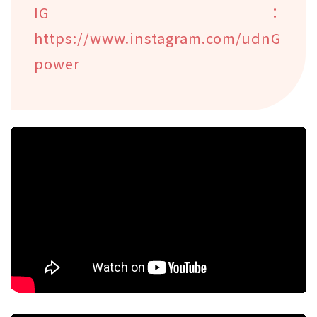
IG：
https://www.instagram.com/udnG
power