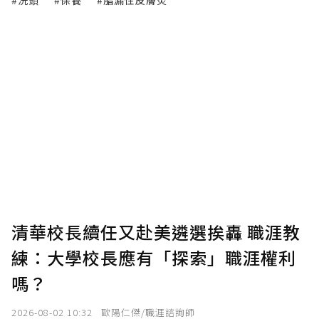
清華校長續任又赴美遴選挨轟 職涯教
練：大學校長應有「探索」職涯權利
嗎？
2026-08-02 10:32
歐陽仁傑/職涯諮詢師