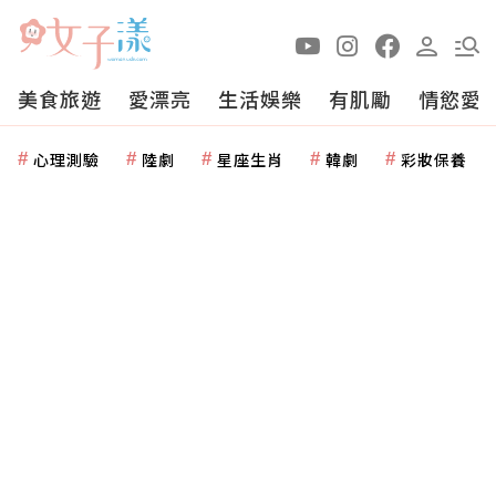
美食旅遊
愛漂亮
生活娛樂
有肌勵
情慾愛
心理測驗
陸劇
星座生肖
韓劇
彩妝保養