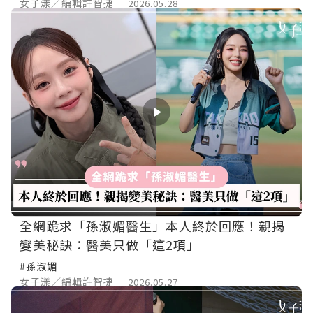
女子漾／編輯許智捷
2026.05.28
全網跪求「孫淑媚醫生」本人終於回應！親揭
變美秘訣：醫美只做「這2項」
#孫淑媚
女子漾／編輯許智捷
2026.05.27