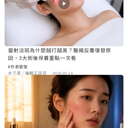
雷射淡斑為什麼越打越黑？醫揭反覆復發原
因，3大術後保養重點一次看
#外表管理
女子漾／編輯王廷羽
2026.05.14