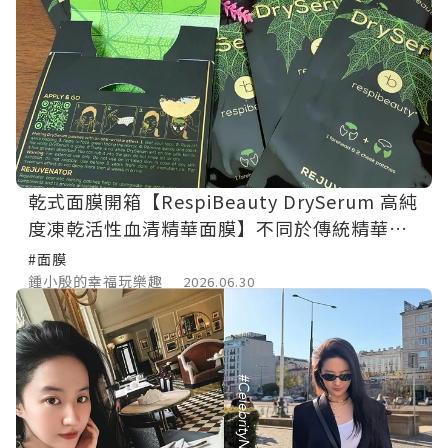
乾式面膜開箱【RespiBeauty DrySerum 高純
度凍乾活性血清精華面膜】不同於傳統精華液
面膜的護膚體驗，無水配方奈米吸收，讓保養
#面膜
也很有科技感！
鍾小殷的幸福玩樂趣
2026.06.30