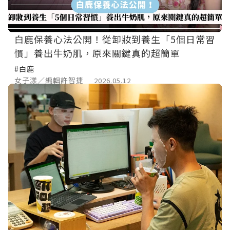
白鹿保養心法公開！從卸妝到養生「5個日常習
慣」養出牛奶肌，原來關鍵真的超簡單
#白鹿
女子漾／編輯許智捷
2026.05.12