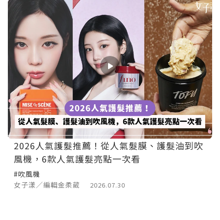
2026人氣護髮推薦！從人氣髮膜、護髮油到吹
風機，6款人氣護髮亮點一次看
#吹風機
女子漾／編輯金柔葳
2026.07.30