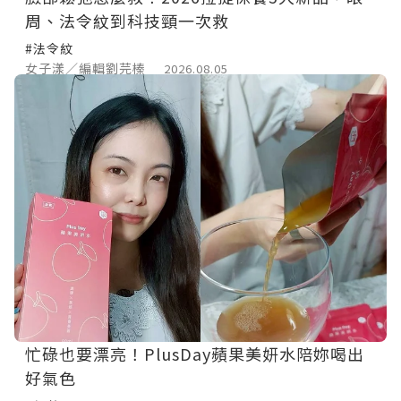
周、法令紋到科技頸一次救
#法令紋
女子漾／編輯劉芫榛
2026.08.05
忙碌也要漂亮！PlusDay蘋果美妍水陪妳喝出
好氣色