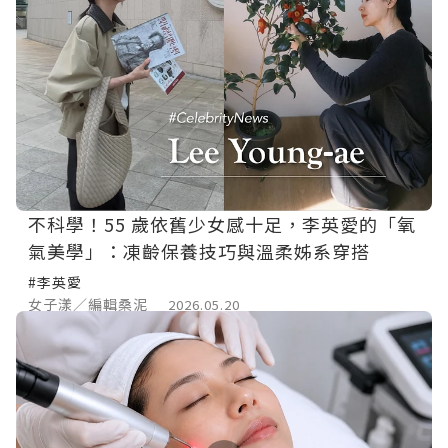
不科學！55 歲依舊少女感十足，李英愛的「氧
氣美學」：凍齡保養技巧與溫柔姊系穿搭
#李英愛
女子漾／編輯桑泥
2026.05.20