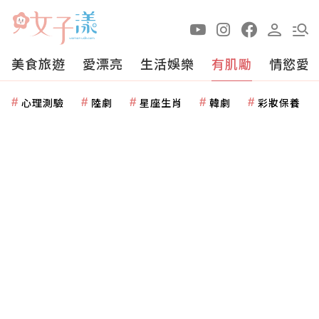
美食旅遊
愛漂亮
生活娛樂
有肌勵
情慾愛
心理測驗
陸劇
星座生肖
韓劇
彩妝保養