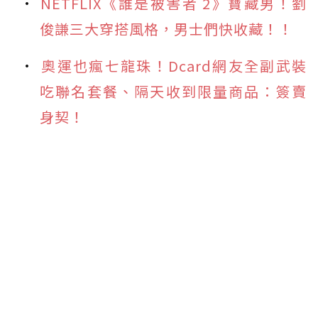
NETFLIX《誰是被害者 2》寶藏男！劉
俊謙三大穿搭風格，男士們快收藏！！
奧運也瘋七龍珠！Dcard網友全副武裝
吃聯名套餐、隔天收到限量商品：簽賣
身契！