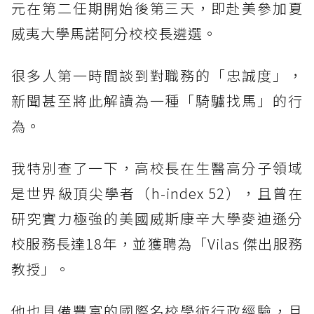
元在第二任期開始後第三天，即赴美參加夏
威夷大學馬諾阿分校校長遴選。
很多人第一時間談到對職務的「忠誠度」，
新聞甚至將此解讀為一種「騎驢找馬」的行
為。
我特別查了一下，高校長在生醫高分子領域
是世界級頂尖學者（h-index 52），且曾在
研究實力極強的美國威斯康辛大學麥迪遜分
校服務長達18年，並獲聘為「Vilas 傑出服務
教授」。
他也具備豐富的國際名校學術行政經驗，且