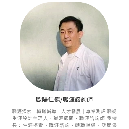
歐陽仁傑/職涯諮詢師
職涯探索｜轉職輔導｜人才發展｜專業測評 職嚮
生涯設計主理人、職涯顧問、職涯諮詢師 我擅
長：生涯探索、職涯諮詢、轉職輔導、履歷優