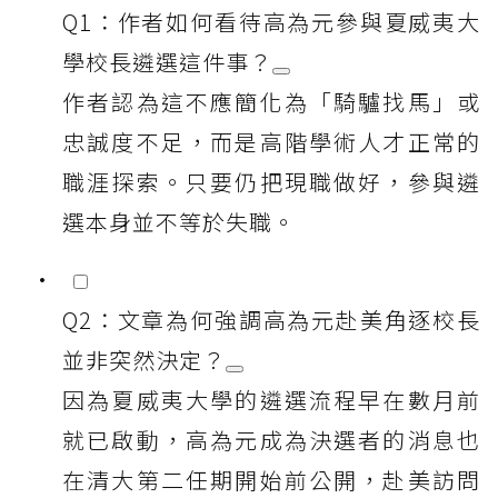
Q1：作者如何看待高為元參與夏威夷大
學校長遴選這件事？
作者認為這不應簡化為「騎驢找馬」或
忠誠度不足，而是高階學術人才正常的
職涯探索。只要仍把現職做好，參與遴
選本身並不等於失職。
Q2：文章為何強調高為元赴美角逐校長
並非突然決定？
因為夏威夷大學的遴選流程早在數月前
就已啟動，高為元成為決選者的消息也
在清大第二任期開始前公開，赴美訪問