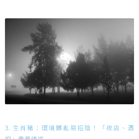
3. 生肖豬：環境髒亂易招陰！「夜店、酒
吧」盡量繞道