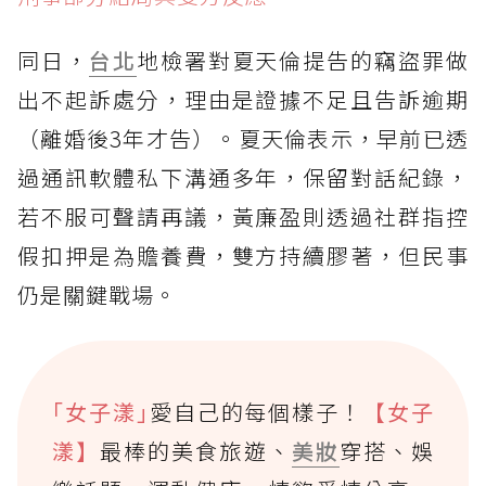
同日，
台北
地檢署對夏天倫提告的竊盜罪做
出不起訴處分，理由是證據不足且告訴逾期
（離婚後3年才告）。夏天倫表示，早前已透
過通訊軟體私下溝通多年，保留對話紀錄，
若不服可聲請再議，黃廉盈則透過社群指控
假扣押是為贍養費，雙方持續膠著，但民事
仍是關鍵戰場。
｢女子漾｣
愛自己的每個樣子！
【女子
漾】
最棒的美食旅遊、
美妝
穿搭、娛