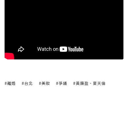
#離婚
#台北
#美妝
#爭議
#黃廉盈、夏天倫