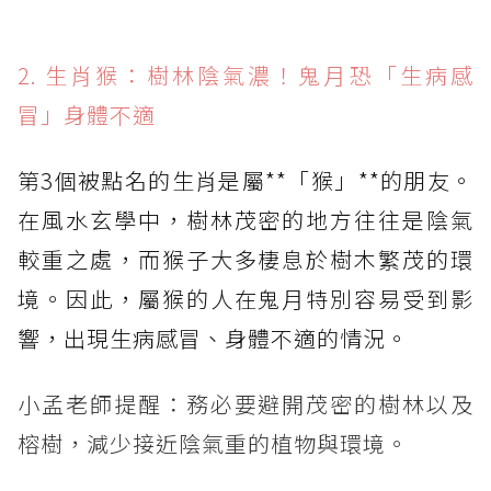
2. 生肖猴：樹林陰氣濃！鬼月恐「生病感
冒」身體不適
第3個被點名的生肖是屬**「猴」**的朋友。
在風水玄學中，樹林茂密的地方往往是陰氣
較重之處，而猴子大多棲息於樹木繁茂的環
境。因此，屬猴的人在鬼月特別容易受到影
響，出現生病感冒、身體不適的情況。
小孟老師提醒：務必要避開茂密的樹林以及
榕樹，減少接近陰氣重的植物與環境。