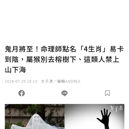
鬼月將至！命理師點名「4生肖」易卡
到陰，屬猴別去榕樹下、這類人禁上
山下海
2026-07-29 18:10
女子漾／編輯ANDREA