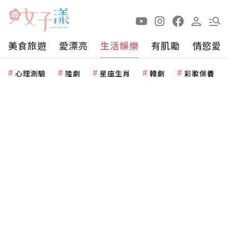
美食旅遊
愛漂亮
生活娛樂
有肌勵
情慾愛
心理測驗
陸劇
星座生肖
韓劇
彩妝保養