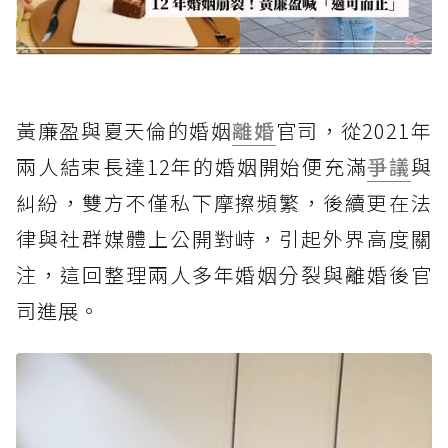
黃廉盈與夏天倫的婚姻
離婚
官司，從2021年
兩人結束長達12年的婚姻開始便充滿
爭議
與
糾紛，雙方不僅私下摩擦頻繁，後續更在法
律與社群媒體上公開對峙，引起外界高度關
注，這回整理兩人多年婚姻分裂與離婚後官
司進展。