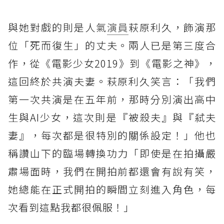
與她對戲的則是人氣
演員
萩原利久，飾演那
位「死而復生」的丈夫。兩人已是第三度合
作，從《電影少女2019》到《電影之神》，
這回終於共演夫妻。萩原利久笑言：「我們
第一次共演是在五年前，那時分別演出高中
生與AI少女，這次則是『被殺夫』與『弒夫
妻』，每次都是很特別的關係設定！」他也
稱讚山下的臨場轉換功力「即使是在拍攝嚴
肅場面時，我們在開拍前都還會有說有笑，
她總能在正式開拍的瞬間立刻進入角色，每
次看到這點我都很佩服！」