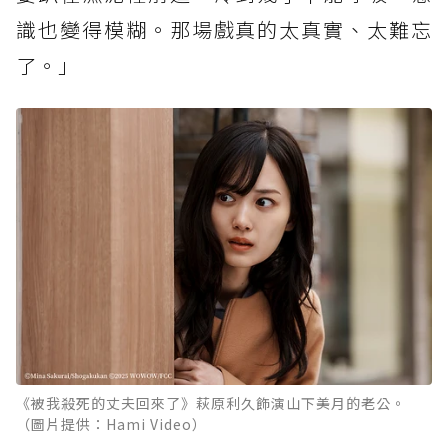
識也變得模糊。那場戲真的太真實、太難忘
了。」
《被我殺死的丈夫回來了》萩原利久飾演山下美月的老公。
（圖片提供：Hami Video）