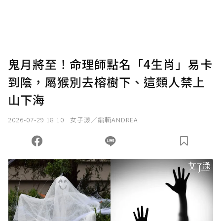
鬼月將至！命理師點名「4生肖」易卡
到陰，屬猴別去榕樹下、這類人禁上
山下海
2026-07-29 18:10
女子漾／編輯ANDREA