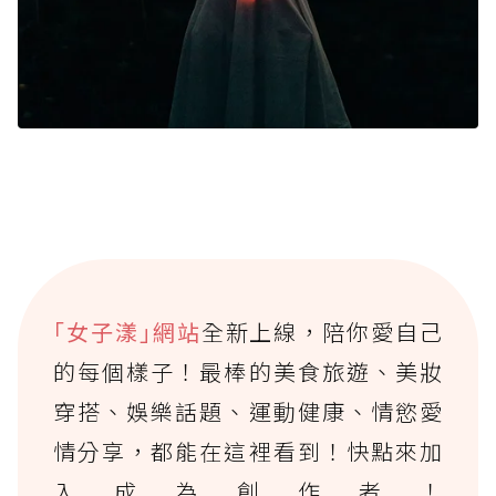
｢女子漾｣網站
全新上線，陪你愛自己
的每個樣子！最棒的美食旅遊、美妝
穿搭、娛樂話題、運動健康、情慾愛
情分享，都能在這裡看到！快點來加
入成為創作者！