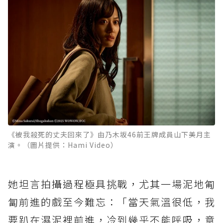
《被我殺死的丈夫回來了》由乃木坂46前王牌成員山下美月主
演。（圖片提供：Hami Video）
她坦言拍攝過程極具挑戰，尤其一場泥地匍
匐前進的戲至今難忘：「當天氣溫很低，我
要趴在濕泥裡前進，冷到幾乎不能呼吸，意