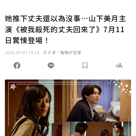
她推下丈夫還以為沒事⋯山下美月主
演《被我殺死的丈夫回來了》7月11
日驚悚登場！
2025-07-07 15:14
女子漾／編輯許智捷