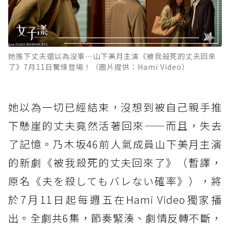
她推下丈夫還以為沒事⋯山下美月主演《被我殺死的丈夫回來
了》7月11日驚悚登場！（圖片提供：Hami Video）
她以為一切已經結束，沒想到被自己親手推
下懸崖的丈夫竟然活著回來——而且，失去
了記憶。乃木坂46前人氣成員山下美月主演
的新劇《被我殺死的丈夫回來了》（暫譯，
原名《夫を殺してもバレない確率》），將
於7月11日起每週五在Hami Video獨家播
出。全劇共6集，節奏緊湊、劇情反轉不斷，