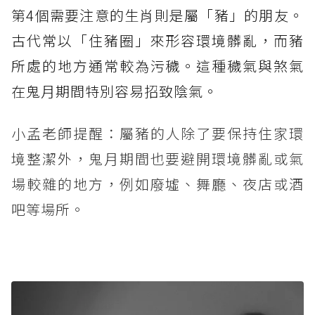
第4個需要注意的生肖則是屬「豬」的朋友。
古代常以「住豬圈」來形容環境髒亂，而豬
所處的地方通常較為污穢。這種穢氣與煞氣
在鬼月期間特別容易招致陰氣。
小孟老師提醒：屬豬的人除了要保持住家環
境整潔外，鬼月期間也要避開環境髒亂或氣
場較雜的地方，例如廢墟、舞廳、夜店或酒
吧等場所。