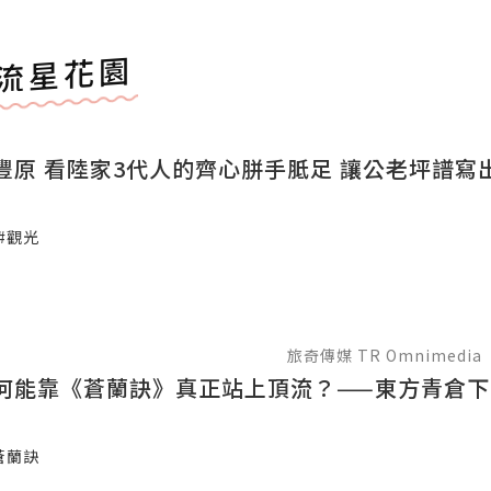
流星花園
豐原 看陸家3代人的齊心胼手胝足 讓公老坪譜寫
#觀光
旅奇傳媒 TR Omnimedia
何能靠《蒼蘭訣》真正站上頂流？——東方青倉下
蒼蘭訣