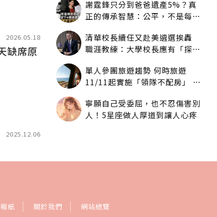
謝霆鋒只分到爸爸遺產5%？真
正的傳承智慧：公平，不是每個
人拿一樣多
清華校長續任又赴美遴選挨轟
2026.05.18
職涯教練：大學校長應有「探
孝天缺席原
索」職涯權利嗎？
單人參團旅遊趨勢 何時旅遊
11/11起實施「領隊不配房」 落
單更免收單房差
寧願自己受委屈，也不忍傷害別
人！5星座做人厚道到讓人心疼
2025.12.06
訂報紙
關於我們
網站總覽