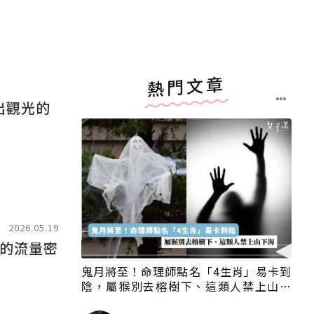
熱門文章
出觀光的
2026.05.19
的流量密
鬼月將至！命理師點名「4生肖」易卡到
陰，屬猴別去榕樹下、這類人禁上山下
海