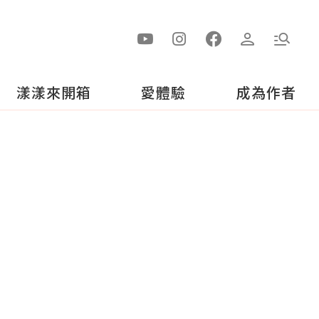
漾漾來開箱
愛體驗
成為作者