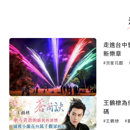
走進台中
新樂章
#流星花園
王鶴棣為
碼
#王鶴棣
#