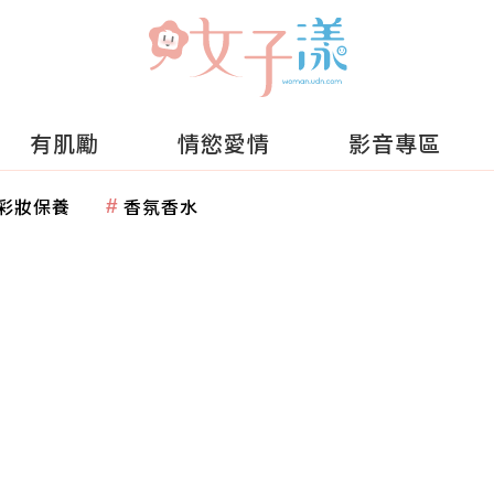
有肌勵
情慾愛情
影音專區
彩妝保養
香氛香水