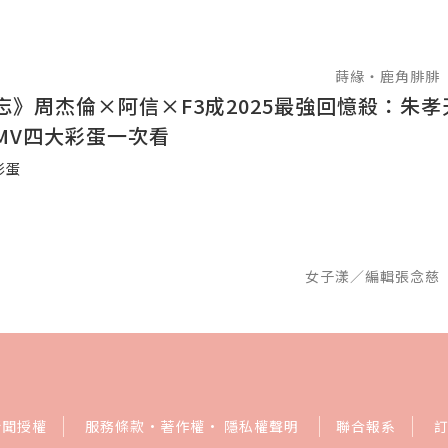
蒔緣‧鹿角腓腓
忘》周杰倫×阿信×F3成2025最強回憶殺：朱
MV四大彩蛋一次看
彩蛋
女子漾／編輯張念慈
新聞授權
服務條款
·
著作權
·
隱私權聲明
聯合報系