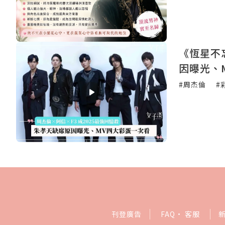
《恆星不
因曝光、
#周杰倫
#
刊登廣告
FAQ
·
客服