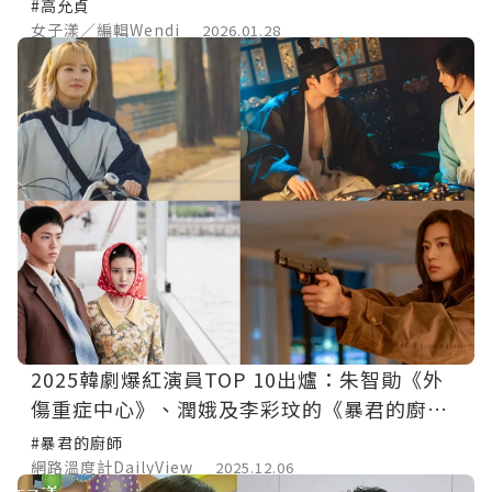
#高允貞
女子漾／編輯Wendi
2026.01.28
2025韓劇爆紅演員TOP 10出爐：朱智勛《外
傷重症中心》、潤娥及李彩玟的《暴君的廚
師》 誰是人氣王？
#暴君的廚師
網路溫度計DailyView
2025.12.06