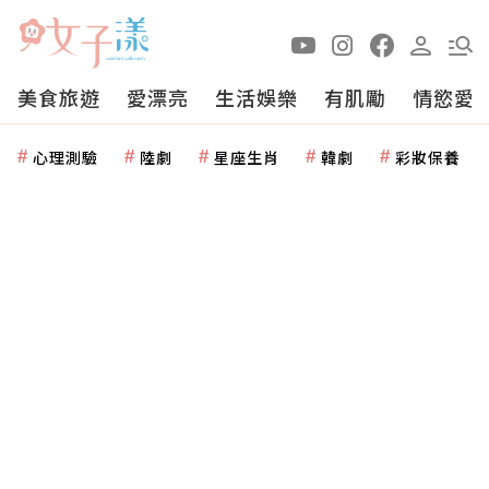
美食旅遊
愛漂亮
生活娛樂
有肌勵
情慾愛
心理測驗
陸劇
星座生肖
韓劇
彩妝保養