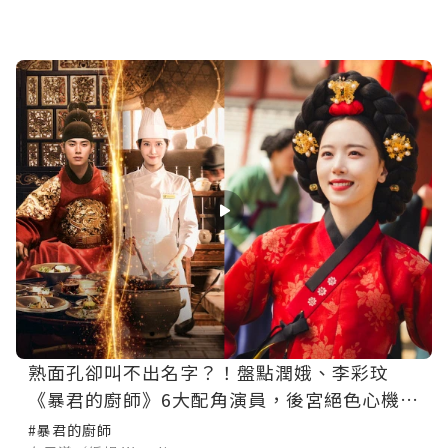
熟面孔卻叫不出名字？！盤點潤娥、李彩玟
《暴君的廚師》6大配角演員，後宮絕色心機美
人是她！
#暴君的廚師