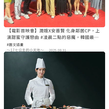
【電影首映會】潤娥X安普賢 化身鄰居CP，上
演甜蜜守護戀曲 #凌晨二點的惡魔，韓國最強
懸疑浪漫喜劇【電影推薦】
#圖文插畫
～17七公主的小天地～
2025.08.31