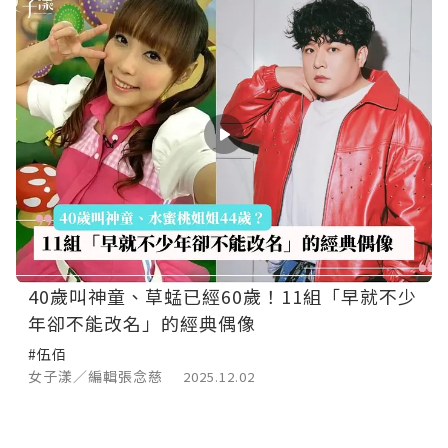
40歲叫神童、草蜢已經60歲！11組「早就不少
年卻不能改名」的經典偶像
#伍佰
女子漾／編輯張念慈
2025.12.02