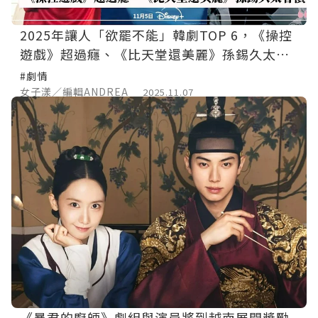
2025年讓人「欲罷不能」韓劇TOP 6，《操控
遊戲》超過癮、《比天堂還美麗》孫錫久太會
演
#劇情
女子漾／編輯ANDREA
2025.11.07
《暴君的廚師》劇組與演員將到越南展開獎勵