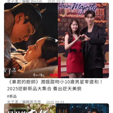
女子漾／編輯 Wendi
2025.09.05
《暴君的廚師》潤娥甜吻小10歲男星零違和！
2025逆齡新品大集合 養出逆天美貌
#新品
女子漾／編輯張念慈
2025.09.03