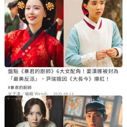
盤點《暴君的廚師》6大女配角！姜漢娜被封為
「最美反派」，尹瑞娥因《大長今》爆紅！
#暴君的廚師
女子漾／編輯 Wendi
2025.09.13