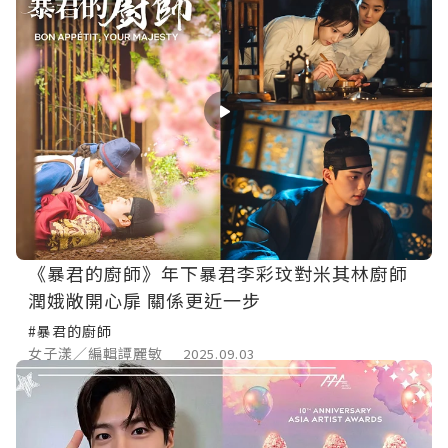
《暴君的廚師》年下暴君李彩玟對米其林廚師
潤娥敞開心扉 關係更近一步
#暴君的廚師
女子漾／編輯譚麗敏
2025.09.03