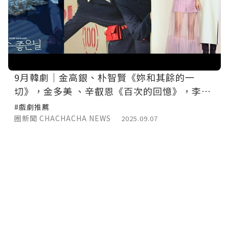
9月韓劇｜金高銀、朴智賢《妳和其餘的一
切》，金多美 、辛叡恩《百次的回憶》，李英
愛、金英光《恩秀的好日子》
#戲劇推薦
圈新聞 CHACHACHA NEWS
2025.09.07