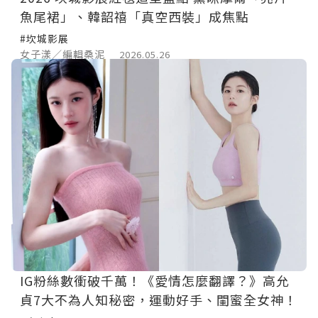
魚尾裙」、韓韶禧「真空西裝」成焦點
#坎城影展
女子漾／編輯桑泥
2026.05.26
IG粉絲數衝破千萬！《愛情怎麼翻譯？》高允
貞7大不為人知秘密，運動好手、閨蜜全女神！