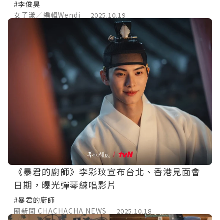
破tvN周末劇紀錄！
#李俊昊
女子漾／編輯Wendi
2025.10.19
《暴君的廚師》李彩玟宣布台北、香港見面會
日期，曝光彈琴練唱影片
#暴君的廚師
圈新聞 CHACHACHA NEWS
2025.10.18