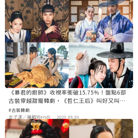
《暴君的廚師》收視率衝破15.75%！盤點6部
古裝穿越甜寵韓劇，《哲仁王后》叫好又叫
座！
#古裝韓劇
女子漾／編輯Wendi
2025.09.30