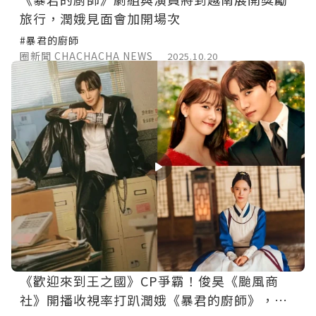
旅行，潤娥見面會加開場次
#暴君的廚師
圈新聞 CHACHACHA NEWS
2025.10.20
《歡迎來到王之國》CP爭霸！俊昊《颱風商
社》開播收視率打趴潤娥《暴君的廚師》，打