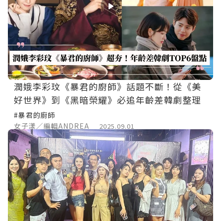
潤娥李彩玟《暴君的廚師》話題不斷！從《美
好世界》到《黑暗榮耀》必追年齡差韓劇整理
#暴君的廚師
女子漾／編輯ANDREA
2025.09.01