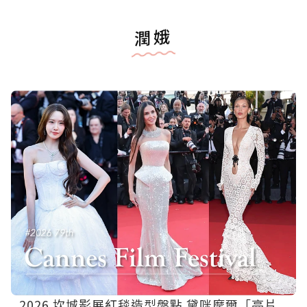
潤娥
2026 坎城影展紅毯造型盤點 黛咪摩爾「亮片