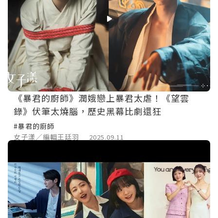
《暴君的廚師》潤娥戀上暴君太虐！《望雲
錄》伏筆太燒腦，歷史黑幕比劇還狂
#暴君的廚師
女子漾／編輯王廷羽
2025.09.11