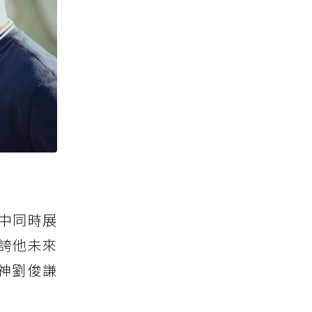
中同時展
誇他未來
神劉俊謙