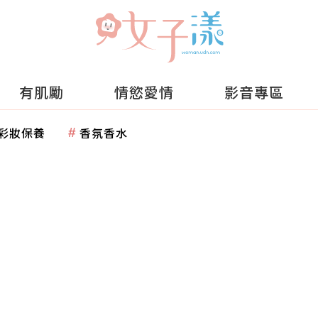
有肌勵
情慾愛情
影音專區
彩妝保養
香氛香水