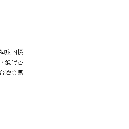
調症困擾
，獲得香
台灣金馬