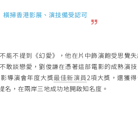
》橫掃香港影展、演技備受認可
不能不提到《幻愛》，他在片中飾演飽受思覺失
不敢談戀愛，劉俊謙在憑著這部電影的成熟演技
電影導演會年度大獎
最佳新演員
2項大獎，還獲得
提名，在兩岸三地成功地開啟知名度。