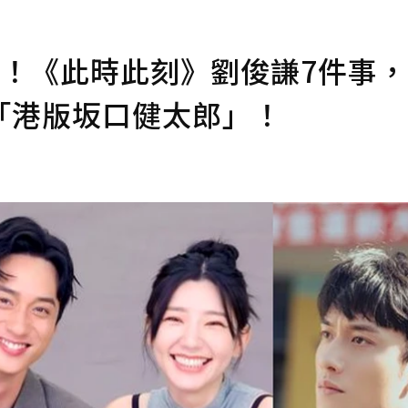
愛！《此時此刻》劉俊謙7件事
「港版坂口健太郎」！