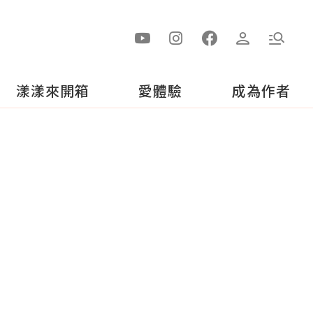
漾漾來開箱
愛體驗
成為作者