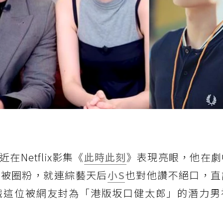
近在Netflix影集《
此時此刻
》表現亮眼，他在劇
秒被圈粉，就連綜藝天后
小S
也對他讚不絕口，直
識這位被網友封為「港版坂口健太郎」的潛力男