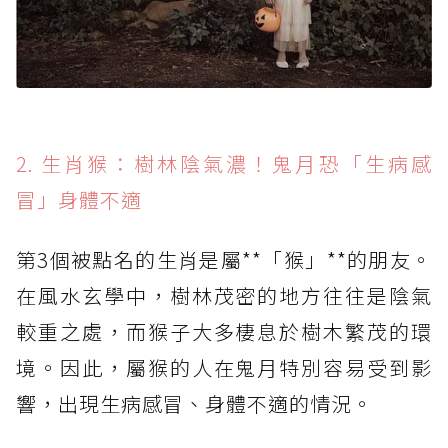
2. 生肖猴：樹林陰氣濃！鬼月恐「生病感
冒」身體不適
第3個被點名的生肖是屬**「猴」**的朋友。
在風水玄學中，樹林茂密的地方往往是陰氣
較重之處，而猴子大多棲息於樹木繁茂的環
境。因此，屬猴的人在鬼月特別容易受到影
響，出現生病感冒、身體不適的情況。