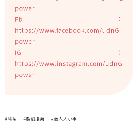
power
Fb：
https://www.facebook.com/udnG
power
IG：
https://www.instagram.com/udnG
power
#峮峮
#戲劇推薦
#藝人大小事