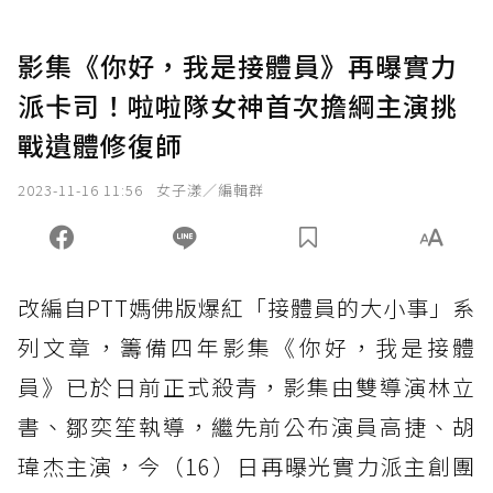
影集《你好，我是接體員》再曝實力
派卡司！啦啦隊女神首次擔綱主演挑
戰遺體修復師
2023-11-16 11:56
女子漾／編輯群
改編自PTT媽佛版爆紅「接體員的大小事」系
列文章，籌備四年影集《你好，我是接體
員》已於日前正式殺青，影集由雙導演林立
書、鄒奕笙執導，繼先前公布演員高捷、胡
瑋杰主演，今（16）日再曝光實力派主創團