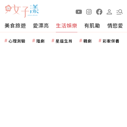
美食旅遊
愛漂亮
生活娛樂
有肌勵
情慾愛
心理測驗
陸劇
星座生肖
韓劇
彩妝保養