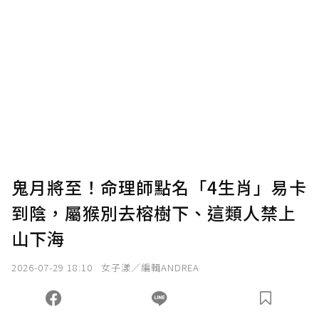
鬼月將至！命理師點名「4生肖」易卡
到陰，屬猴別去榕樹下、這類人禁上
山下海
2026-07-29 18:10
女子漾／編輯ANDREA