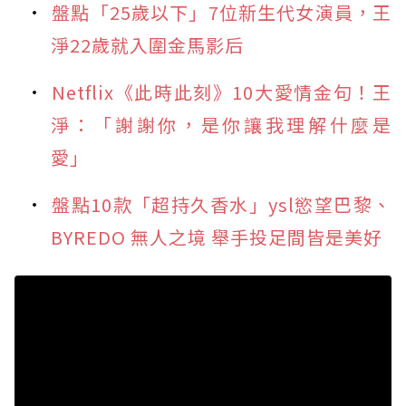
盤點「25歲以下」7位新生代女演員，王
淨22歲就入圍金馬影后
Netflix《此時此刻》10大愛情金句！王
淨：「謝謝你，是你讓我理解什麼是
愛」
盤點10款「超持久香水」ysl慾望巴黎、
BYREDO 無人之境 舉手投足間皆是美好