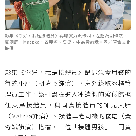
影集《你好，我是接體員》再曝實力派卡司，左起為胡瑋杰、
夏靖庭、Matzka、曾莞婷、高捷，中為黃奇斌。圖／草舍文化
提供
影集《你好，我是接體員》講述急需用錢的
魯蛇小胖（胡瑋杰飾演），意外錄取冰櫃管
理員工作，誤打誤撞進入冰遺體的殯儀館擔
任菜鳥接體員，與同為接體員的師兄大胖
（Matzka飾演）、接體車老司機的俊皓（黃
奇斌飾演）搭擋，三位「接體男孩」一同負