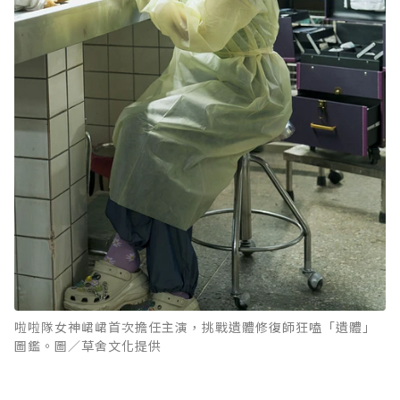
啦啦隊女神峮峮首次擔任主演，挑戰遺體修復師狂嗑「遺體」
圖鑑。圖／草舍文化提供