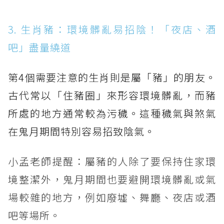
3. 生肖豬：環境髒亂易招陰！「夜店、酒
吧」盡量繞道
第4個需要注意的生肖則是屬「豬」的朋友。
古代常以「住豬圈」來形容環境髒亂，而豬
所處的地方通常較為污穢。這種穢氣與煞氣
在鬼月期間特別容易招致陰氣。
小孟老師提醒：屬豬的人除了要保持住家環
境整潔外，鬼月期間也要避開環境髒亂或氣
場較雜的地方，例如廢墟、舞廳、夜店或酒
吧等場所。