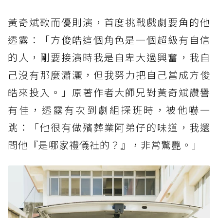
黃奇斌歌而優則演，首度挑戰戲劇要角的他
透露：「方俊皓這個角色是一個超級有自信
的人，剛要接演時我是自卑大過興奮，我自
己沒有那麼瀟灑，但我努力把自己當成方俊
皓來投入。」原著作者大師兄對黃奇斌讚譽
有佳，透露有次到劇組探班時，被他嚇一
跳：「他很有做殯葬業阿弟仔的味道，我還
問他『是哪家禮儀社的？』，非常驚艷。」