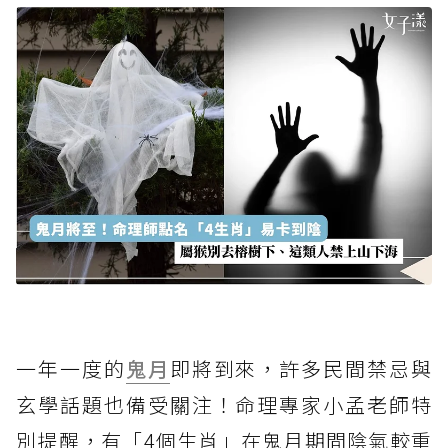
一年一度的
鬼月
即將到來，許多民間禁忌與
玄學話題也備受關注！命理專家小孟老師特
別提醒，有「4個生肖」在鬼月期間陰氣較重