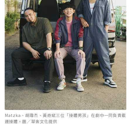
Matzka、胡瑋杰、黃奇斌三位「接體男孩」在劇中一同負責載
運接體。圖／草舍文化提供