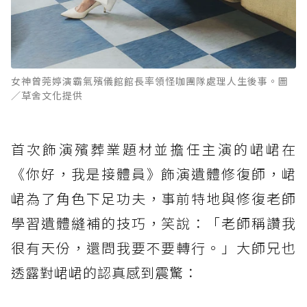
女神曾莞婷演霸氣殯儀館館長率領怪咖團隊處理人生後事。圖
／草舍文化提供
首次飾演殯葬業題材並擔任主演的峮峮在
《你好，我是接體員》飾演遺體修復師，峮
峮為了角色下足功夫，事前特地與修復老師
學習遺體縫補的技巧，笑說：「老師稱讚我
很有天份，還問我要不要轉行。」大師兄也
透露對峮峮的認真感到震驚：