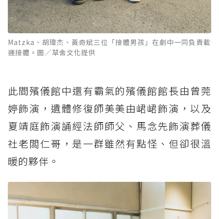
Matzka、胡瑋杰、黃奇斌三位「接體男孩」在劇中一同負責載
運接體。圖／草舍文化提供
此間殯儀館中還有霸氣的殯儀館館長由曾莞
婷飾演，遺體修復師美美由峮峮飾演，以及
夏靖庭飾演誦經法師師父、馬念先飾演葬儀
社老闆仁哥，是一群雖然有點怪、但卻很溫
暖的夥伴。