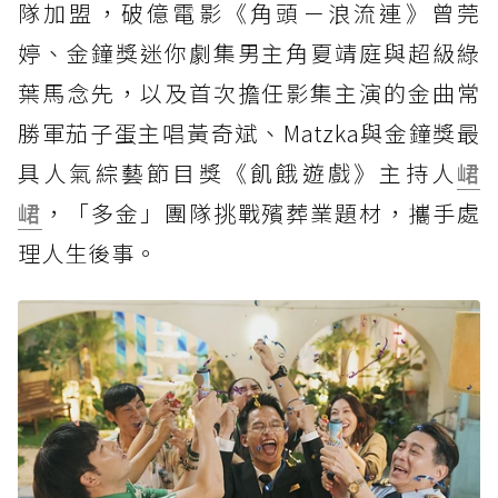
隊加盟，破億電影《角頭－浪流連》曾莞
婷、金鐘獎迷你劇集男主角夏靖庭與超級綠
葉馬念先，以及首次擔任影集主演的金曲常
勝軍茄子蛋主唱黃奇斌、Matzka與金鐘獎最
具人氣綜藝節目獎《飢餓遊戲》主持人
峮
峮
，「多金」團隊挑戰殯葬業題材，攜手處
理人生後事。