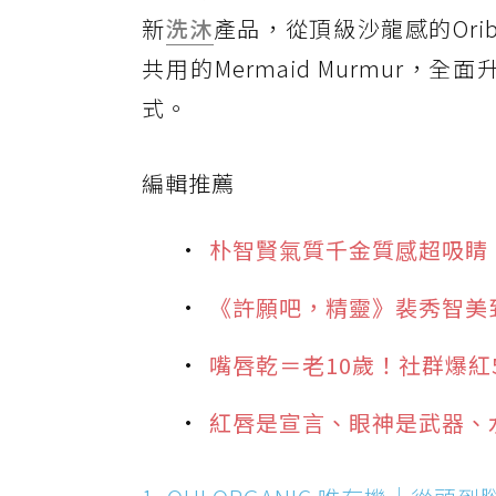
新
洗沐
產品，從頂級沙龍感的Oribe
共用的Mermaid Murmu
式。
編輯推薦
朴智賢氣質千金質感超吸睛
《許願吧，精靈》裴秀智美
嘴唇乾＝老10歲！社群爆紅
紅唇是宣言、眼神是武器、水