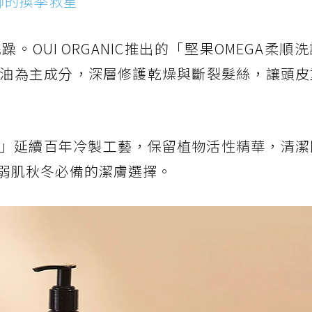
頭到腳的換季救星
OUI ORGANIC推出的「堅果OMEGA柔順
果油為主成分，深層修護乾燥與斷裂髮絲，讓頭皮
」延續百年冷製工藝，保留植物活性精華，清潔
弱肌秋冬必備的潔膚選擇。