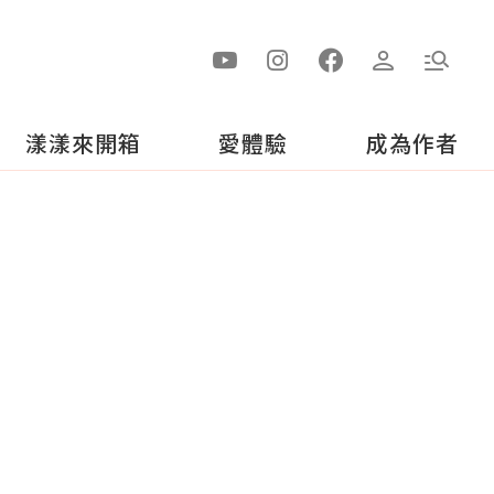
漾漾來開箱
愛體驗
成為作者