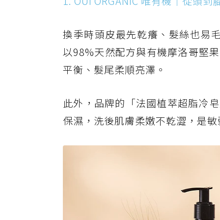
1. OUI ORGANIC 唯有機｜從
換季時頭皮最先乾癢、髮絲也易毛躁。
以98%天然配方與有機摩洛哥堅
平衡、髮尾柔順亮澤。
此外，品牌的「法國植萃超脂冷皂
保濕，洗後肌膚柔嫩不乾澀，是敏