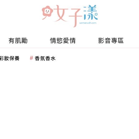
有肌勵
情慾愛情
影音專區
彩妝保養
香氛香水