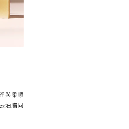
潔淨與柔順
去油脂同