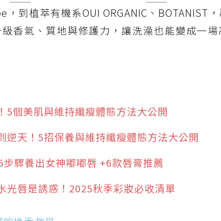
，到植萃有機系OUI ORGANIC、BOTANIST
r，全面升級香氣、質地與修護力，讓洗澡也能變成一
！5個美肌與維持纖瘦體態方法大公開
到逆天！5招保養與維持纖瘦體態方法大公開
5步驟養出女神嘟嘟唇 +6款唇膏推薦
光唇是誘惑！2025秋季彩妝必收清單