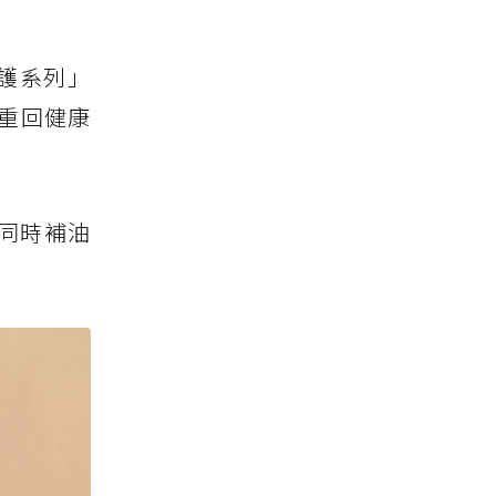
洗護系列」
重回健康
同時補油