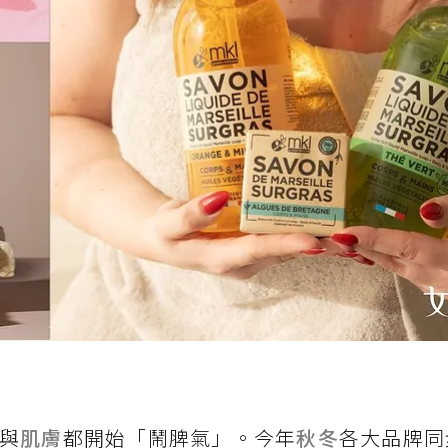
與
肌膚
都開始「鬧脾氣」。今年
秋冬
各大品牌同