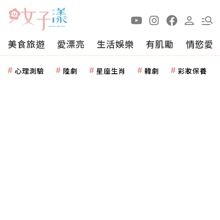
美食旅遊
愛漂亮
生活娛樂
有肌勵
情慾愛
心理測驗
陸劇
星座生肖
韓劇
彩妝保養