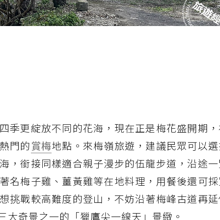
四季更綻放不同的花海，現在正是梅花盛開期，
熱門的
賞梅
地點。來梅嶺旅遊，建議民眾可以選
海，銜接同樣適合親子漫步的伍龍步道，沿途一
著名梅子雞、薑黃雞等在地料理，用餐後還可採
想挑戰較高難度的登山，不妨沿著梅峰古道再延
三大奇景之一的「獵鷹尖一線天」景緻。