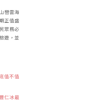
山巒雲海
期正值盛
民眾務必
旅遊，並
到底值不值
豐仁冰最