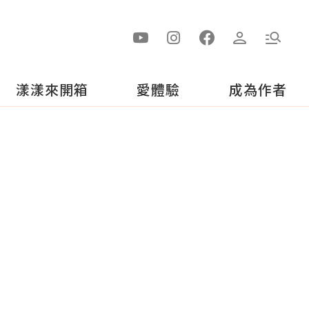
漾漾來開箱
愛體驗
成為作者