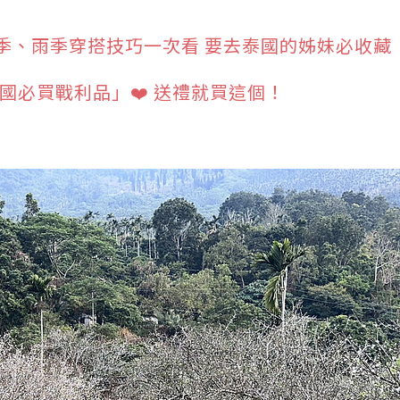
季、雨季穿搭技巧一次看 要去泰國的姊妹必收藏
韓國必買戰利品」❤️ 送禮就買這個！