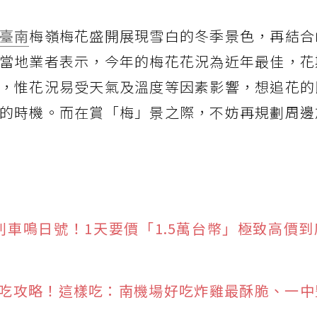
臺南
梅嶺梅花盛開展現雪白的冬季景色，再結合
當地業者表示，今年的梅花花況為近年最佳，花
，惟花況易受天氣及溫度等因素影響，想追花的
的時機。而在賞「梅」景之際，不妨再規劃周邊
列車鳴日號！1天要價「1.5萬台幣」極致高價
吃攻略！這樣吃：南機場好吃炸雞最酥脆、一中