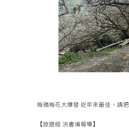
梅嶺梅花大爆發 近年來最佳，請
【旅遊經 洪書瑱報導】