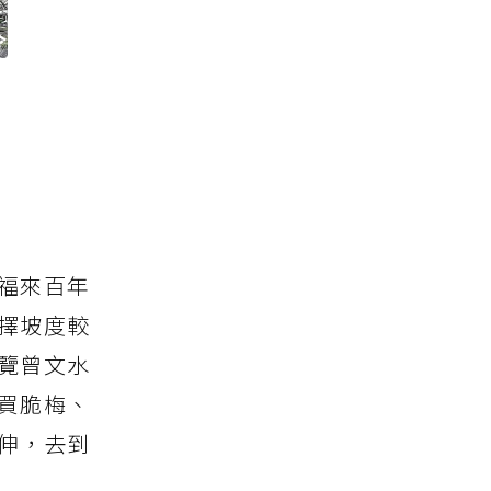
福來百年
擇坡度較
覽曾文水
買脆梅、
伸，去到