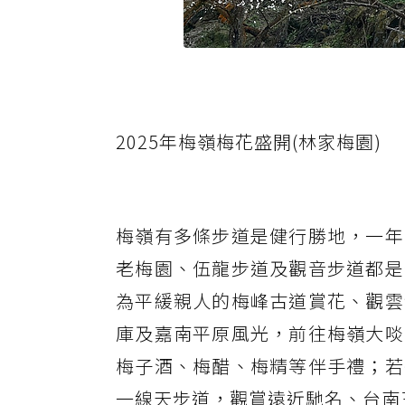
2025年梅嶺梅花盛開(林家梅園)
梅嶺有多條步道是健行勝地，一年
老梅園、伍龍步道及觀音步道都是
為平緩親人的梅峰古道賞花、觀雲
庫及嘉南平原風光，前往梅嶺大啖
梅子酒、梅醋、梅精等伴手禮；若
一線天步道，觀賞遠近馳名、台南