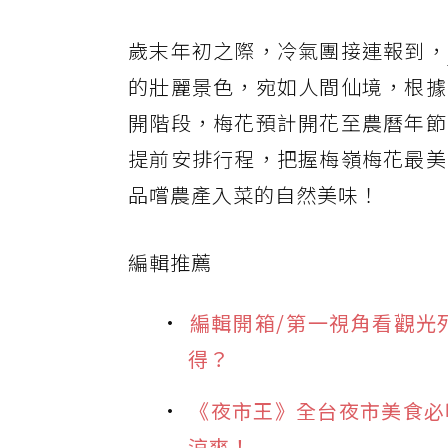
歲末年初之際，冷氣團接連報到，
的壯麗景色，宛如人間仙境，根據
開階段，梅花預計開花至農曆年節
提前安排行程，把握梅嶺梅花最美
品嚐農產入菜的自然美味！
編輯推薦
編輯開箱/第一視角看觀光
得？
《夜市王》全台夜市美食必
涼爽！