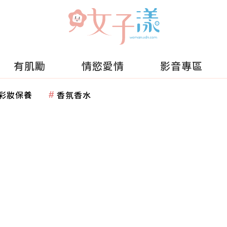
有肌勵
情慾愛情
影音專區
彩妝保養
香氛香水