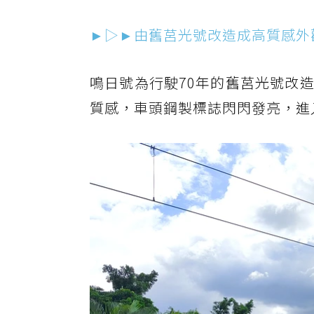
►▷►由舊莒光號改造成高質感外
鳴日號為行駛70年的舊莒光號改
質感，車頭鋼製標誌閃閃發亮，進