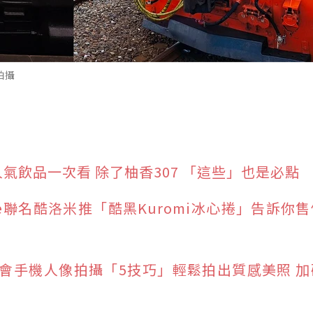
拍攝
氣飲品一次看 除了柚香307 「這些」也是必點
one聯名酷洛米推「酷黑Kuromi冰心捲」告訴你
會手機人像拍攝「5技巧」輕鬆拍出質感美照 加