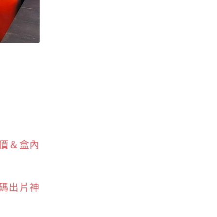
售價＆盒內
碼出片神