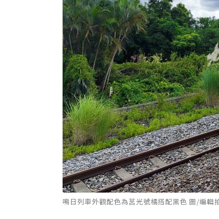
鳴日列車外觀配色為莒光號橘搭配黑色 圖/編輯