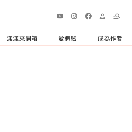
漾漾來開箱
愛體驗
成為作者