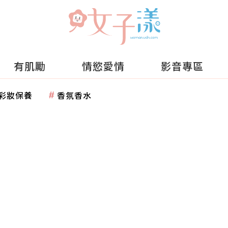
有肌勵
情慾愛情
影音專區
彩妝保養
香氛香水