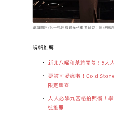
編輯開箱/第一視角看觀光列車鳴日號！圖/編輯
編輯推薦
新北八曜和茶將開幕！5大人
要被可愛瘋啦！Cold St
限定驚喜
人人必學九宮格拍照術！學
機推薦