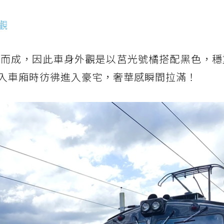
觀
造而成，因此車身外觀是以莒光號橘搭配黑色，穩
入車廂時彷彿進入豪宅，奢華感瞬間拉滿！