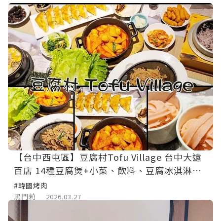
【台中西屯區】豆腐村Tofu Village 台中大遠
百店 14種豆腐煲+小菜、飲料、豆腐冰淇淋吃
到飽！
#韓國烤肉
黑門莉
2026.03.27