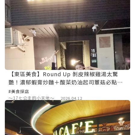
【東區美食】Round Up 剝皮辣椒雞湯太驚
艷！濃郁蝦膏炒麵＋酸菜奶油起司蕈菇必點清
單【板南線餐廳推薦】
#美食探店
～17七公主的小天地～
2026.04.12