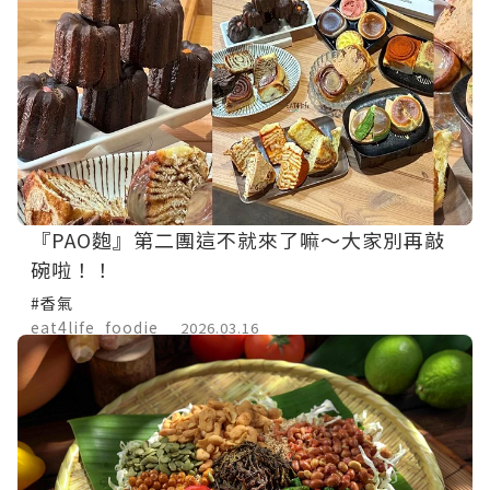
『PAO麭』第二團這不就來了嘛～大家別再敲
碗啦！！
#香氣
eat4life_foodie
2026.03.16