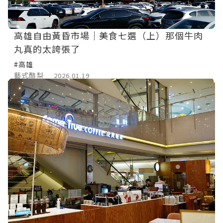
高雄自由黃昏市場｜美食七選（上）那個牛肉
丸真的太誇張了
#高雄
藝式酪梨
2026.01.19