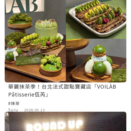
華麗抹茶季！台北法式甜點寶藏店「VOILÀB
Pâtisserie佤芮」
#抹茶
Suru
2026.05.13