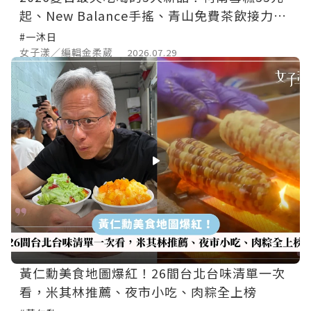
起、New Balance手搖、青山免費茶飲接力登
場
#一沐日
女子漾／編輯金柔葳
2026.07.29
黃仁勳美食地圖爆紅！26間台北台味清單一次
看，米其林推薦、夜市小吃、肉粽全上榜