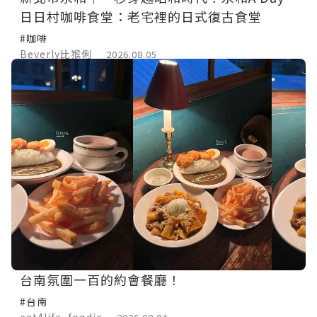
日日村咖啡食堂：老宅裡的日式復古食堂
#咖啡
Beverly比猴俐
2026.08.05
台南氛圍一百的約會餐廳！
#台南
eat4life_foodie