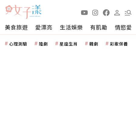
美食旅遊
愛漂亮
生活娛樂
有肌勵
情慾愛
心理測驗
陸劇
星座生肖
韓劇
彩妝保養