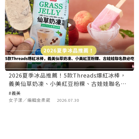
2026夏季冰品推薦！5款Threads爆紅冰棒，
義美仙草奶凍、小美紅豆粉粿、古娃娃聯名款
必吃
#義美
女子漾／編輯金柔葳
2026.07.30