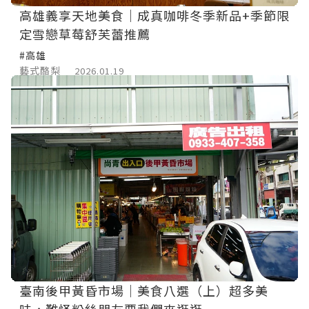
高雄義享天地美食｜成真咖啡冬季新品+季節限
定雪戀草莓舒芙蕾推薦
#高雄
藝式酪梨
2026.01.19
臺南後甲黃昏市場｜美食八選（上）超多美
味，難怪粉絲朋友要我們來逛逛