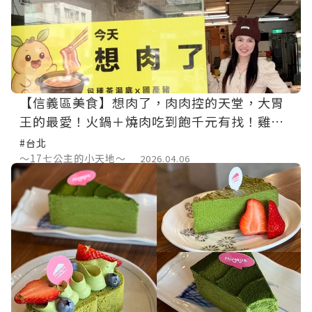
【信義區美食】想肉了，肉肉控的天堂，大胃
王的最愛！火鍋＋燒肉吃到飽千元有找！雞
冠、老鼠肉、麻油水晶肉通通吃得到！獵奇美
#台北
食
～17七公主的小天地～
2026.04.06