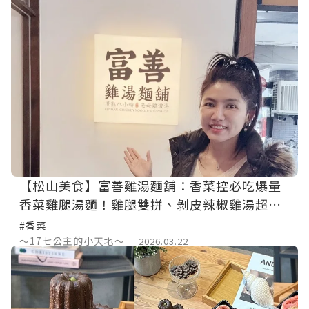
【松山美食】富善雞湯麵舖：香菜控必吃爆量
香菜雞腿湯麵！雞腿雙拼、剝皮辣椒雞湯超滿
足【台北餐廳推薦】巷弄美食
#香菜
～17七公主的小天地～
2026.03.22