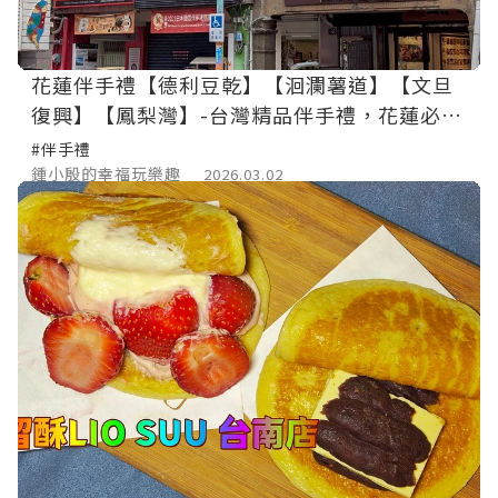
花蓮伴手禮【德利豆乾】【洄瀾薯道】【文旦
復興】【鳳梨灣】-台灣精品伴手禮，花蓮必買
名產。台灣冠軍鳳梨酥、文旦甜點主題館，入
#伴手禮
選台灣百大伴手禮，過節送禮好選擇。
鍾小殷的幸福玩樂趣
2026.03.02