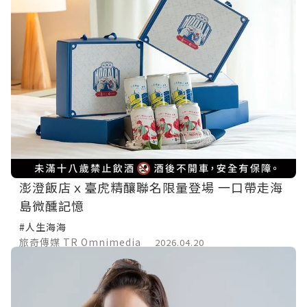
澎澄飯店ｘ臺虎精釀聯名限量登場 一口帶走海
島微醺記憶
#人生海海
旅奇傳媒 TR Omnimedia
2026.04.20