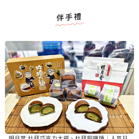
伴手禮
明月堂 杜拜巧克力大福、杜拜銅鑼燒｜人氣日