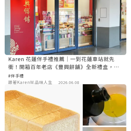
Karen 花蓮伴手禮推薦｜一到花蓮車站就先
衝！開箱百年老店《豐興餅舖》全新禮盒，這
次真的太欠買
#伴手禮
跟著KarenW.品味人生
2026.06.08