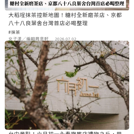
大稻埕抹茶控新地圖！糖村全新磨茶店、京都
八十八良葉舍台灣首店必喝整理
#抹茶
女子漾／編輯周意軒
2026.07.02
台中景點！六月初一永春旗艦店禮物之丘，用