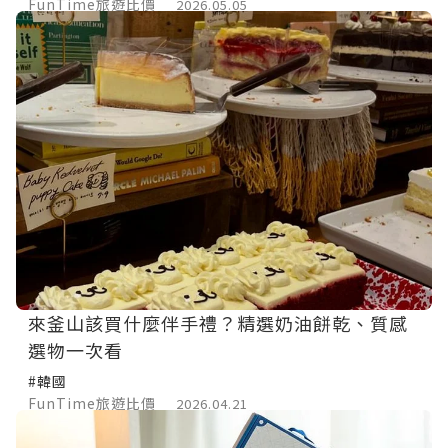
FunTime旅遊比價
2026.05.05
來釜山該買什麼伴手禮？精選奶油餅乾、質感
選物一次看
#韓國
FunTime旅遊比價
2026.04.21