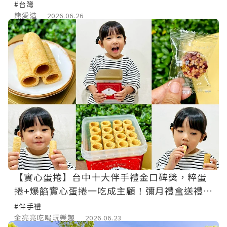
#台灣
熊愛造
2026.06.26
【實心蛋捲】台中十大伴手禮金口碑獎，粹蛋
捲+爆餡實心蛋捲一吃成主顧！彌月禮盒送禮推
薦
#伴手禮
金亮亮吃喝玩樂趣
2026.06.23