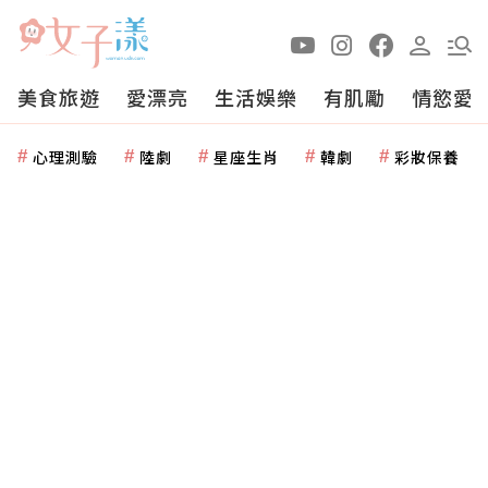
美食旅遊
愛漂亮
生活娛樂
有肌勵
情慾愛
心理測驗
陸劇
星座生肖
韓劇
彩妝保養