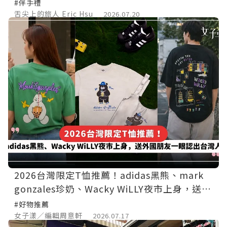
#伴手禮
舌尖上的旅人 Eric Hsu
2026.07.20
2026台灣限定T恤推薦！adidas黑熊、mark
gonzales珍奶、Wacky WiLLY夜市上身，送外
國朋友一眼認出台灣人
#好物推薦
女子漾／編輯周意軒
2026.07.17