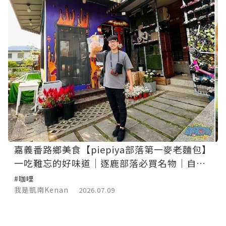
嘉義番路鄉美食【piepiya部落第一麥老麵包】
一吃難忘的好味道｜逐鹿部落必買名物｜自製
薑黃起司咖哩醬好百搭！
#咖哩
我是凱南Kenan
2026.07.09