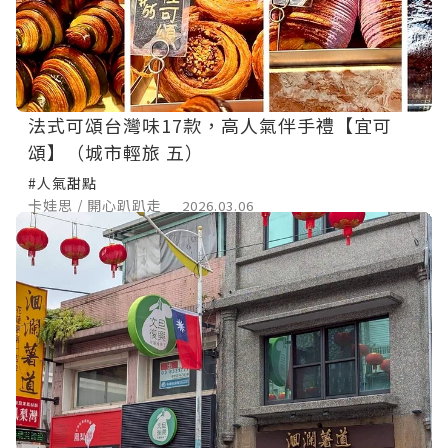
法式可頌台灣味17款，高人氣伴手禮【宜可
頌】（城市輕旅 五）
#人氣甜點
卡娃思 / 開心趴趴走
2026.03.06