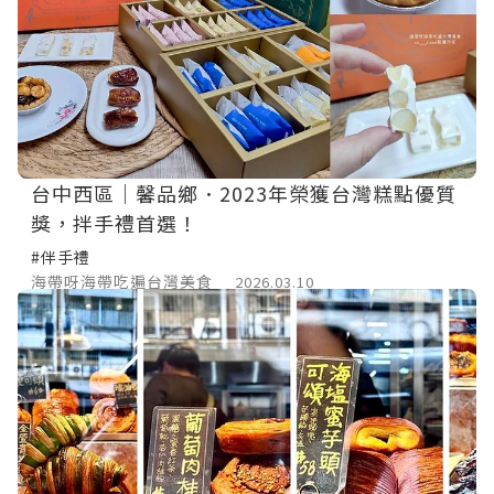
台中西區｜馨品鄉．2023年榮獲台灣糕點優質
獎，拌手禮首選！
#伴手禮
海帶呀海帶吃遍台灣美食
2026.03.10