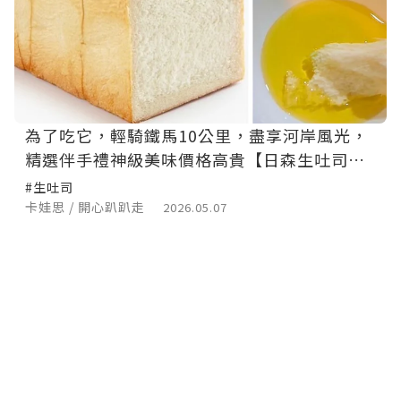
為了吃它，輕騎鐵馬10公里，盡享河岸風光，
精選伴手禮神級美味價格高貴【日森生吐司】
帶回家（一）
#生吐司
卡娃思 / 開心趴趴走
2026.05.07