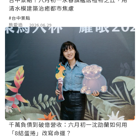
清水模建築治癒都市焦慮
#台中景點
熊愛造
2026.06.29
千萬負債到破億營收：六月初一沈劭蘭如何用
「8結蛋捲」改寫命運？