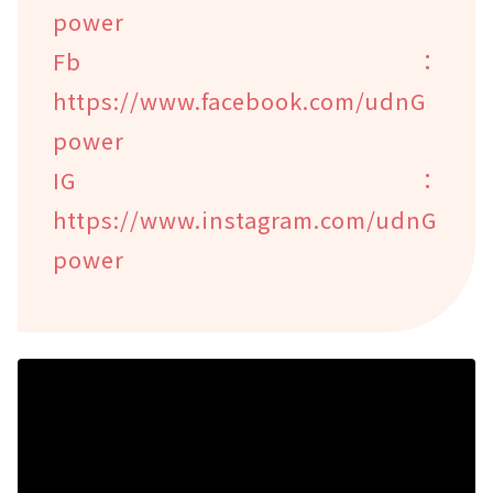
power
Fb：
https://www.facebook.com/udnG
power
IG：
https://www.instagram.com/udnG
power