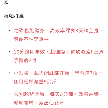
疤。
編輯推薦
忙碌也能健身！高效率課表3天練全身，
讓你不怕穿無袖
10分鐘即見效，超強瘦手臂攻略瘦! 三周
手臂瘦2吋
小紅書、藝人網紅都在瘋！學會這7招 一
個月輕鬆減重5公斤
告別駝背圓肩！每天5分鐘，改善站姿、
瑜珈開肩、瘦出仙女背