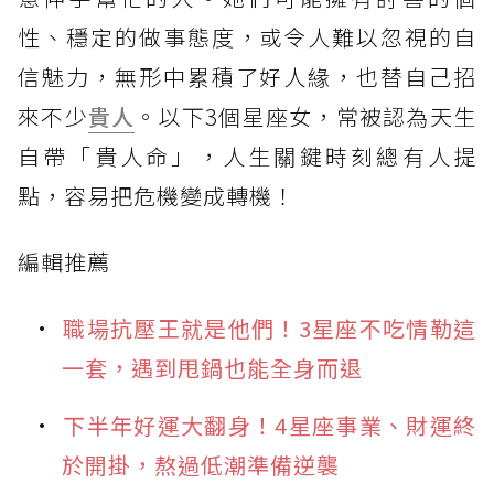
性、穩定的做事態度，或令人難以忽視的自
信魅力，無形中累積了好人緣，也替自己招
來不少
貴人
。以下3個星座女，常被認為天生
自帶「貴人命」，人生關鍵時刻總有人提
點，容易把危機變成轉機！
編輯推薦
職場抗壓王就是他們！3星座不吃情勒這
一套，遇到甩鍋也能全身而退
下半年好運大翻身！4星座事業、財運終
於開掛，熬過低潮準備逆襲