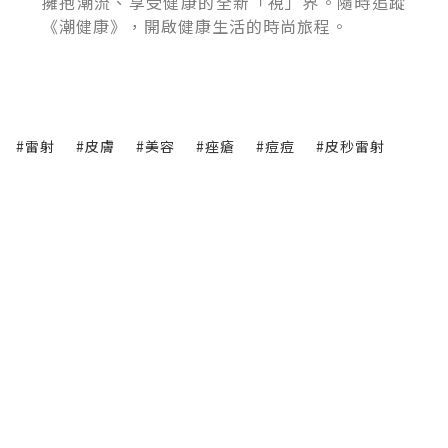
擁抱潮流、享受健康的全新「視」界。隨時追蹤
《潮健康》，開啟健康生活的時尚旅程。
#雷射
#皮膚
#美容
#痤瘡
#痘痘
#皮秒雷射