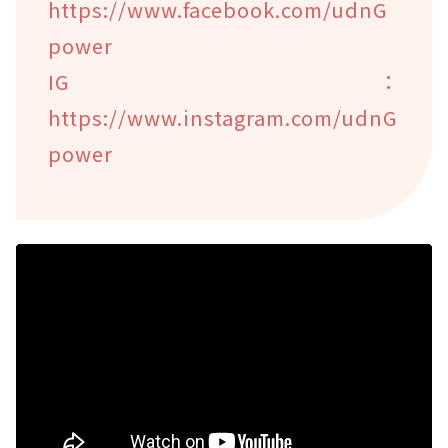
https://www.facebook.com/udnG
power
IG：
https://www.instagram.com/udnG
power