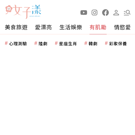
美食旅遊
愛漂亮
生活娛樂
有肌勵
情慾愛
心理測驗
陸劇
星座生肖
韓劇
彩妝保養