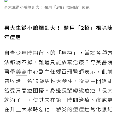
男大生從小臉爛到大！ 醫用「2招」根除陳年痘疤
男大生從小臉爛到大！ 醫用「2招」根除陳
年痘疤
自青少年時期留下的「痘疤」，嘗試各種方
法都消不掉，難道只能放棄治療？奇美醫院
醫學
美容
中心副主任鄭百珊醫師表示，此前
曾收治一名19歲男性大學生，從高中開始即
飽受青春痘困擾。身邊長輩總說痘疤「長大
就消了」，使其未在第一時間治療、痘疤更
在升上大學時惡化、發炎的
痘痘
經常化膿結