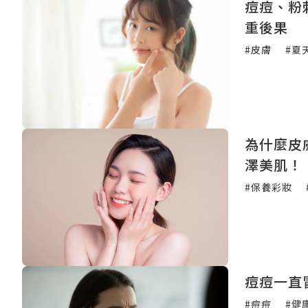
痘痘、粉
重後果
#皮膚
#夏
為什麼皮
澤美肌！
#保養彩妝
痘痘一直
#痘痘
#健