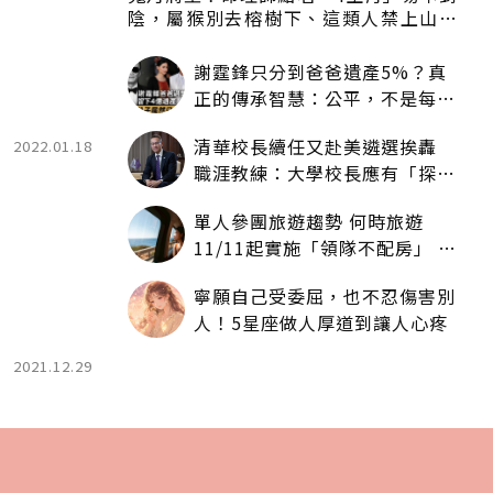
陰，屬猴別去榕樹下、這類人禁上山下
海
謝霆鋒只分到爸爸遺產5%？真
正的傳承智慧：公平，不是每個
人拿一樣多
清華校長續任又赴美遴選挨轟
2022.01.18
職涯教練：大學校長應有「探
索」職涯權利嗎？
單人參團旅遊趨勢 何時旅遊
11/11起實施「領隊不配房」 落
單更免收單房差
寧願自己受委屈，也不忍傷害別
人！5星座做人厚道到讓人心疼
2021.12.29