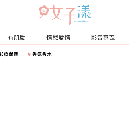
有肌勵
情慾愛情
影音專區
彩妝保養
香氛香水