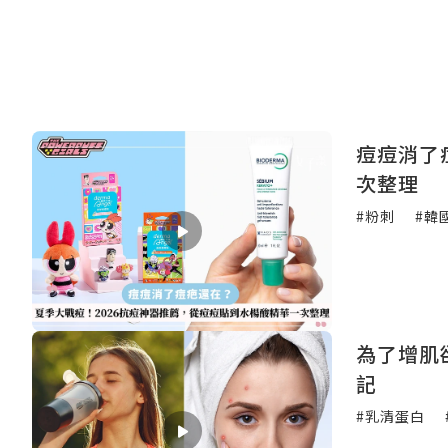
痘痘消了
次整理
#粉刺
#韓
為了增肌
記
#乳清蛋白