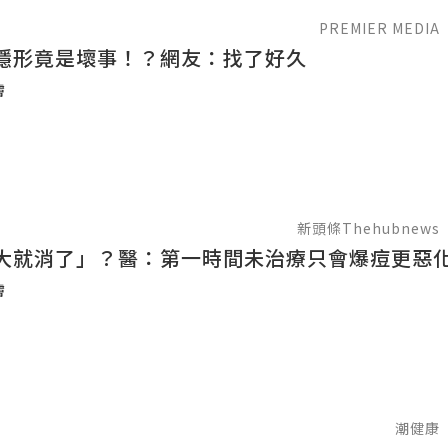
PREMIER MEDIA
隱形竟是壞事！？網友：找了好久
膚
新頭條Thehubnews
大就消了」？醫：第一時間未治療只會爆痘更惡
膚
潮健康