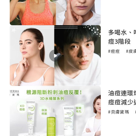
多喝水、
痘3階段
#痘痘
#皮
油痘連環
痘痘減少
#貝膚黛瑪