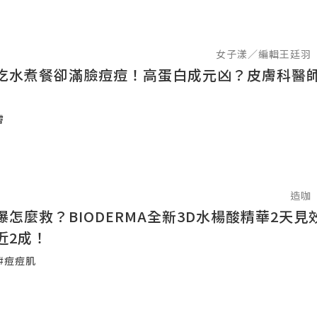
女子漾／編輯王廷羽
吃水煮餐卻滿臉痘痘！高蛋白成元凶？皮膚科醫
膚
造咖
爆怎麼救？BIODERMA全新3D水楊酸精華2天見
近2成！
#痘痘肌