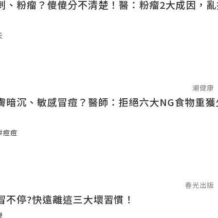
刺、粉瘤？傻傻分不清楚！醫：粉瘤2大成因，亂
天
潮健康
膚暗沉、敏感冒痘？醫師：拒絕六大NG食物重獲
#痘痘
春光出版
冒不停?快遠離這三大壞習慣！
康