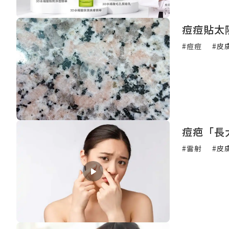
痘痘貼太
#痘痘
#皮
痘疤「長
#雷射
#皮