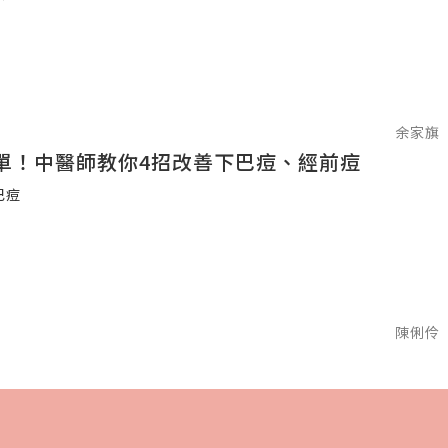
余家旗
單！中醫師教你4招改善下巴痘、經前痘
巴痘
陳俐伶