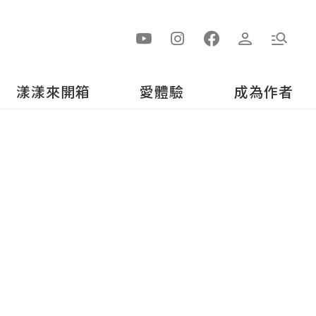
漾漾來開箱
愛體驗
成為作者