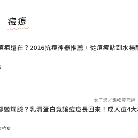
痘痘
痘疤還在？2026抗痘神器推薦，從痘痘貼到水楊
國
女子漾／編輯黃冠婷
卻變爛臉？乳清蛋白竟讓痘痘長回來！成人痘4大
#抗痘