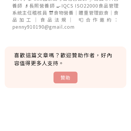
養師 👴長照營養師 🍳IQCS ISO22000食品管理
系統主任稽核員 🔛食物營養｜體重管理飲食｜食
品加工｜食品法規｜ 📮合作邀約：
penny910190@gmail.com
喜歡這篇文章嗎？歡迎贊助作者，好內
容值得更多人支持。
贊助
贊助說明
為了鼓勵作者持續創作更好的內容，會員可以