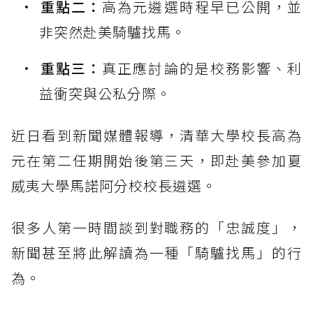
重點二：
高為元遴選時程早已公開，並
非突然赴美騎驢找馬。
重點三：
真正應討論的是校務影響、利
益衝突與公私分際。
近日看到新聞媒體報導，清華大學校長高為
元在第二任期開始後第三天，即赴美參加夏
威夷大學馬諾阿分校校長遴選。
很多人第一時間談到對職務的「忠誠度」，
新聞甚至將此解讀為一種「騎驢找馬」的行
為。