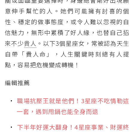
關或面臨重要選擇時，身邊總會剛好出現願
意伸手幫忙的人。她們可能擁有討喜的個
性、穩定的做事態度，或令人難以忽視的自
信魅力，無形中累積了好人緣，也替自己招
來不少
貴人
。以下3個星座女，常被認為天生
自帶「貴人命」，人生關鍵時刻總有人提
點，容易把危機變成轉機！
編輯推薦
職場抗壓王就是他們！3星座不吃情勒這
一套，遇到甩鍋也能全身而退
下半年好運大翻身！4星座事業、財運終