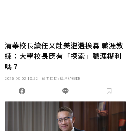
使用「贊助」功能實質回饋給喜愛的作者。可
將您認為適合的點數贈送給作者，一旦使用贊
助點數即不得撤銷，單筆贊助最低點數為30
點，最高點數沒有上限。
U 利點數 1 點 = NTD 1 元。
清華校長續任又赴美遴選挨轟 職涯教
練：大學校長應有「探索」職涯權利
確認送出
嗎？
我已詳閱贊助說明，且同意站方的使用條款。
2026-08-02 10:32
歐陽仁傑/職涯諮詢師
您當前剩餘 U 利點數：
0
點；前往
購買點數