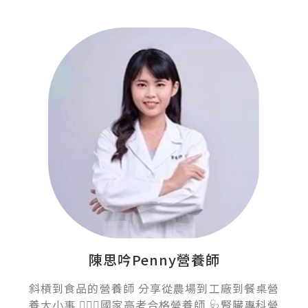
陳思吟Penny營養師
斜槓到食品的營養師 分享從農場到工廠到餐桌營
養大小事 👩🏻‍⚕️國家高考合格營養師 🩺腎臟專科營