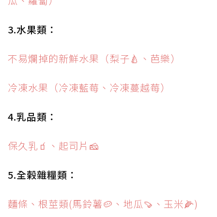
瓜、蘿蔔）
3.水果類：
不易爛掉的新鮮水果（梨子🍐、芭樂）
冷凍水果（冷凍藍莓、冷凍蔓越莓）
4.乳品類：
保久乳🧃、起司片🧀️
5.全榖雜糧類：
麵條、根莖類(馬鈴薯🥔、地瓜🍠、玉米🌽)