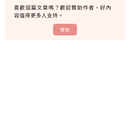
喜歡這篇文章嗎？歡迎贊助作者，好內
容值得更多人支持。
贊助
贊助說明
為了鼓勵作者持續創作更好的內容，會員可以
使用「贊助」功能實質回饋給喜愛的作者。可
將您認為適合的點數贈送給作者，一旦使用贊
助點數即不得撤銷，單筆贊助最低點數為30
點，最高點數沒有上限。
U 利點數 1 點 = NTD 1 元。