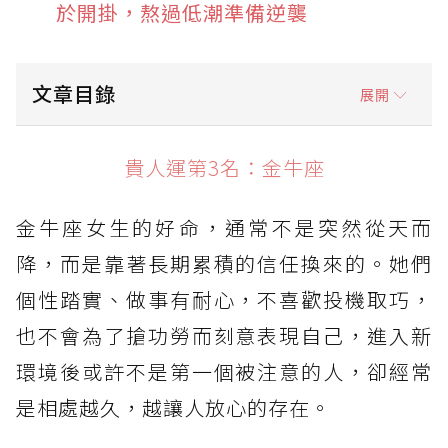
於開掛，熬過低潮準備逆襲
文章目錄
展開
貴人運第3名：金牛座
貴人運第3名：金牛座
貴人運第2名：獅子座
金牛座女生的好命，通常不是突然從天而
貴人運第1名：天秤座
降，而是靠著長期累積的信任換來的。她們
個性踏實、做事有耐心，不喜歡投機取巧，
也不會為了搶功勞而刻意表現自己，進入新
環境後或許不是第一個被注意的人，卻經常
是相處越久，越讓人放心的存在。