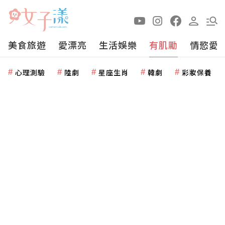
美食旅遊
愛漂亮
生活娛樂
有肌勵
情慾愛
心理測驗
陸劇
星座生肖
韓劇
彩妝保養