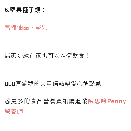
6.堅果種子類：
常備油品、堅果
居家防颱在家也可以均衡飲食！
👩🏻‍⚕️喜歡我的文章請點擊愛心💗鼓勵
🍎更多的食品營養資訊請追蹤
陳思吟Penny
營養師