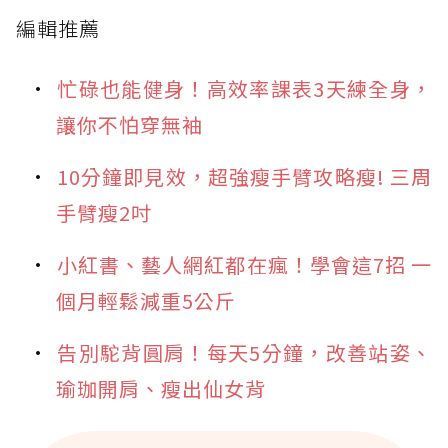
編輯推薦
忙碌也能健身！高效率課表3天練全身，
讓你不怕穿無袖
10分鐘即見效，超強瘦手臂攻略瘦! 三周
手臂瘦2吋
小紅書、藝人網紅都在瘋！學會這7招 一
個月輕鬆減重5公斤
告別駝背圓肩！每天5分鐘，改善站姿、
瑜珈開肩、瘦出仙女背