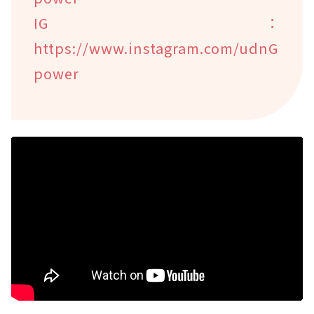
IG：
https://www.instagram.com/udnG
power