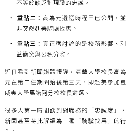
不等於缺乏對現職的忠誠。
重點二：
高為元遴選時程早已公開，並
非突然赴美騎驢找馬。
重點三：
真正應討論的是校務影響、利
益衝突與公私分際。
近日看到新聞媒體報導，清華大學校長高為
元在第二任期開始後第三天，即赴美參加夏
威夷大學馬諾阿分校校長遴選。
很多人第一時間談到對職務的「忠誠度」，
新聞甚至將此解讀為一種「騎驢找馬」的行