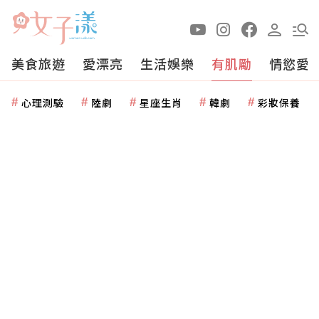
美食旅遊
愛漂亮
生活娛樂
有肌勵
情慾愛
心理測驗
陸劇
星座生肖
韓劇
彩妝保養