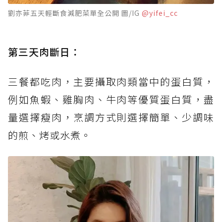
劉亦菲五天輕斷食減肥菜單全公開 圖/IG
@yifei_cc
第三天肉斷日：
三餐都吃肉，主要攝取肉類當中的蛋白質，
例如魚蝦、雞胸肉、牛肉等優質蛋白質，盡
量選擇瘦肉，烹調方式則選擇簡單、少調味
的煎、烤或水煮。