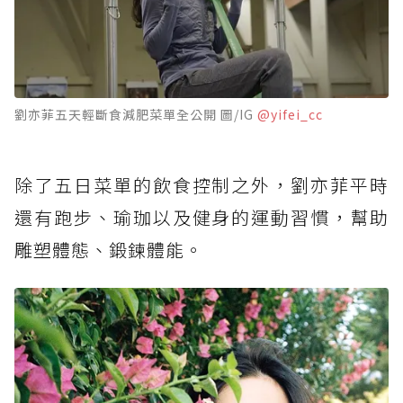
劉亦菲五天輕斷食減肥菜單全公開 圖/IG
@yifei_cc
除了五日菜單的飲食控制之外，劉亦菲平時
還有跑步、瑜珈以及健身的運動習慣，幫助
雕塑體態、鍛鍊體能。