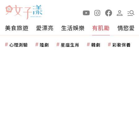
美食旅遊
愛漂亮
生活娛樂
有肌勵
情慾愛
心理測驗
陸劇
星座生肖
韓劇
彩妝保養