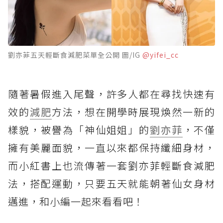
劉亦菲五天輕斷食減肥菜單全公開 圖/IG
@yifei_cc
隨著暑假進入尾聲，許多人都在尋找快速有
效的
減肥
方法，想在開學時展現煥然一新的
樣貌，被譽為「神仙姐姐」的
劉亦菲
，不僅
擁有美麗面貌，一直以來都保持纖細身材，
而小紅書上也流傳著一套劉亦菲輕斷食減肥
法，搭配運動，只要五天就能朝著仙女身材
邁進，和小編一起來看看吧！