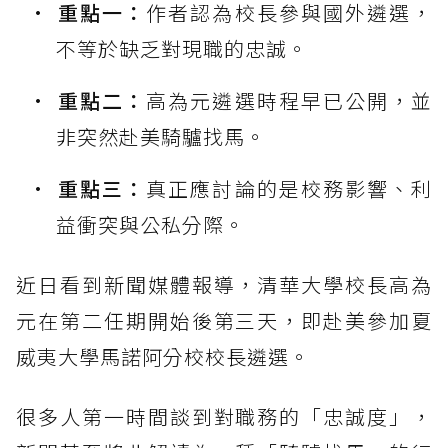
重點一：
作者認為校長參與國外遴選，
不等於缺乏對現職的忠誠。
重點二：
高為元遴選時程早已公開，並
非突然赴美騎驢找馬。
重點三：
真正應討論的是校務影響、利
益衝突與公私分際。
近日看到新聞媒體報導，清華大學校長高為
元在第二任期開始後第三天，即赴美參加夏
威夷大學馬諾阿分校校長遴選。
很多人第一時間談到對職務的「忠誠度」，