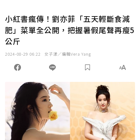
小紅書瘋傳！劉亦菲「五天輕斷食減
肥」菜單全公開，把握暑假尾聲再瘦5
公斤
2024-08-29 06:22
女子漾／編輯Vera Yang