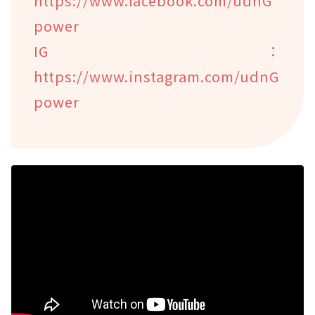
https://www.facebook.com/udnG
power
IG：
https://www.instagram.com/udnG
power