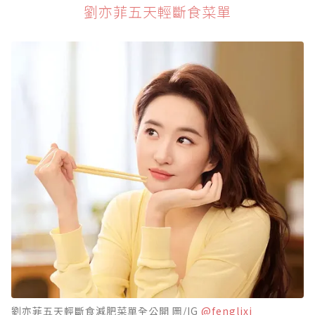
劉亦菲五天輕斷食菜單
劉亦菲五天輕斷食減肥菜單全公開 圖/IG
@fenglixi_