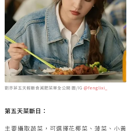
劉亦菲五天輕斷食減肥菜單全公開 圖/IG
@fenglixi_
第五天菜斷日：
主要攝取蔬菜，可選擇花椰菜、菠菜、小黃