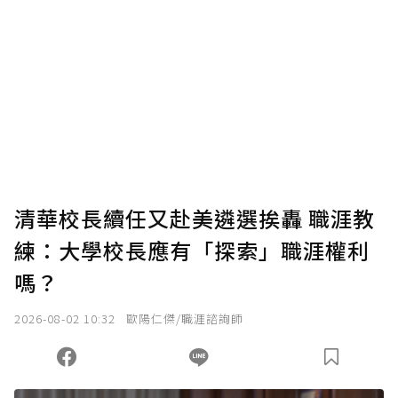
清華校長續任又赴美遴選挨轟 職涯教
練：大學校長應有「探索」職涯權利
嗎？
2026-08-02 10:32
歐陽仁傑/職涯諮詢師