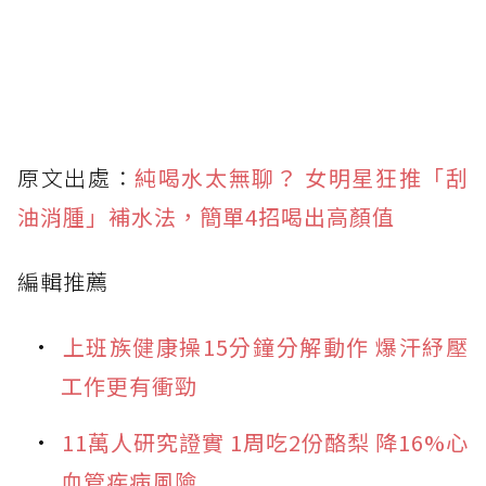
原文出處：
純喝水太無聊？ 女明星狂推「刮
油消腫」補水法，簡單4招喝出高顏值
編輯推薦
上班族健康操15分鐘分解動作 爆汗紓壓
工作更有衝勁
11萬人研究證實 1周吃2份酪梨 降16%心
血管疾病風險