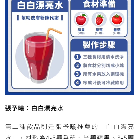
張予曦：白白漂亮水
第二種飲品則是張予曦推薦的「白白漂亮
水」，材料為4-5顆番茄、半顆蘋果、3-5顆