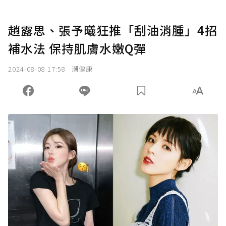
趙露思、張予曦狂推「刮油消腫」4招
補水法 保持肌膚水嫩Q彈
2024-08-08 17:58
潮健康