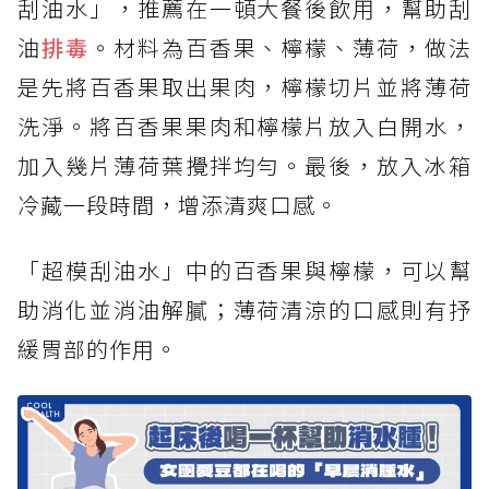
刮油水」，推薦在一頓大餐後飲用，幫助刮
油
排毒
。材料為百香果、檸檬、薄荷，做法
是先將百香果取出果肉，檸檬切片並將薄荷
洗淨。將百香果果肉和檸檬片放入白開水，
加入幾片薄荷葉攪拌均勻。最後，放入冰箱
冷藏一段時間，增添清爽口感。
「超模刮油水」中的百香果與檸檬，可以幫
助消化並消油解膩；薄荷清涼的口感則有抒
緩胃部的作用。