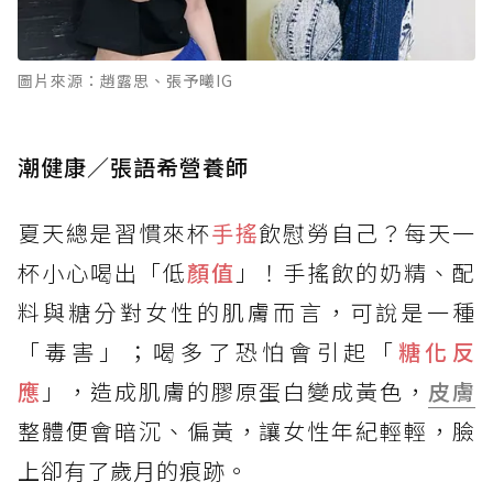
圖片來源：趙露思、張予曦IG
潮健康／張語希營養師
夏天總是習慣來杯
手搖
飲慰勞自己？每天一
杯小心喝出「低
顏值
」！手搖飲的奶精、配
料與糖分對女性的肌膚而言，可說是一種
「毒害」；喝多了恐怕會引起「
糖化反
應
」，造成肌膚的膠原蛋白變成黃色，
皮膚
整體便會暗沉、偏黃，讓女性年紀輕輕，臉
上卻有了歲月的痕跡。