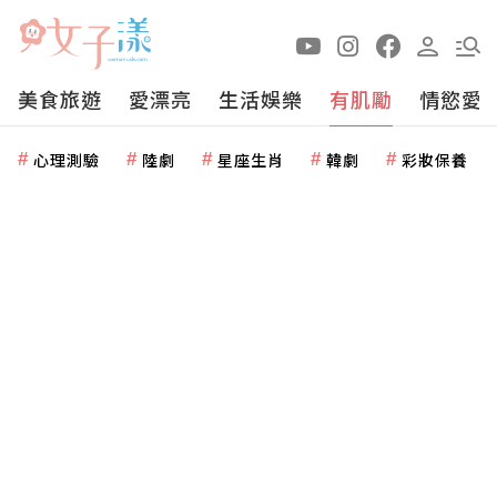
美食旅遊
愛漂亮
生活娛樂
有肌勵
情慾愛
心理測驗
陸劇
星座生肖
韓劇
彩妝保養