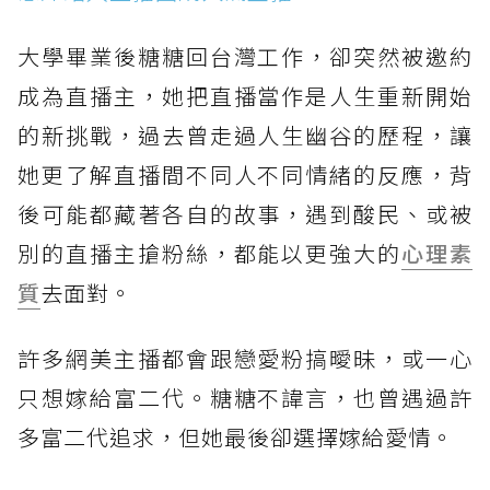
大學畢業後糖糖回台灣工作，卻突然被邀約
成為直播主，她把直播當作是人生重新開始
的新挑戰，過去曾走過人生幽谷的歷程，讓
她更了解直播間不同人不同情緒的反應，背
後可能都藏著各自的故事，遇到酸民、或被
別的直播主搶粉絲，都能以更強大的
心理素
質
去面對。
許多網美主播都會跟戀愛粉搞曖昧，或一心
只想嫁給富二代。糖糖不諱言，也曾遇過許
多富二代追求，但她最後卻選擇嫁給愛情。