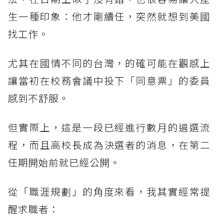
生一種印象：他才剛續任，突然就想到美國
找工作。
尤其在國情不同的台灣，的確可能在觀感上
讓當初在校務會議中投下「同意票」的委員
感到不舒服。
但實際上，這是一段已經進行數月的遴選流
程，而且高校長成為決選者的消息，在第二
任期開始前就已經公開。
從「職涯規劃」的角度來看，我其實經常提
醒求職者：