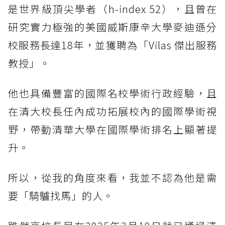
是世界級頂尖學者（h-index 52），且曾在
研究實力極強的美國威斯康辛大學麥迪遜分
校服務長達18年，並獲聘為「Vilas 傑出服務
教授」。
他也具備豐富的國際名校學術行政經驗，且
在清大校長任內成功拓展校內的國際學術視
野，帶動清華大學在國際學術排名上顯著提
升。
所以，從我的角度來看，我並不認為他是需
要「騎驢找馬」的人。