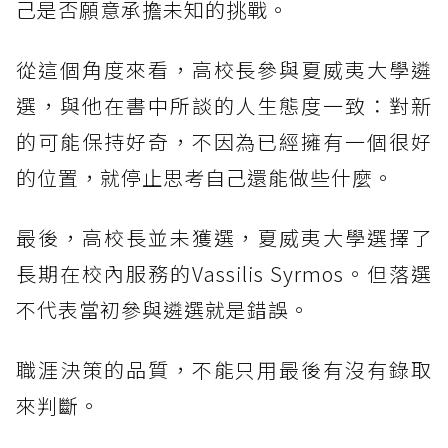
己是否願意承擔未知的挑戰。
從這個角度來看，高校長參與夏威夷大學遴
選，與他在書中所談的人生態度一致：對新
的可能保持好奇，不因為已經擁有一個很好
的位置，就停止思考自己還能做些什麼。
最後，高校長並未獲選，夏威夷大學選擇了
長期在校內服務的Vassilis Syrmos。但落選
不代表當初參與遴選就是錯誤。
職涯決策的品質，不能只用最後有沒有錄取
來判斷。