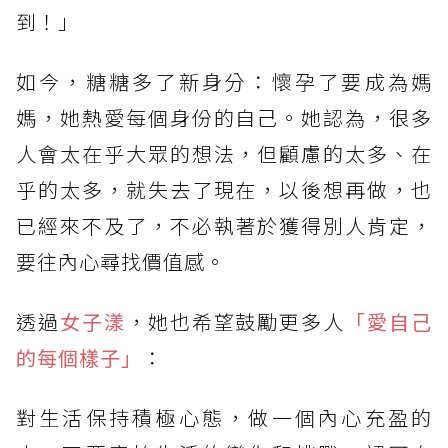
到！」
如今，糖糖多了新身分：懷孕了要成為媽
媽，她熱愛每個身份的自己。她認為，很多
人會太在乎大眾的想法，但顧慮的太多、在
乎的太多，就失去了現在，以後想再做，也
已經來不及了，不必執著於獲得別人肯定，
要往內心尋找價值感。
透過
女子漾
，她也希望鼓勵更多人
「愛自己
的每個樣子」
：
對生活保持積極心態，做一個內心充盈的