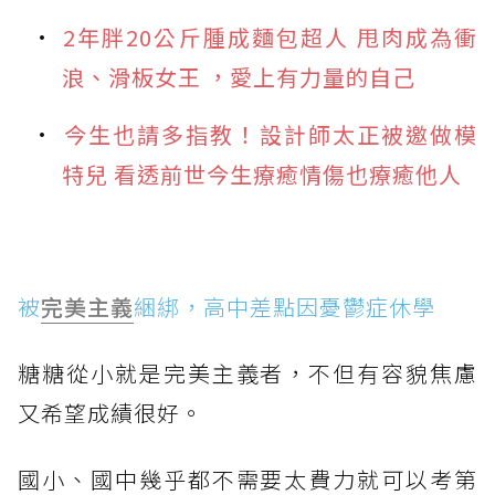
2年胖20公斤腫成麵包超人 甩肉成為衝
浪、滑板女王 ，愛上有力量的自己
今生也請多指教！設計師太正被邀做模
特兒 看透前世今生療癒情傷也療癒他人
被
完美主義
綑綁，高中差點因憂鬱症休學
糖糖從小就是完美主義者，不但有容貌焦慮
又希望成績很好。
國小、國中幾乎都不需要太費力就可以考第