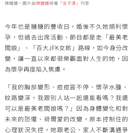
陳糖糖。圖片由
陳糖糖
授權
「女子漾」
刊登
今年也是糖糖的豐收日，婚後不久她順利懷
孕，但過去出席活動、節目都是走「最美老
闆娘」、「百大JFK女郎」路線，如今身分改
變，讓一直以來都很樂觀面對人生的她，因
為懷孕再度陷入焦慮。
「我的胸部變形、痘痘冒不停、懷孕水腫、
紋路變深，我跟別人站一起還能看嗎？我還
可以是最美老闆娘嗎？」因為身體變化和對
未來的恐懼、荷爾蒙的改變，原本控制住的
心理狀況失控，她跟老公、家人不斷溝通爭