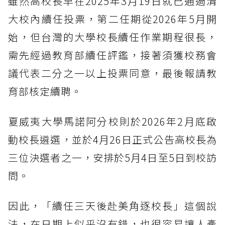
雖然高校長早在2025年3月19日就已通過清
大校內續任投票，第二任期從2026年5月開
始，但台灣的大學校長續任作業期程很長，
需先經過教育部續任評鑑，接著須獲校務會
議代表二分之一以上投票同意，最後報請教
育部核定續聘。
夏威夷大學馬諾阿分校則於2026年2月底啟
動校長遴選，並於4月26日正式公告高校長為
三位決選者之一，安排於5月4日至5日到校訪
問。
因此，「續任三天後赴美角逐校長」這個說
法，在日期上似乎沒有錯，也很容易讓人產