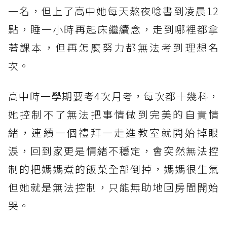
一名，但上了高中她每天熬夜唸書到凌晨12
點，睡一小時再起床繼續念，走到哪裡都拿
著課本，但再怎麼努力都無法考到理想名
次。
高中時一學期要考4次月考，每次都十幾科，
她控制不了無法把事情做到完美的自責情
緒，連續一個禮拜一走進教室就開始掉眼
淚，回到家更是情緒不穩定，會突然無法控
制的把媽媽煮的飯菜全部倒掉，媽媽很生氣
但她就是無法控制，只能無助地回房間開始
哭。