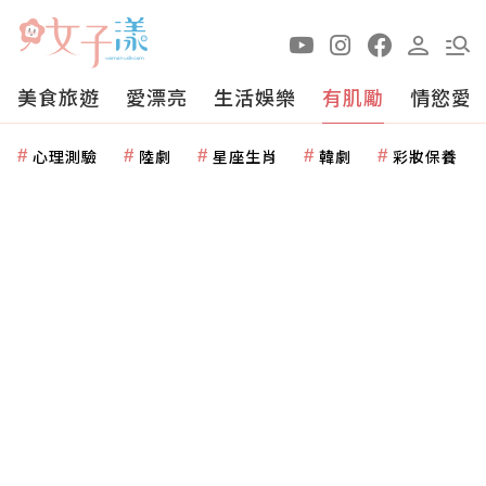
美食旅遊
愛漂亮
生活娛樂
有肌勵
情慾愛
心理測驗
陸劇
星座生肖
韓劇
彩妝保養