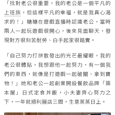
「找對老公很重要，我的老公是一個平凡的
上班族
，但這樣平凡的幸福，就是我真心渴
求的！」糖糖在遊戲直播時認識老公，當時
兩人一起玩遊戲很開心，後來見面聊天，發
現對方很刻苦耐勞、白手起家很踏實。
「自己努力打拼散發出的光芒最耀眼，我的
老公很體貼，我想跟他一起努力，有一個我
們的東西，就像是打遊戲一起破關、拿到寶
物！」她和老公一起創業開設餐飲品牌「築
本屋」日式定食丼飯，小夫妻齊心努力之
下，一年就順利展店三間，生意蒸蒸日上。