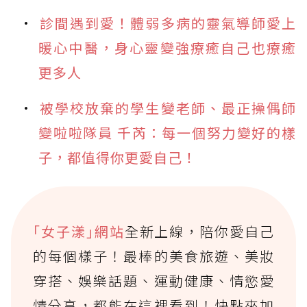
診間遇到愛！體弱多病的靈氣導師愛上
暖心中醫，身心靈變強療癒自己也療癒
更多人
被學校放棄的學生變老師、最正操偶師
變啦啦隊員 千芮：每一個努力變好的樣
子，都值得你更愛自己！
｢女子漾｣網站
全新上線，陪你愛自己
的每個樣子！最棒的美食旅遊、美妝
穿搭、娛樂話題、運動健康、情慾愛
情分享，都能在這裡看到！快點來加