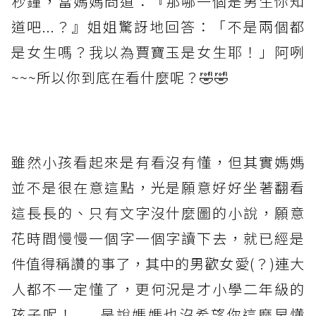
秒鐘，當媽媽問道：『那哪一個是男生你知
道吧...？』姐姐驚訝地回答：「不是兩個都
是女生嗎？我以為賈寶玉是女生耶！」阿咧
~~~所以你到底在看什麼呢？🤣🤣
雖然小孩看起來是有看沒有懂，但其實媽媽
並不是很在意這點，光是願意好好坐著翻看
這長長的、只有文字沒什麼圖的小說，願意
花時間慢慢一個字一個字讀下去，就已經是
件值得稱讚的事了，其中的男歡女愛(？)連大
人都不一定懂了，更何況是才小學二年級的
孩子呢！......是說媽媽也沒希望你這麼早懂