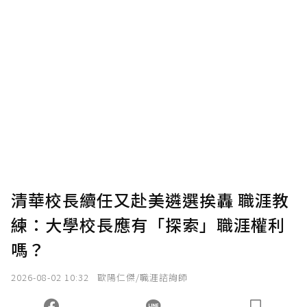
贊助說明
為了鼓勵作者持續創作更好的內容，會員可以
使用「贊助」功能實質回饋給喜愛的作者。可
將您認為適合的點數贈送給作者，一旦使用贊
助點數即不得撤銷，單筆贊助最低點數為30
點，最高點數沒有上限。
U 利點數 1 點 = NTD 1 元。
清華校長續任又赴美遴選挨轟 職涯教
練：大學校長應有「探索」職涯權利
確認送出
嗎？
我已詳閱贊助說明，且同意站方的使用條款。
2026-08-02 10:32
歐陽仁傑/職涯諮詢師
您當前剩餘 U 利點數：
0
點；前往
購買點數