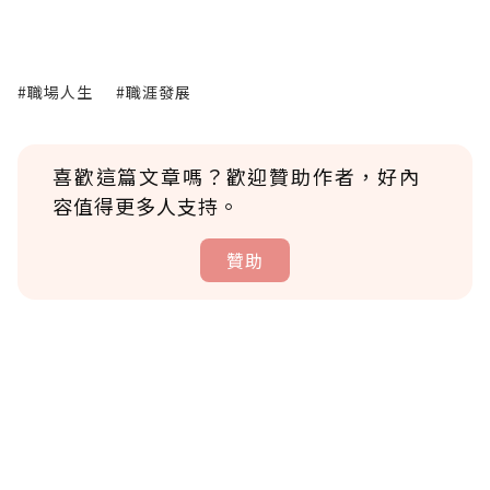
#職場人生
#職涯發展
喜歡這篇文章嗎？歡迎贊助作者，好內
容值得更多人支持。
贊助
贊助說明
為了鼓勵作者持續創作更好的內容，會員可以
使用「贊助」功能實質回饋給喜愛的作者。可