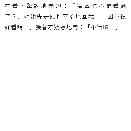
在看，驚訝地問她：『這本你不是看過
了？』姐姐先是頭也不抬地回我：「因為很
好看啊！」接著才疑惑地問：「不行嗎？」