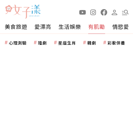
美食旅遊
愛漂亮
生活娛樂
有肌勵
情慾愛
心理測驗
陸劇
星座生肖
韓劇
彩妝保養