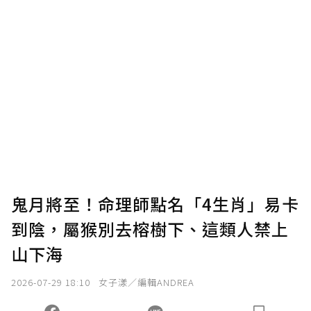
贊助說明
為了鼓勵作者持續創作更好的內容，會員可以
使用「贊助」功能實質回饋給喜愛的作者。可
將您認為適合的點數贈送給作者，一旦使用贊
助點數即不得撤銷，單筆贊助最低點數為30
點，最高點數沒有上限。
U 利點數 1 點 = NTD 1 元。
鬼月將至！命理師點名「4生肖」易卡
到陰，屬猴別去榕樹下、這類人禁上
確認送出
山下海
我已詳閱贊助說明，且同意站方的使用條款。
2026-07-29 18:10
女子漾／編輯ANDREA
您當前剩餘 U 利點數：
0
點；前往
購買點數