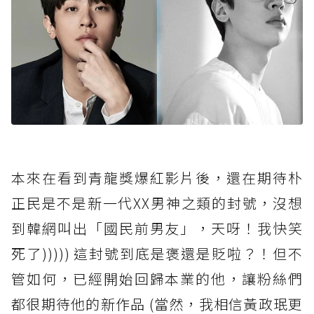
本來在看到青龍獎爆紅影片後，還在期待朴
正民是不是新一代XX男神之類的封號，沒想
到韓網叫出「國民前男友」，天呀！我快笑
死了))))) 這封號到底是褒還是貶啦？！但不
管如何，已經開始回歸本業的他，讓粉絲們
都很期待他的新作品 (當然，我相信黃政珉更