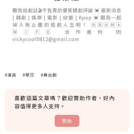
聽我說劇話🎬不負責的優質韓劇評論 💓 最新消息
| 韓劇 | 娛樂 | 電影 | 綜藝 | Kpop 💓 跟我一起
掉入無止盡的追劇人生吧！ 🄳🅁🄰🄼🄰
🅆🄸🄵🄴 合作邀約 💌
vickycool0812@gmail.com
#演員
#華莎
#舞台劇
喜歡這篇文章嗎？歡迎贊助作者，好內
容值得更多人支持。
贊助