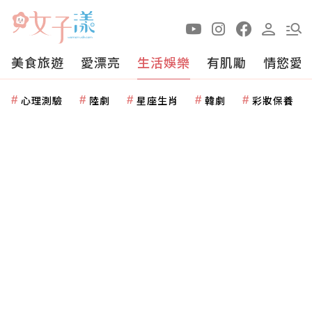
美食旅遊
愛漂亮
生活娛樂
有肌勵
情慾愛
心理測驗
陸劇
星座生肖
韓劇
彩妝保養