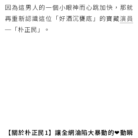
因為這男人的一個小眼神而心跳加快，那就
再重新認識這位「好酒沉甕底」的寶藏
演員
─「朴正民」。
【關於朴正民1】讓全網淪陷大暴動的❤動瞬