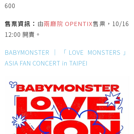
600
售票資訊：
由
兩廳院 OPENTIX
售票，10/16
12:00 開賣。
BABYMONSTER｜「LOVE MONSTERS」
ASIA FAN CONCERT in TAIPEI