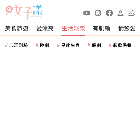
美食旅遊
愛漂亮
生活娛樂
有肌勵
情慾愛
心理測驗
陸劇
星座生肖
韓劇
彩妝保養