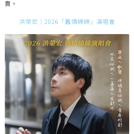
賣。
洪榮宏｜2026「舊情綿綿」演唱會