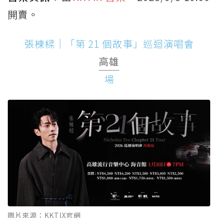
開賣。
張棟樑｜「第 21 個故事」巡迴演唱會
高雄
場
圖片來源：KKTIX官網