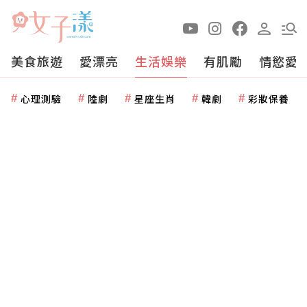
美食旅遊
愛漂亮
生活娛樂
有肌勵
情慾愛
心理測驗
陸劇
星座生肖
韓劇
彩妝保養