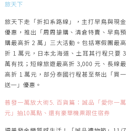
旅天下
旅天下走「折扣系路線」，主打早鳥與現金
優惠，推出「周周搶購、清倉特賣、早鳥預
購最高折 2 萬」三大活動。包括寒假團最高
折 1 萬元，日本北海道、土耳其行程只要 3
萬有找；短線旅遊最高折 3,000 元、長線最
高折 1 萬元，部分泰國行程甚至祭出「買一
送一」優惠。
普發一萬放大術5. 百貨篇：誠品「愛你一萬
元」抽10萬點、還有豪華機票跟住宿券
把普發金變質感生活！「誠品禮物節」11/7