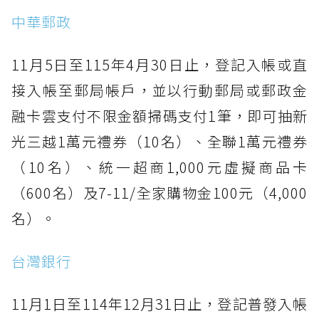
太誘人 咖啡、日用品全都省
中華郵政
普發一萬放大術3. 家電篇：燦坤週年慶全館5折
起 一萬元變十萬元購物力
11月5日至115年4月30日止，登記入帳或直
普發一萬放大術4. 旅行社篇：萬元有找出國
接入帳至郵局帳戶，並以行動郵局或郵政金
玩！韓國、日本行程超搶手
融卡雲支付不限金額掃碼支付1筆，即可抽新
普發一萬放大術5. 百貨篇：誠品「愛你一萬
光三越1萬元禮券（10名）、全聯1萬元禮券
元」抽10萬點、還有豪華機票跟住宿券
（10名）、統一超商1,000元虛擬商品卡
（600名）及7-11/全家購物金100元（4,000
名）。
台灣銀行
11月1日至114年12月31日止，登記普發入帳