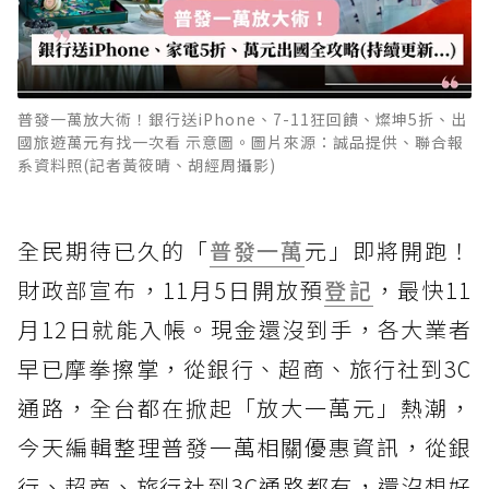
普發一萬放大術！銀行送iPhone、7-11狂回饋、燦坤5折、出
國旅遊萬元有找一次看 示意圖。圖片來源：誠品提供、聯合報
系資料照(記者黃筱晴、胡經周攝影)
全民期待已久的「
普發一萬
元」即將開跑！
財政部宣布，11月5日開放預
登記
，最快11
月12日就能入帳。現金還沒到手，各大業者
早已摩拳擦掌，從銀行、超商、旅行社到3C
通路，全台都在掀起「放大一萬元」熱潮，
今天編輯整理普發一萬相關優惠資訊，從銀
行、超商、旅行社到3C通路都有，還沒想好