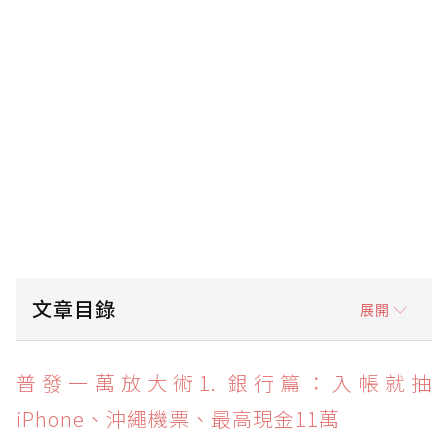
文章目錄
展開
普發一萬放大術1. 銀行篇：入帳就抽iPhone、
普發一萬放大術1. 銀行篇：入帳就抽
沖繩機票、最高現金11萬
iPhone、沖繩機票、最高現金11萬
普發一萬放大術2. 超商篇：7-ELEVEN四大方案