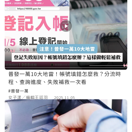
普發一萬10大地雷！帳號填錯怎麼救？分流時
程、查詢進度、失敗補救一次看
#普發一萬
女子漾／編輯王廷羽
2025.11.05