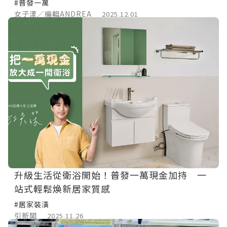
#普發一萬
女子漾／編輯ANDREA
2025.12.01
升級生活從衛浴開始！普發一萬現金加持 一
站式輕鬆煥新居家質感
#居家裝潢
引新聞
2025.11.26