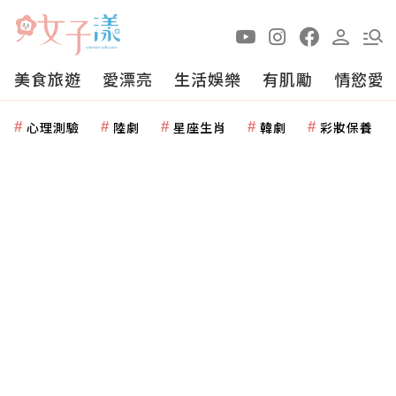
美食旅遊
愛漂亮
生活娛樂
有肌勵
情慾愛
心理測驗
陸劇
星座生肖
韓劇
彩妝保養