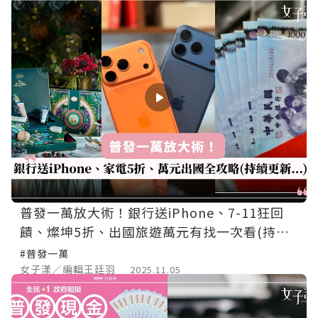
普發一萬放大術！銀行送iPhone、7-11狂回
饋、燦坤5折、出國旅遊萬元有找一次看(持續
更新...)
#普發一萬
女子漾／編輯王廷羽
2025.11.05