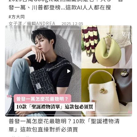
發一萬、川普都登榜...這款AI人人都在搜
#方大同
女子漾／編輯ANDREA
2025.12.05
普發一萬怎麼花最聰明？10款「聖誕禮物清
單」這款包直接對折必須買