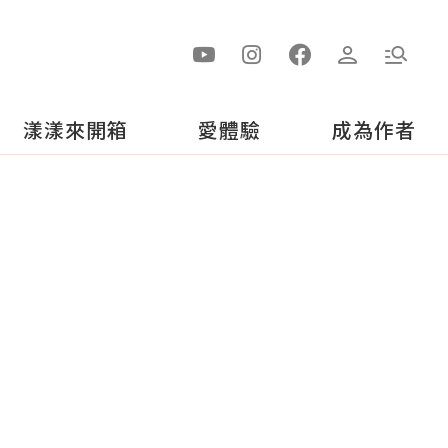
漾漾來開箱
愛體驗
成為作者