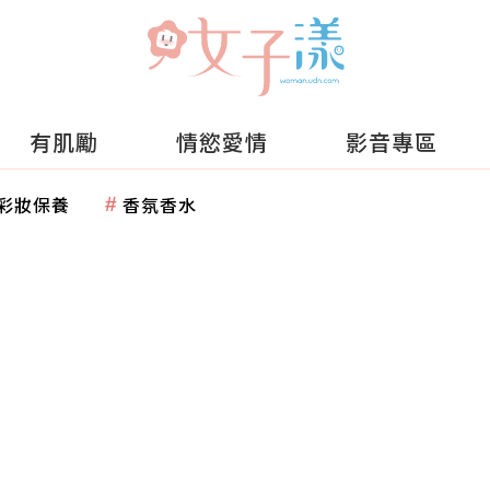
有肌勵
情慾愛情
影音專區
彩妝保養
香氛香水