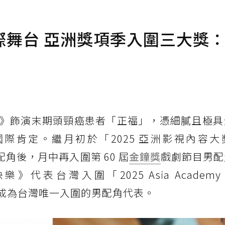
際舞台 亞洲獎項季入圍三大獎
》飾演末期頭頸癌患者「正福」，憑細膩且極具
肯定。繼月初於「2025 亞洲影視內容大獎（
佳男配角後，月中再入圍第 60 屆
金鐘獎
戲劇節目男配
灣入圍「2025 Asia Academy Cre
」，成為台灣唯一入圍的男配角代表。