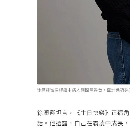
徐灝翔從演繹癌末病人到國際舞台，亞洲獎項季
徐灝翔坦言，《生日快樂》正福角
話。他透露，自己在霸凌中成長，