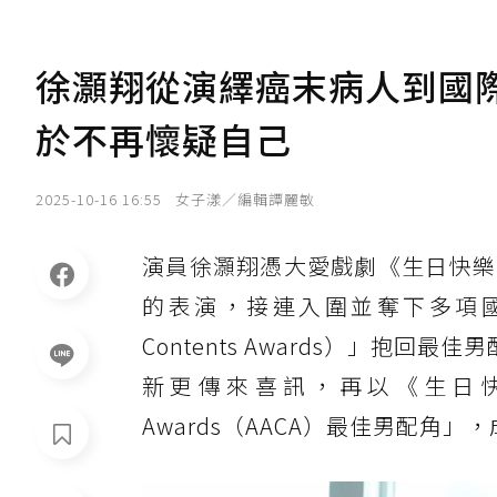
徐灝翔從演繹癌末病人到國
於不再懷疑自己
2025-10-16 16:55
女子漾／編輯譚麗敏
演員徐灝翔憑大愛戲劇《生日快樂
的表演，接連入圍並奪下多項國際
Contents Awards）」抱回最
新更傳來喜訊，再以《生日快樂》代表台
Awards（AACA）最佳男配角