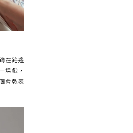
蹲在路邊
一場戲，
個會教表