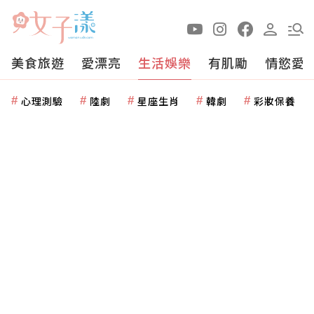
美食旅遊
愛漂亮
生活娛樂
有肌勵
情慾愛
心理測驗
陸劇
星座生肖
韓劇
彩妝保養