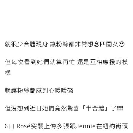
就
很少合體現身 讓粉絲都非常想念四閨女🥹
但
每次看到她們就算再忙 還是互相應援的模
樣
就
讓粉絲都感到心暖暖🥰
但
沒想到近日她們竟然驚喜「半合體」了❗️❗️❗️
6日
Rosé突襲上傳多張跟Jennie在紐約街頭