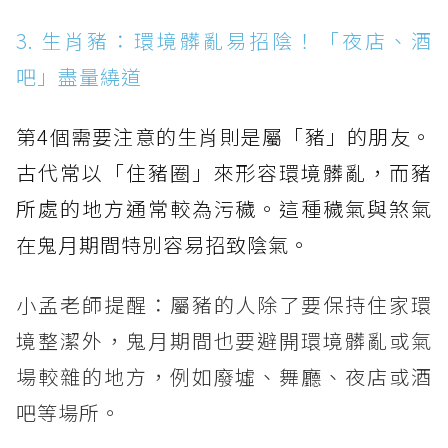
3. 生肖豬：環境髒亂易招陰！「夜店、酒
吧」盡量繞道
第4個需要注意的生肖則是屬「豬」的朋友。
古代常以「住豬圈」來形容環境髒亂，而豬
所處的地方通常較為污穢。這種穢氣與煞氣
在鬼月期間特別容易招致陰氣。
小孟老師提醒：屬豬的人除了要保持住家環
境整潔外，鬼月期間也要避開環境髒亂或氣
場較雜的地方，例如廢墟、舞廳、夜店或酒
吧等場所。