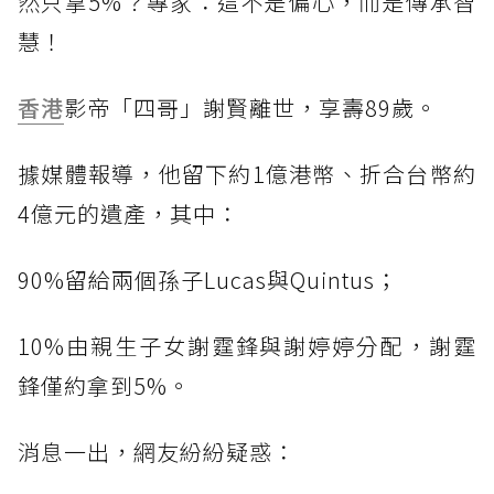
然只拿5%？專家：這不是偏心，而是傳承智
慧！
香港
影帝「四哥」謝賢離世，享壽89歲。
據媒體報導，他留下約1億港幣、折合台幣約
4億元的遺產，其中：
90%留給兩個孫子Lucas與Quintus；
10%由親生子女謝霆鋒與謝婷婷分配，謝霆
鋒僅約拿到5%。
消息一出，網友紛紛疑惑：