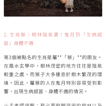
2. 生肖猴：樹林陰氣濃！鬼月恐「生病感
冒」身體不適
第3個被點名的生肖是屬**「猴」**的朋友。
在風水玄學中，樹林茂密的地方往往是陰氣
較重之處，而猴子大多棲息於樹木繁茂的環
境。因此，屬猴的人在鬼月特別容易受到影
響，出現生病感冒、身體不適的情況。
小孟老師提醒：務必要避開茂密的樹林以及