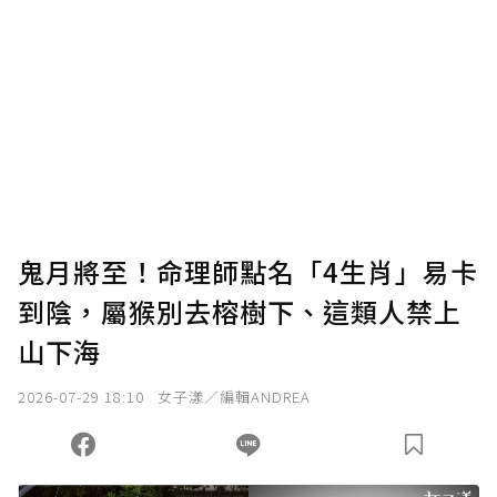
贊助說明
為了鼓勵作者持續創作更好的內容，會員可以
使用「贊助」功能實質回饋給喜愛的作者。可
將您認為適合的點數贈送給作者，一旦使用贊
助點數即不得撤銷，單筆贊助最低點數為30
點，最高點數沒有上限。
U 利點數 1 點 = NTD 1 元。
鬼月將至！命理師點名「4生肖」易卡
到陰，屬猴別去榕樹下、這類人禁上
確認送出
山下海
我已詳閱贊助說明，且同意站方的使用條款。
2026-07-29 18:10
女子漾／編輯ANDREA
您當前剩餘 U 利點數：
0
點；前往
購買點數