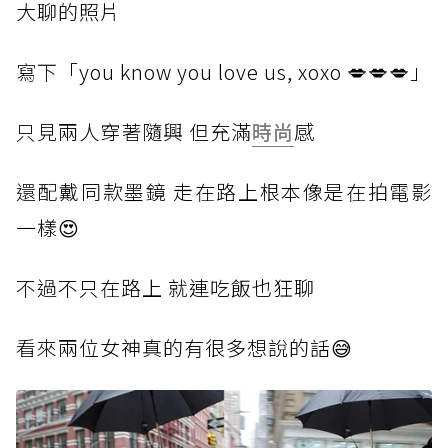
大聊的照片
寫下
「you know you love us, xoxo 💋💋💋」
只見
兩人穿著隨興 但充滿
時尚
感
還配
戴同款墨鏡 走在路上根本像是在拍電影
一樣😍
不過
不只在路上 就連吃飯也狂聊
看來
兩位女神真的有很多想說的話😅