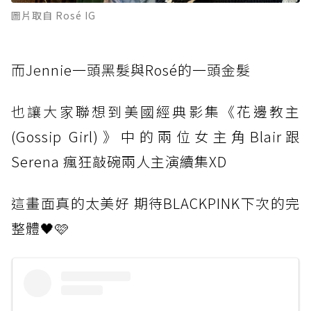
圖片取自 Rosé IG
而Je
nnie一頭黑髮與Rosé的一頭金髮
也讓大
家聯想到美國經典影集《花邊教主
(Gossip Girl)》中的兩位女主角Blair跟
Serena 瘋狂敲碗兩人主演續集XD
這畫面
真的太美好 期待BLACKPINK下次的完
整體🖤🩷