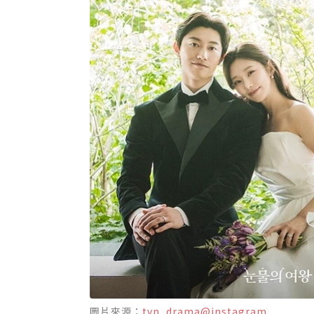
圖片來源：
tvn_drama@instagram