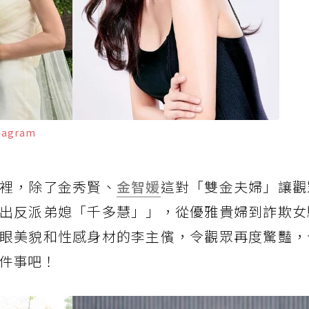
tagram
裡，除了金秀賢、
金智媛
這對「雙金夫婦」讓觀
出反派弟媳「千多慧」」，從優雅貴婦到詐欺女
眼美貌和性感身材的李主儐，令觀眾再度驚豔，
0件事吧！