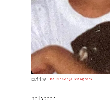
圖片來源：
hellobeen@instagram
hellobeen