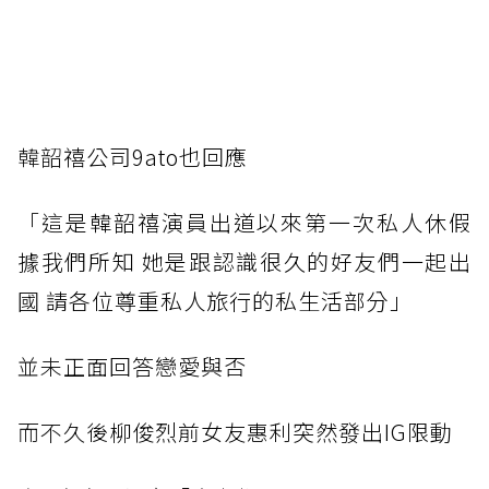
韓韶
禧公司9ato也回應
「這
是韓韶禧演員出道以來第一次私人休假
據我們所知 她是跟認識很久的好友們一起出
國 請各位尊重私人旅行的私生活部分」
並未
正面回答戀愛與否
而不久
後柳俊烈前女友惠利突然發出IG限動