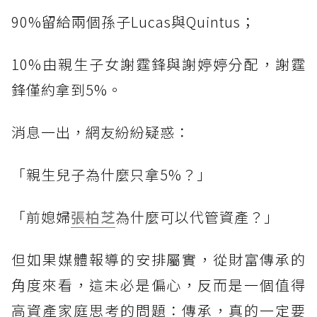
90%留給兩個孫子Lucas與Quintus；
10%由親生子女謝霆鋒與謝婷婷分配，謝霆
鋒僅約拿到5%。
消息一出，網友紛紛疑惑：
「親生兒子為什麼只拿5%？」
「前媳婦
張柏芝
為什麼可以代管資產？」
但如果媒體報導的安排屬實，從財富傳承的
角度來看，這未必是偏心，反而是一個值得
高資產家庭思考的問題：傳承，真的一定要