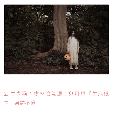
2. 生肖猴：樹林陰氣濃！鬼月恐「生病感
冒」身體不適