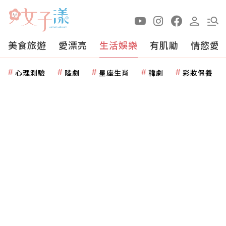
美食旅遊
愛漂亮
生活娛樂
有肌勵
情慾愛
心理測驗
陸劇
星座生肖
韓劇
彩妝保養