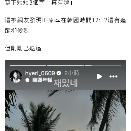
寫下短
短3個字「真有趣」
還被網
友發現IG原本在韓國時間12:12還有追
蹤柳俊烈
但剛剛
已退追