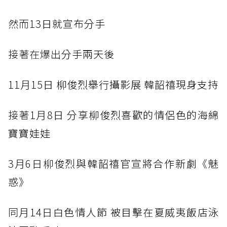
然而13
日就宣布分手
接著在爆出
分手兩天後
11月15
日 柳俊烈舉行攝影展 韓韶禧現身支持
接著1月8
日 分享柳俊烈喜歡的情侶色的海綿
寶寶娃娃
3月6日柳
俊烈與韓韶禧官宣將合作新劇《魅
惑》
同月14日
白色情人節 被目擊在夏威夷飯店泳