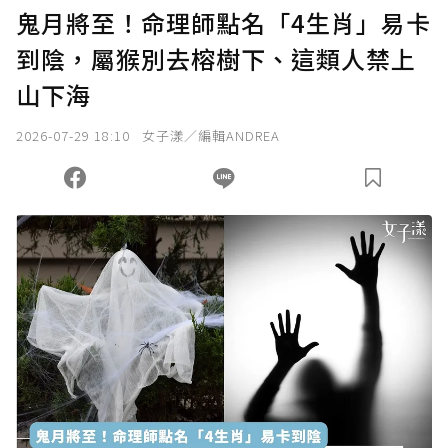
U 利點數 1 點 = NTD 1 元。
鬼月將至！命理師點名「4生肖」易卡
到陰，屬猴別去榕樹下、這類人禁上
確認送出
山下海
我已詳閱贊助說明，且同意站方的使用條款。
2026-07-29 18:10
女子漾／編輯ANDREA
您當前剩餘 U 利點數：
0
點；前往
購買點數