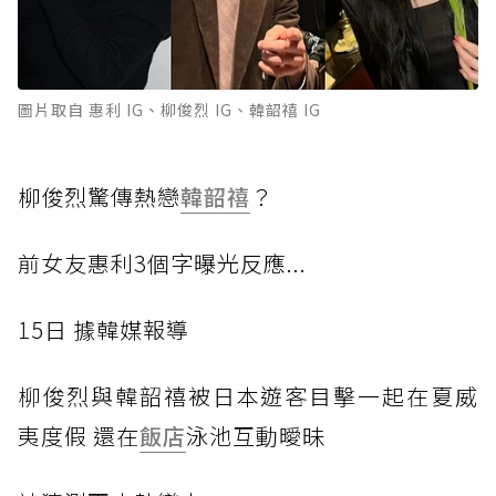
圖片取自 惠利 IG、柳俊烈 IG、韓韶禧 IG
柳俊烈驚傳熱戀
韓韶禧
？
前女友惠利3個字曝光反應...
1
5日 據韓媒報導
柳
俊烈與韓韶禧被日本遊客目擊一起在夏威
夷度假 還在
飯店
泳池互動曖昧