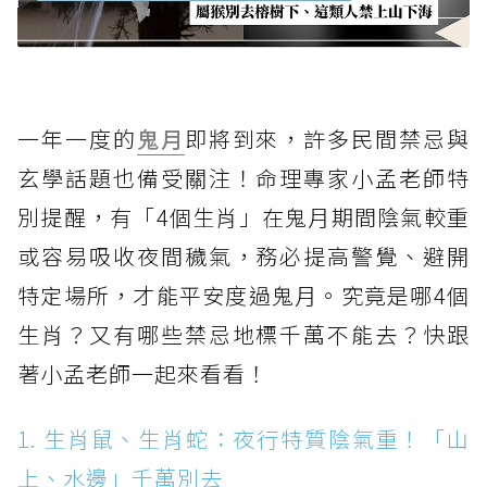
一年一度的
鬼月
即將到來，許多民間禁忌與
玄學話題也備受關注！命理專家小孟老師特
別提醒，有「4個生肖」在鬼月期間陰氣較重
或容易吸收夜間穢氣，務必提高警覺、避開
特定場所，才能平安度過鬼月。究竟是哪4個
生肖？又有哪些禁忌地標千萬不能去？快跟
著小孟老師一起來看看！
1. 生肖鼠、生肖蛇：夜行特質陰氣重！「山
上、水邊」千萬別去