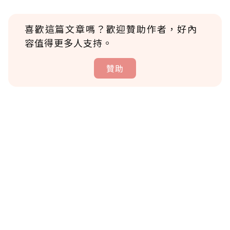
喜歡這篇文章嗎？歡迎贊助作者，好內
容值得更多人支持。
贊助
贊助說明
為了鼓勵作者持續創作更好的內容，會員可以
使用「贊助」功能實質回饋給喜愛的作者。可
將您認為適合的點數贈送給作者，一旦使用贊
助點數即不得撤銷，單筆贊助最低點數為30
點，最高點數沒有上限。