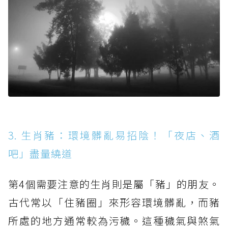
3. 生肖豬：環境髒亂易招陰！「夜店、酒
吧」盡量繞道
第4個需要注意的生肖則是屬「豬」的朋友。
古代常以「住豬圈」來形容環境髒亂，而豬
所處的地方通常較為污穢。這種穢氣與煞氣