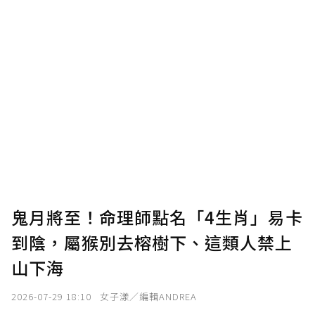
鬼月將至！命理師點名「4生肖」易卡
到陰，屬猴別去榕樹下、這類人禁上
山下海
2026-07-29 18:10
女子漾／編輯ANDREA