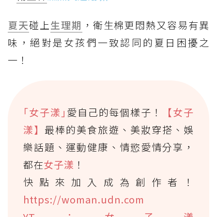
夏天
碰上
生理期
，衛生棉更悶熱又容易有異
味，絕對是女孩們一致認同的夏日困擾之
一！
｢女子漾｣
愛自己的每個樣子！
【女子
漾】
最棒的美食旅遊、美妝穿搭、娛
樂話題、運動健康、情慾愛情分享，
都在
女子漾
！
快點來加入成為創作者！
https://woman.udn.com
YT：女子漾