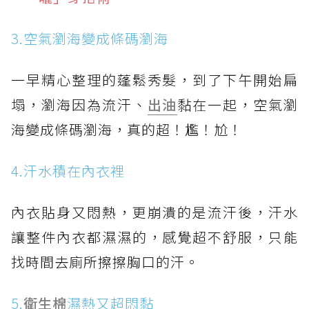
3.空氣瀏海變成條碼瀏海
一早精心整理的蓬鬆秀髮，到了下午開始扁
塌，瀏海因為流汗、
出油
黏在一起，空氣瀏
海變成條碼瀏海，真的超！尷！尬！
4.汗水積在內衣裡
內衣貼身又悶熱，更崩潰的是流汗後，汗水
讓整件內衣都濕濕的，感覺超不舒服，只能
找時間去廁所擦擦胸口的汗。
5.
衛生棉
濕熱又超悶黏