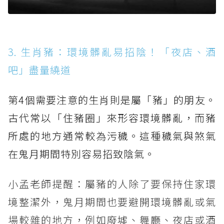
3. 生肖豬：環境髒亂易招陰！「夜店、酒
吧」盡量繞道
第4個需要注意的生肖則是屬「豬」的朋友。
古代常以「住豬圈」來形容環境髒亂，而豬
所處的地方通常較為污穢。這種穢氣與煞氣
在鬼月期間特別容易招致陰氣。
小孟老師提醒：屬豬的人除了要保持住家環
境整潔外，鬼月期間也要避開環境髒亂或氣
場較雜的地方，例如廢墟、舞廳、夜店或酒