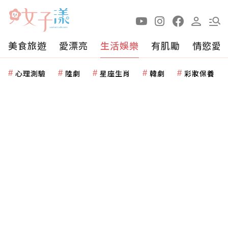
美食旅遊
愛漂亮
生活娛樂
有肌勵
情慾愛
心理測驗
陸劇
星座生肖
韓劇
彩妝保養