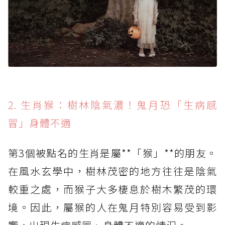
2. 生肖猴：樹林陰氣濃！鬼月恐「生病感
冒」身體不適
第3個被點名的生肖是屬**「猴」**的朋友。
在風水玄學中，樹林茂密的地方往往是陰氣
較重之處，而猴子大多棲息於樹木繁茂的環
境。因此，屬猴的人在鬼月特別容易受到影