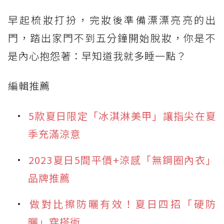
早起梳妝打扮，完妝後準備漂漂亮亮的出
門，踏出家門不到五分鐘開始脫妝，你是不
是內心抱怨著：早知道我就多睡一點？
編輯推薦
5款夏日限定「冰淇淋美甲」讓指尖在夏
季充滿涼意
2023夏日5間平價+涼感「無鋼圈內衣」
品牌推薦
做對比擦防曬有效！夏日四招「硬防
曬」穿搭術