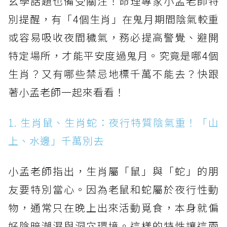
玄學話題也備受關注！命理專家小孟老師特
別提醒，有「4個生肖」在鬼月期間陰氣較重
或容易吸收夜間穢氣，務必提高警覺、避開
特定場所，才能平安度過鬼月。究竟是哪4個
生肖？又有哪些禁忌地標千萬不能去？快跟
著小孟老師一起來看看！
1. 生肖鼠、生肖蛇：夜行特質陰氣重！「山
上、水邊」千萬別去
小孟老師指出，生肖屬「鼠」與「蛇」的朋
友要特別當心。因為老鼠和蛇屬於夜行性動
物，通常只在晚上出來活動覓食，本身就偏
好陰暗潮濕與洞穴環境。這樣的特性讓這兩