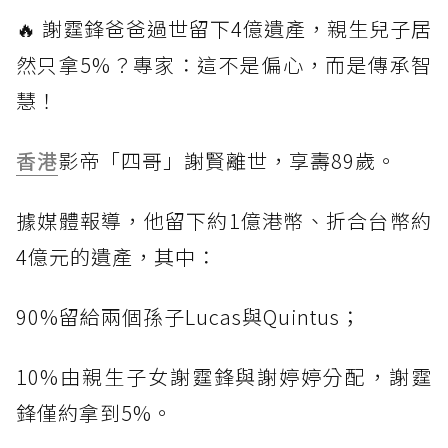
🔥 謝霆鋒爸爸過世留下4億遺產，親生兒子居
然只拿5%？專家：這不是偏心，而是傳承智
慧！
香港
影帝「四哥」謝賢離世，享壽89歲。
據媒體報導，他留下約1億港幣、折合台幣約
4億元的遺產，其中：
90%留給兩個孫子Lucas與Quintus；
10%由親生子女謝霆鋒與謝婷婷分配，謝霆
鋒僅約拿到5%。