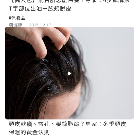
T字部位出油＋臉頰脫皮
#保養品
潮健康
2025.12.17
頭皮乾癢、雪花、髮絲脆弱？專家：冬季頭皮
保濕的黃金法則