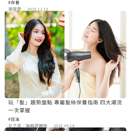
#保養
潮健康
2025.12.10
玩「髮」趨勢盤點 專屬髮絲保養指南 四大潮流
一次掌握
#控油
女子漾／編輯譚麗敏
2025.09.18