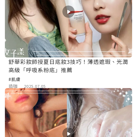
舒華彩妝師授夏日底妝3技巧！薄透遮瑕、光潤
高級「呼吸系粉底」推薦
#肌膚
造咖
2025.07.05