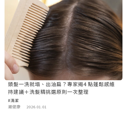
頭髮一洗就塌、出油扁？專家揭4 點蓬鬆感維
持建議＋洗髮精挑選原則一次整理
#清潔
潮健康
2026.01.01