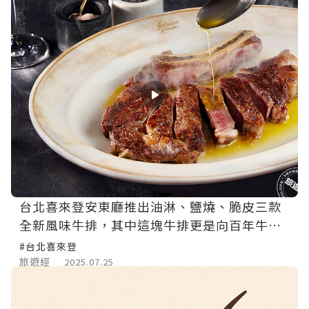
台北喜來登安東廳推出油淋、鹽燒、脆皮三款
全新風味牛排，其中這塊牛排更是向百年牛排
館致敬！
#台北喜來登
旅遊經
2025.07.25