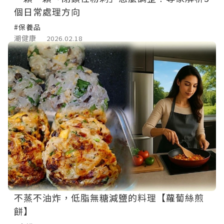
個日常處理方向
#保養品
潮健康
2026.02.18
不蒸不油炸，低脂無糖減鹽的料理【蘿蔔絲煎
餅】