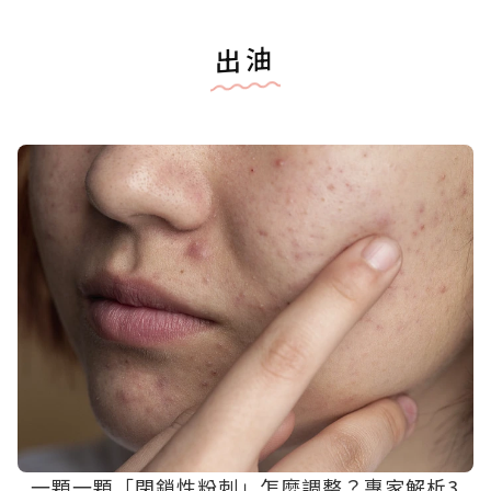
出油
一顆一顆「閉鎖性粉刺」怎麼調整？專家解析3