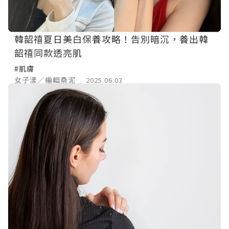
韓韶禧夏日美白保養攻略！告別暗沉，養出韓
韶禧同款透亮肌
#肌膚
女子漾／編輯桑泥
2025.06.03