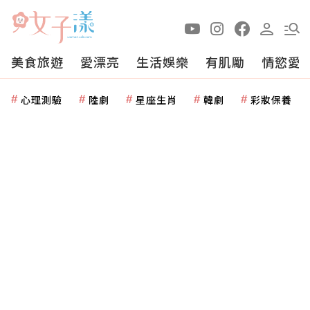
美食旅遊
愛漂亮
生活娛樂
有肌勵
情慾愛
心理測驗
陸劇
星座生肖
韓劇
彩妝保養